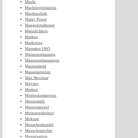
Macht
Machtlegitimation
Machtpolitik
Malay Power
Mangelernährung
Männlichkeit
Marken
Marketing
Massaker 1965
Massenentlassung
Massenentlassungen
Massenmord
Massenproteste
Max Hevelaar
Mayday
Medien
Medienkompetenz
Meeresmüll
Meeresspiegel
Meinungsfreiheit
Mekong
Menschenhandel
Menschenrechte
Menstruation