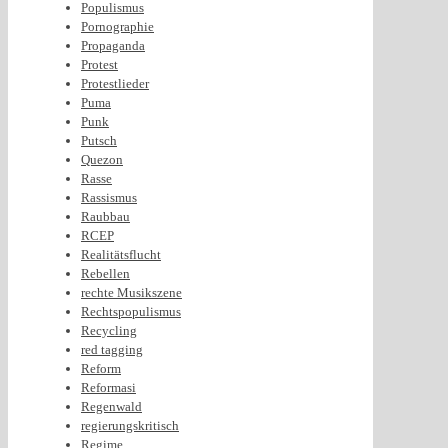
Populismus
Pornographie
Propaganda
Protest
Protestlieder
Puma
Punk
Putsch
Quezon
Rasse
Rassismus
Raubbau
RCEP
Realitätsflucht
Rebellen
rechte Musikszene
Rechtspopulismus
Recycling
red tagging
Reform
Reformasi
Regenwald
regierungskritisch
Regime