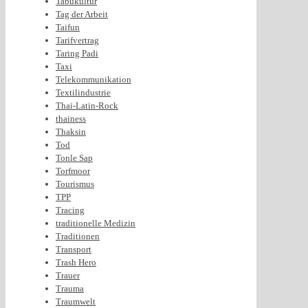
Tabukultur
Tag der Arbeit
Taifun
Tarifvertrag
Taring Padi
Taxi
Telekommunikation
Textilindustrie
Thai-Latin-Rock
thainess
Thaksin
Tod
Tonle Sap
Torfmoor
Tourismus
TPP
Tracing
traditionelle Medizin
Traditionen
Transport
Trash Hero
Trauer
Trauma
Traumwelt