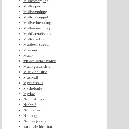
Müllentsorgung
Müllimport
Müllsammlung
Müllschmuggel
Müllverbrennung
Müllvermeidung
Multilateralismus
Multilokalität
Murdoch School
Museum
Musik
musikalischer Protest
Musikgeschichte
Musikindustrie
Musikstil
Mystizismus
Mythologie
Mythos
Nachhaltigkeit
Nachruf
Nachtarbeit
Nahrung
Nahrungsmittel
nationale Identität