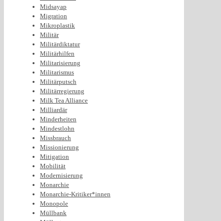
Midsayap
Migration
Mikroplastik
Militär
Militärdiktatur
Militärhilfen
Militarisierung
Militarismus
Militärputsch
Militärregierung
Milk Tea Alliance
Milliardär
Minderheiten
Mindestlohn
Missbrauch
Missionierung
Mitigation
Mobilität
Modernisierung
Monarchie
Monarchie-Kritiker*innen
Monopole
Müllbank