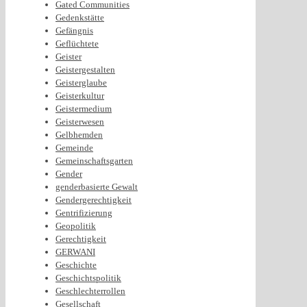
Gated Communities
Gedenkstätte
Gefängnis
Geflüchtete
Geister
Geistergestalten
Geisterglaube
Geisterkultur
Geistermedium
Geisterwesen
Gelbhemden
Gemeinde
Gemeinschaftsgarten
Gender
genderbasierte Gewalt
Gendergerechtigkeit
Gentrifizierung
Geopolitik
Gerechtigkeit
GERWANI
Geschichte
Geschichtspolitik
Geschlechterrollen
Gesellschaft