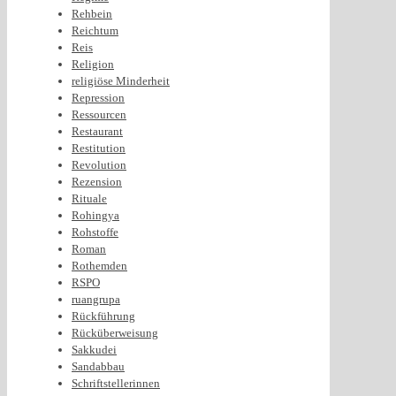
Rehbein
Reichtum
Reis
Religion
religiöse Minderheit
Repression
Ressourcen
Restaurant
Restitution
Revolution
Rezension
Rituale
Rohingya
Rohstoffe
Roman
Rothemden
RSPO
ruangrupa
Rückführung
Rücküberweisung
Sakkudei
Sandabbau
Schriftstellerinnen