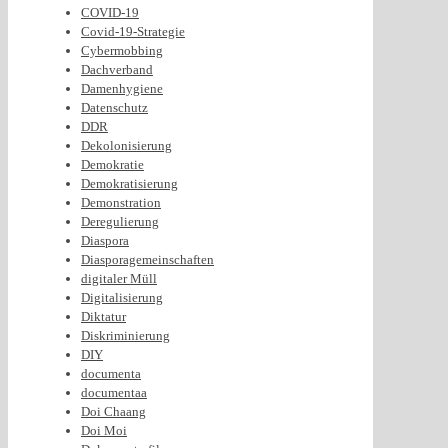
COVID-19
Covid-19-Strategie
Cybermobbing
Dachverband
Damenhygiene
Datenschutz
DDR
Dekolonisierung
Demokratie
Demokratisierung
Demonstration
Deregulierung
Diaspora
Diasporagemeinschaften
digitaler Müll
Digitalisierung
Diktatur
Diskriminierung
DIY
documenta
documentaa
Doi Chaang
Doi Moi