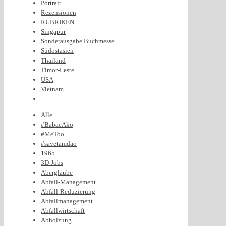
Portrait
Rezensionen
RUBRIKEN
Singapur
Sonderausgabe Buchmesse
Südostasien
Thailand
Timor-Leste
USA
Vietnam
Alle
#BabaeAko
#MeToo
#savetamdao
1965
3D-Jobs
Aberglaube
Abfall-Management
Abfall-Reduzierung
Abfallmanagement
Abfallwirtschaft
Abholzung