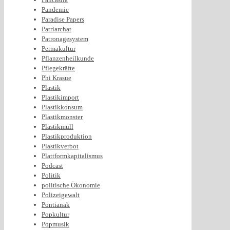
Pandemie
Paradise Papers
Patriarchat
Patronagesystem
Permakultur
Pflanzenheilkunde
Pflegekräfte
Phi Krasue
Plastik
Plastikimport
Plastikkonsum
Plastikmonster
Plastikmüll
Plastikproduktion
Plastikverbot
Plattformkapitalismus
Podcast
Politik
politische Ökonomie
Polizeigewalt
Pontianak
Popkultur
Popmusik