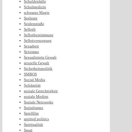
Schuldenfalle
Schulmedizin
schwarze Magie
Seeleute
Seidenstraße
Selbstb
Selbstbestimmung
Selbstversorgung
Sexarbeit
Sexismus
Sexualisierte Gewalt
sexuelle Gewalt
Sicherheitspolitik
SMBOS
Social Media
Solidarität
soziale Gerechtigkeit
soziale Medien
Soziale Netzwerke
Sozialismus
Spielfilm
spirited politics
Spiritualität
Sport