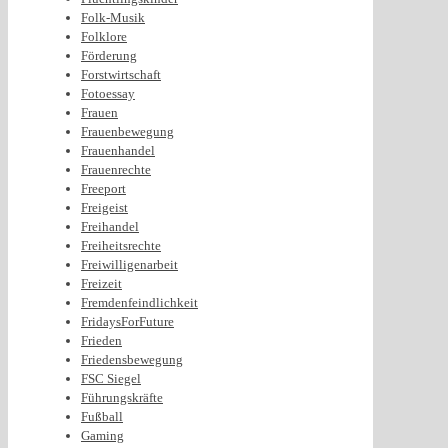
Folk-Musik
Folklore
Förderung
Forstwirtschaft
Fotoessay
Frauen
Frauenbewegung
Frauenhandel
Frauenrechte
Freeport
Freigeist
Freihandel
Freiheitsrechte
Freiwilligenarbeit
Freizeit
Fremdenfeindlichkeit
FridaysForFuture
Frieden
Friedensbewegung
FSC Siegel
Führungskräfte
Fußball
Gaming