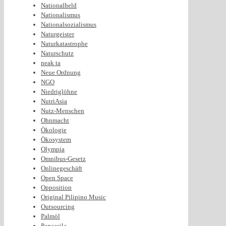
Nationalheld
Nationalismus
Nationalsozialismus
Naturgeister
Naturkatastrophe
Naturschutz
neak ta
Neue Ordnung
NGO
Niedriglöhne
NutriAsia
Nutz-Menschen
Ohnmacht
Ökologie
Ökosystem
Olympia
Omnibus-Gesetz
Onlinegeschäft
Open Space
Opposition
Original Pilipino Music
Outsourcing
Palmöl
Pancasila