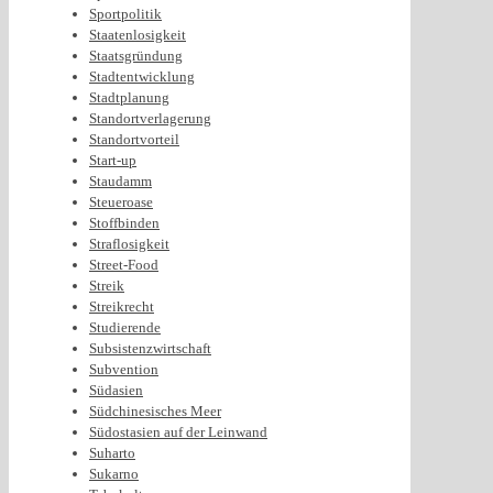
Sportpolitik
Staatenlosigkeit
Staatsgründung
Stadtentwicklung
Stadtplanung
Standortverlagerung
Standortvorteil
Start-up
Staudamm
Steueroase
Stoffbinden
Straflosigkeit
Street-Food
Streik
Streikrecht
Studierende
Subsistenzwirtschaft
Subvention
Südasien
Südchinesisches Meer
Südostasien auf der Leinwand
Suharto
Sukarno