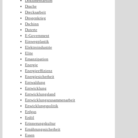
Dokumentarfilm
Drache
Drecksarbeit
Drogenkrieg
Dschinn
Duterte
E-Government
Einwegplastik
Elektroindustrie
Elite
Emanzipation
Energie
Energieeffizienz
Energiesicherheit
Entwaldung
Entwicklung
Entwicklungsland
Entwicklungszusammenarbeit
Enwicklungspolitik
Erdgas
Erdöl
Erinnerungskultur
Ernährungssicherheit
Essen