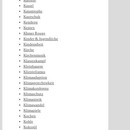
Karriere
Kassel
Katastrophe
Kautschuk
Kendeng
Kentex
Khmer Rouge
Kinder & Jugendliche
Kinderarbeit
Kirche
Kirchenmusik
Klassenkampf
Kleinbauern
Klientelismus
Klimaadaption
Klimagerechtigkeit
Klimakonferenz
Klimaschutz
Klimastreik
Klimawandel
Klimaziele
Kochen
Kohle
Kokosöl