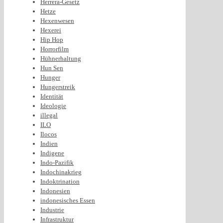
Herrera-Gesetz
Hetze
Hexenwesen
Hexerei
Hip Hop
Horrorfilm
Hühnerhaltung
Hun Sen
Hunger
Hungerstreik
Identität
Ideologie
illegal
ILO
Ilocos
Indien
Indigene
Indo-Pazifik
Indochinakrieg
Indoktrination
Indonesien
indonesisches Essen
Industrie
Infrastruktur