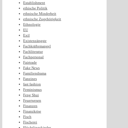
Establishment
ethische Politik
ethnische Minderheit
ethnische Zugehörigkeit
Ethnologie
EU
Exil
Existenzängste
Fachkräftemangel
Fachliteratur
Fachpersonal
Fairtrade
Fake News
Familiendrama
Fanzines
fast fashion
Feminismus
Feng Shui
Feuerwesen
Finanzen
Finanzkrise
Fisch
Fischerei
Flüchtlingskinder