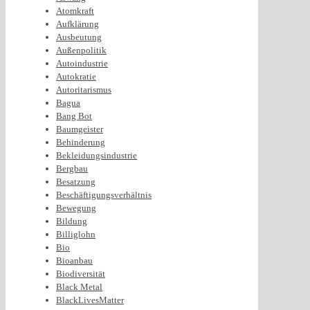
Atomkraft
Aufklärung
Ausbeutung
Außenpolitik
Autoindustrie
Autokratie
Autoritarismus
Bagua
Bang Bot
Baumgeister
Behinderung
Bekleidungsindustrie
Bergbau
Besatzung
Beschäftigungsverhältnis
Bewegung
Bildung
Billiglohn
Bio
Bioanbau
Biodiversität
Black Metal
BlackLivesMatter