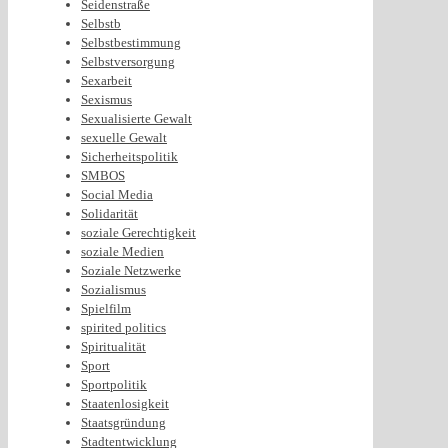
Seidenstraße
Selbstb
Selbstbestimmung
Selbstversorgung
Sexarbeit
Sexismus
Sexualisierte Gewalt
sexuelle Gewalt
Sicherheitspolitik
SMBOS
Social Media
Solidarität
soziale Gerechtigkeit
soziale Medien
Soziale Netzwerke
Sozialismus
Spielfilm
spirited politics
Spiritualität
Sport
Sportpolitik
Staatenlosigkeit
Staatsgründung
Stadtentwicklung