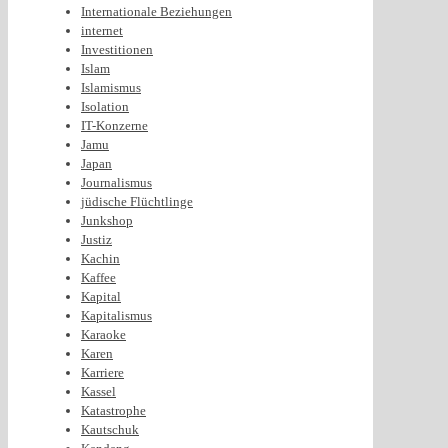
Internationale Beziehungen
internet
Investitionen
Islam
Islamismus
Isolation
IT-Konzerne
Jamu
Japan
Journalismus
jüdische Flüchtlinge
Junkshop
Justiz
Kachin
Kaffee
Kapital
Kapitalismus
Karaoke
Karen
Karriere
Kassel
Katastrophe
Kautschuk