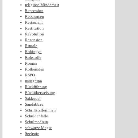
religiöse Minderheit
Repression
Ressourcen
Restaurant
Restitution
Revolution
Rezension
Rituale
Rohingya
Rohstoffe
Roman
Rothemden
RSPO
ruangrupa
Rückführung
Rücküberweisung
Sakkudei
Sandabbau
Schriftstellerinnen
Schuldenfalle
Schulmedizin
schwarze Magie
Seeleute