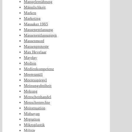
Mangelernährung
Männlichkeit
Marken
Marketing
Massaker 1965
Massenentlassung
Massenentlassungen
Massenmord
Massenproteste
Max Hevelaar
Mayday
Medien
Medienkompetenz
Meeresmüll
Meeresspiegel
Meinungsfreiheit
Mekong
Menschenhandel
Menschenrechte
Menstruation
Midsayap
Migration
Mikroplastik
Militär