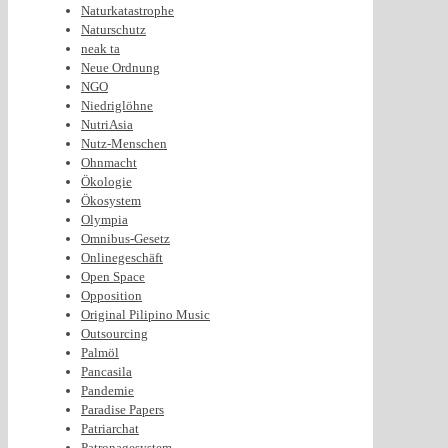
Naturkatastrophe
Naturschutz
neak ta
Neue Ordnung
NGO
Niedriglöhne
NutriAsia
Nutz-Menschen
Ohnmacht
Ökologie
Ökosystem
Olympia
Omnibus-Gesetz
Onlinegeschäft
Open Space
Opposition
Original Pilipino Music
Outsourcing
Palmöl
Pancasila
Pandemie
Paradise Papers
Patriarchat
Patronagesystem