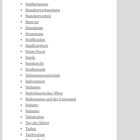
Stadtplanung
Standortverlagerung
Standortvorteil
Start-up
Staudamm
Steueroase
Stoffbinden
Straflosigkeit
Street-Food
Streik
Streikrecht
Studierende
Subsistenzwirtschaft
Subvention
Südasien
Südchinesisches Meer
Südostasien auf der Leinwand
Suharto
Sukarno
Tabukultur
Tag der Arbeit
Taifun
Tarifvertrag