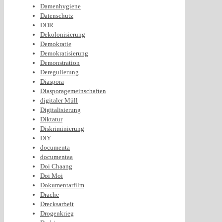
Damenhygiene
Datenschutz
DDR
Dekolonisierung
Demokratie
Demokratisierung
Demonstration
Deregulierung
Diaspora
Diasporagemeinschaften
digitaler Müll
Digitalisierung
Diktatur
Diskriminierung
DIY
documenta
documentaa
Doi Chaang
Doi Moi
Dokumentarfilm
Drache
Drecksarbeit
Drogenkrieg