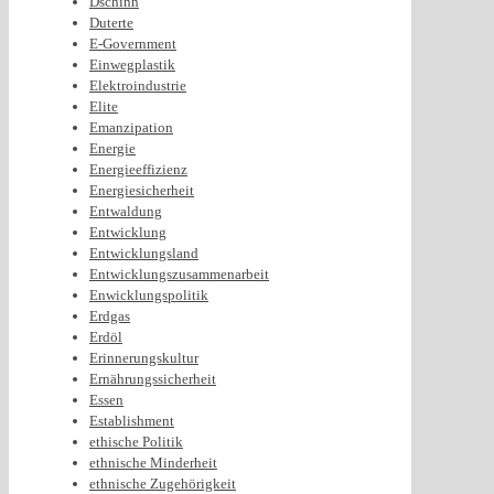
Dschinn
Duterte
E-Government
Einwegplastik
Elektroindustrie
Elite
Emanzipation
Energie
Energieeffizienz
Energiesicherheit
Entwaldung
Entwicklung
Entwicklungsland
Entwicklungszusammenarbeit
Enwicklungspolitik
Erdgas
Erdöl
Erinnerungskultur
Ernährungssicherheit
Essen
Establishment
ethische Politik
ethnische Minderheit
ethnische Zugehörigkeit