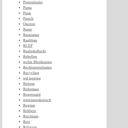
Protestlieder
Puma
Punk
Putsch
Quezon
Rasse
Rassismus
Raubbau
RCEP
Realitätsflucht
Rebellen
rechte Musikszene
Rechtspopulismus
Recycling
red tagging
Reform
Reformasi
Regenwald
regierungskritisch
Regime
Rehbein
Reichtum
Reis
Religion