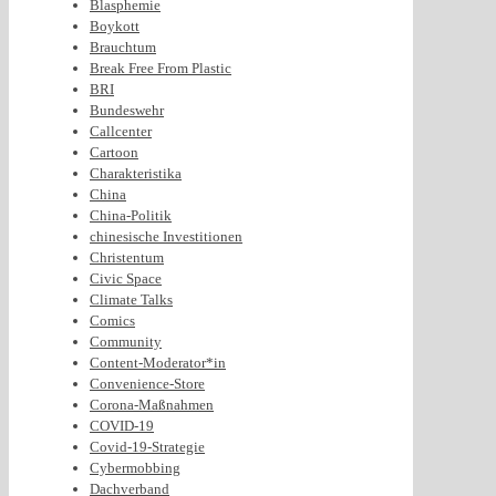
Blasphemie
Boykott
Brauchtum
Break Free From Plastic
BRI
Bundeswehr
Callcenter
Cartoon
Charakteristika
China
China-Politik
chinesische Investitionen
Christentum
Civic Space
Climate Talks
Comics
Community
Content-Moderator*in
Convenience-Store
Corona-Maßnahmen
COVID-19
Covid-19-Strategie
Cybermobbing
Dachverband