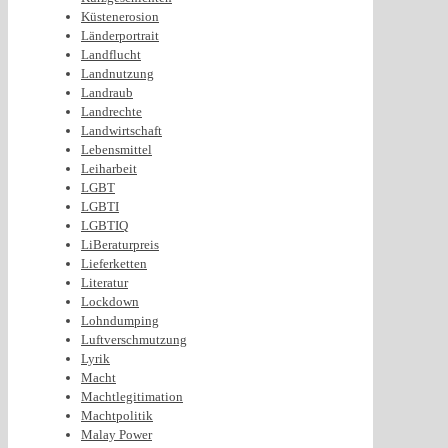
Küstenerosion
Länderportrait
Landflucht
Landnutzung
Landraub
Landrechte
Landwirtschaft
Lebensmittel
Leiharbeit
LGBT
LGBTI
LGBTIQ
LiBeraturpreis
Lieferketten
Literatur
Lockdown
Lohndumping
Luftverschmutzung
Lyrik
Macht
Machtlegitimation
Machtpolitik
Malay Power