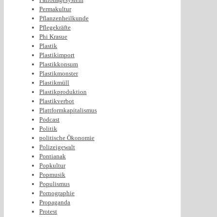
Permakultur
Pflanzenheilkunde
Pflegekräfte
Phi Krasue
Plastik
Plastikimport
Plastikkonsum
Plastikmonster
Plastikmüll
Plastikproduktion
Plastikverbot
Plattformkapitalismus
Podcast
Politik
politische Ökonomie
Polizeigewalt
Pontianak
Popkultur
Popmusik
Populismus
Pornographie
Propaganda
Protest