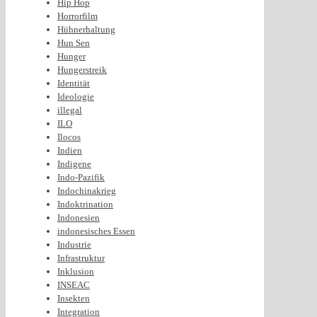
Hip Hop
Horrorfilm
Hühnerhaltung
Hun Sen
Hunger
Hungerstreik
Identität
Ideologie
illegal
ILO
Ilocos
Indien
Indigene
Indo-Pazifik
Indochinakrieg
Indoktrination
Indonesien
indonesisches Essen
Industrie
Infrastruktur
Inklusion
INSEAC
Insekten
Integration