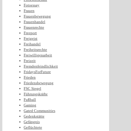
Fotoessay
Frauen
Frauenbewegung
Frauenhandel
Frauenrechte
Freeport
Freigeist
Freihandel
Freiheitsrechte
Freiwilligenarbeit
Freizeit
Fremdenfeindlichkeit
FridaysForFuture
Frieden
Friedensbewegung
FSC Siegel
Führungskräfte
Fußball
Gaming
Gated Communities
Gedenkstätte
Gefängnis
Geflüchtete