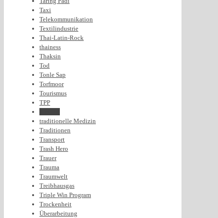
Taring Padi
Taxi
Telekommunikation
Textilindustrie
Thai-Latin-Rock
thainess
Thaksin
Tod
Tonle Sap
Torfmoor
Tourismus
TPP
Tracing
traditionelle Medizin
Traditionen
Transport
Trash Hero
Trauer
Trauma
Traumwelt
Treibhausgas
Triple Win Program
Trockenheit
Überarbeitung