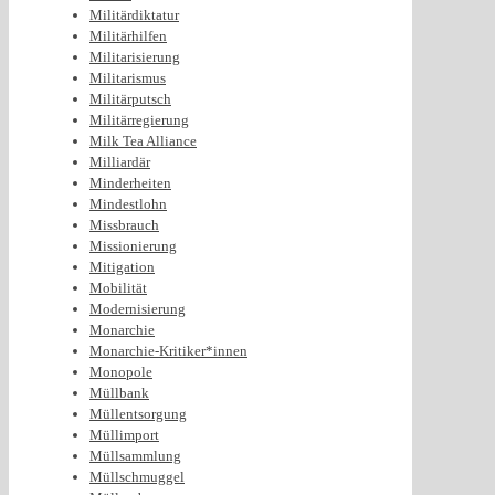
Militärdiktatur
Militärhilfen
Militarisierung
Militarismus
Militärputsch
Militärregierung
Milk Tea Alliance
Milliardär
Minderheiten
Mindestlohn
Missbrauch
Missionierung
Mitigation
Mobilität
Modernisierung
Monarchie
Monarchie-Kritiker*innen
Monopole
Müllbank
Müllentsorgung
Müllimport
Müllsammlung
Müllschmuggel