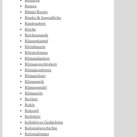
Kendeng
Kentex
Khmer Rouge
Kinder & Jugendliche
Kinderarbeit
Kirche
Kirchenmusik
Klassenkampf
Kleinbauern
Klientelismus
Klimaadaption
Klimagerechtigkeit
Klimakonferenz
Klimaschutz
Klimastreik
Klimawandel
Klimaziele
Kochen
Kohle
Kokosöl
Kollektiv
kollektives Gedächtnis
Kolonialgeschichte
Kolonialismus