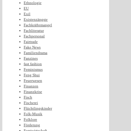
Ethnologie
EU
Exil
Existenzängste
Fachkräftemangel
Fachliteratur
Fachpersonal
Fairtrade
Fake News
Familiendrama
Fanzines
fast fashion
Feminismus
Feng Shui
Feuerwesen
Finanzen
Finanzkrise
Fisch
Fischerei
Flüchtlingskinder
Folk-Musik
Folklore
Förderung
Forstwirtschaft