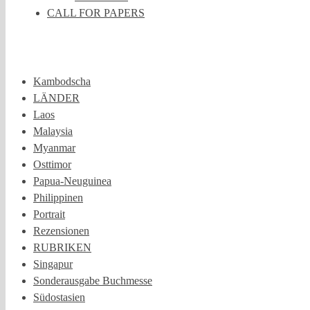
CALL FOR PAPERS
Kambodscha
LÄNDER
Laos
Malaysia
Myanmar
Osttimor
Papua-Neuguinea
Philippinen
Portrait
Rezensionen
RUBRIKEN
Singapur
Sonderausgabe Buchmesse
Südostasien