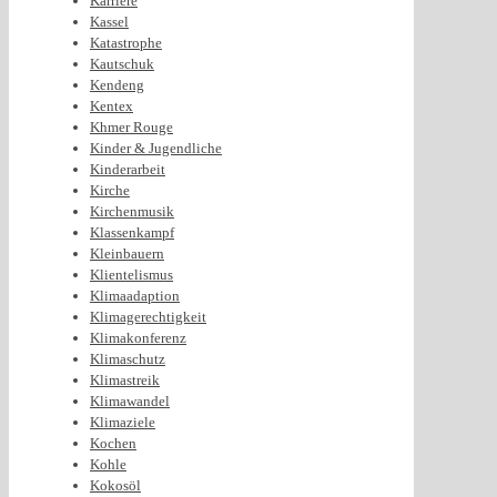
Karriere
Kassel
Katastrophe
Kautschuk
Kendeng
Kentex
Khmer Rouge
Kinder & Jugendliche
Kinderarbeit
Kirche
Kirchenmusik
Klassenkampf
Kleinbauern
Klientelismus
Klimaadaption
Klimagerechtigkeit
Klimakonferenz
Klimaschutz
Klimastreik
Klimawandel
Klimaziele
Kochen
Kohle
Kokosöl