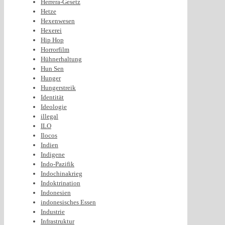
Herrera-Gesetz
Hetze
Hexenwesen
Hexerei
Hip Hop
Horrorfilm
Hühnerhaltung
Hun Sen
Hunger
Hungerstreik
Identität
Ideologie
illegal
ILO
Ilocos
Indien
Indigene
Indo-Pazifik
Indochinakrieg
Indoktrination
Indonesien
indonesisches Essen
Industrie
Infrastruktur