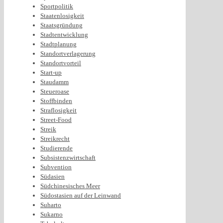
Sportpolitik
Staatenlosigkeit
Staatsgründung
Stadtentwicklung
Stadtplanung
Standortverlagerung
Standortvorteil
Start-up
Staudamm
Steueroase
Stoffbinden
Straflosigkeit
Street-Food
Streik
Streikrecht
Studierende
Subsistenzwirtschaft
Subvention
Südasien
Südchinesisches Meer
Südostasien auf der Leinwand
Suharto
Sukarno