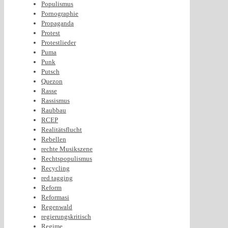
Populismus
Pornographie
Propaganda
Protest
Protestlieder
Puma
Punk
Putsch
Quezon
Rasse
Rassismus
Raubbau
RCEP
Realitätsflucht
Rebellen
rechte Musikszene
Rechtspopulismus
Recycling
red tagging
Reform
Reformasi
Regenwald
regierungskritisch
Regime