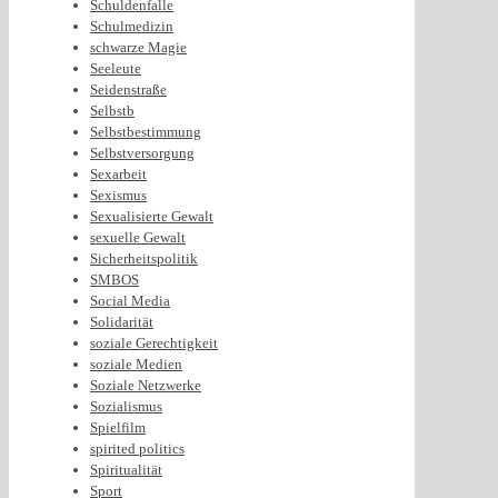
Schuldenfalle
Schulmedizin
schwarze Magie
Seeleute
Seidenstraße
Selbstb
Selbstbestimmung
Selbstversorgung
Sexarbeit
Sexismus
Sexualisierte Gewalt
sexuelle Gewalt
Sicherheitspolitik
SMBOS
Social Media
Solidarität
soziale Gerechtigkeit
soziale Medien
Soziale Netzwerke
Sozialismus
Spielfilm
spirited politics
Spiritualität
Sport