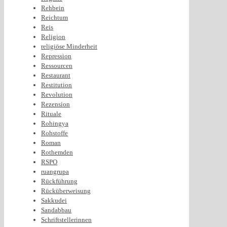
Rehbein
Reichtum
Reis
Religion
religiöse Minderheit
Repression
Ressourcen
Restaurant
Restitution
Revolution
Rezension
Rituale
Rohingya
Rohstoffe
Roman
Rothemden
RSPO
ruangrupa
Rückführung
Rücküberweisung
Sakkudei
Sandabbau
Schriftstellerinnen