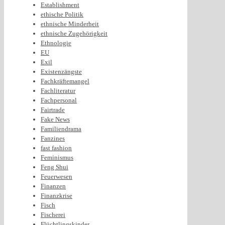
Establishment
ethische Politik
ethnische Minderheit
ethnische Zugehörigkeit
Ethnologie
EU
Exil
Existenzängste
Fachkräftemangel
Fachliteratur
Fachpersonal
Fairtrade
Fake News
Familiendrama
Fanzines
fast fashion
Feminismus
Feng Shui
Feuerwesen
Finanzen
Finanzkrise
Fisch
Fischerei
Flüchtlingskinder