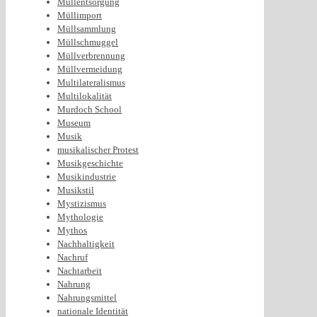
Müllentsorgung
Müllimport
Müllsammlung
Müllschmuggel
Müllverbrennung
Müllvermeidung
Multilateralismus
Multilokalität
Murdoch School
Museum
Musik
musikalischer Protest
Musikgeschichte
Musikindustrie
Musikstil
Mystizismus
Mythologie
Mythos
Nachhaltigkeit
Nachruf
Nachtarbeit
Nahrung
Nahrungsmittel
nationale Identität