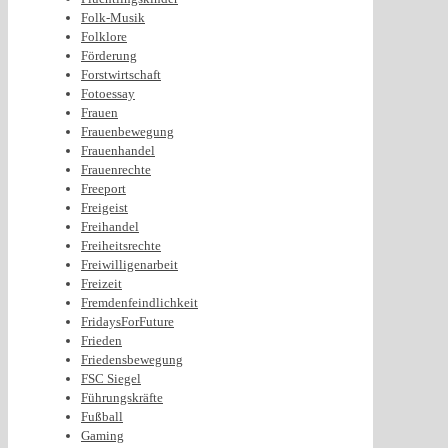
Folk-Musik
Folklore
Förderung
Forstwirtschaft
Fotoessay
Frauen
Frauenbewegung
Frauenhandel
Frauenrechte
Freeport
Freigeist
Freihandel
Freiheitsrechte
Freiwilligenarbeit
Freizeit
Fremdenfeindlichkeit
FridaysForFuture
Frieden
Friedensbewegung
FSC Siegel
Führungskräfte
Fußball
Gaming