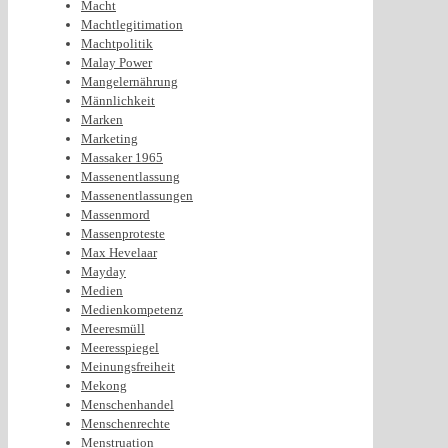
Macht
Machtlegitimation
Machtpolitik
Malay Power
Mangelernährung
Männlichkeit
Marken
Marketing
Massaker 1965
Massenentlassung
Massenentlassungen
Massenmord
Massenproteste
Max Hevelaar
Mayday
Medien
Medienkompetenz
Meeresmüll
Meeresspiegel
Meinungsfreiheit
Mekong
Menschenhandel
Menschenrechte
Menstruation