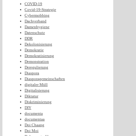
COVID-19
Covid-19-Strategie
Cybermobbing
Dachverband
Damenhygiene
Datenschutz
DDR
Dekolonisierung
Demokratie
Demokratisierung
Demonstration
Deregulierung
Diaspora
Diasporagemeinschaften
digitaler Müll
Digitalisierung
Diktatur
Diskriminierung
DIY
documenta
documentaa
Doi Chaang
Doi Moi