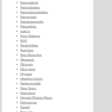
Nationalheld
Nationalismus
Nationalsozialismus
Naturgeister
Naturkatastrophe
Naturschutz
neak ta
Neue Ordnung
NGO
Niedriglöhne
NutriAsia
Nutz-Menschen
Ohnmacht
Ökologie
Ökosystem
Olympia
Omnibus-Gesetz
Onlinegeschäft
Open Space
Opposition
Original Pilipino Music
Outsourcing
Palmöl
Pancasila