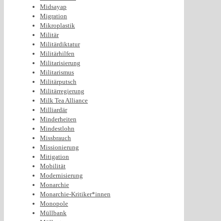
Midsayap
Migration
Mikroplastik
Militär
Militärdiktatur
Militärhilfen
Militarisierung
Militarismus
Militärputsch
Militärregierung
Milk Tea Alliance
Milliardär
Minderheiten
Mindestlohn
Missbrauch
Missionierung
Mitigation
Mobilität
Modernisierung
Monarchie
Monarchie-Kritiker*innen
Monopole
Müllbank