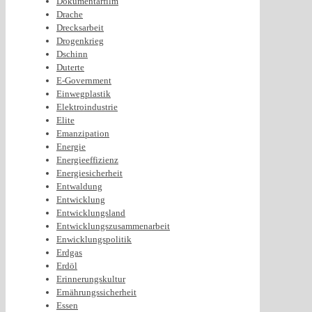
Dokumentarfilm
Drache
Drecksarbeit
Drogenkrieg
Dschinn
Duterte
E-Government
Einwegplastik
Elektroindustrie
Elite
Emanzipation
Energie
Energieeffizienz
Energiesicherheit
Entwaldung
Entwicklung
Entwicklungsland
Entwicklungszusammenarbeit
Enwicklungspolitik
Erdgas
Erdöl
Erinnerungskultur
Ernährungssicherheit
Essen