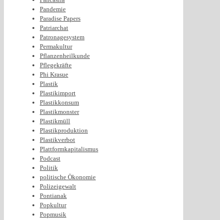
Pandemie
Paradise Papers
Patriarchat
Patronagesystem
Permakultur
Pflanzenheilkunde
Pflegekräfte
Phi Krasue
Plastik
Plastikimport
Plastikkonsum
Plastikmonster
Plastikmüll
Plastikproduktion
Plastikverbot
Plattformkapitalismus
Podcast
Politik
politische Ökonomie
Polizeigewalt
Pontianak
Popkultur
Popmusik