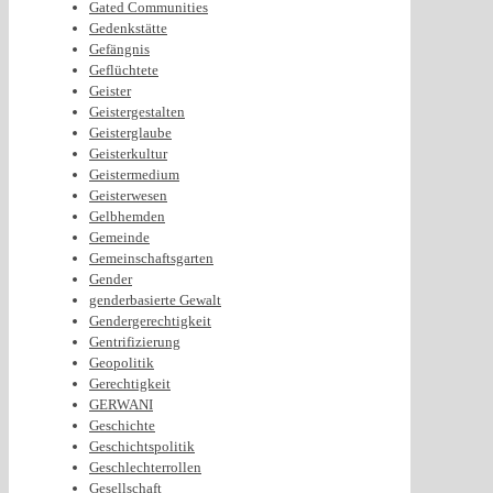
Gated Communities
Gedenkstätte
Gefängnis
Geflüchtete
Geister
Geistergestalten
Geisterglaube
Geisterkultur
Geistermedium
Geisterwesen
Gelbhemden
Gemeinde
Gemeinschaftsgarten
Gender
genderbasierte Gewalt
Gendergerechtigkeit
Gentrifizierung
Geopolitik
Gerechtigkeit
GERWANI
Geschichte
Geschichtspolitik
Geschlechterrollen
Gesellschaft