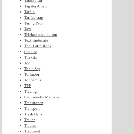
Tabukultur
Tag der Arbeit
Taifun
Tarifvertrag
Taring Padi
Taxi
Telekommunikation
Textilindustrie
Thai-Latin-Rock
thainess
Thaksin
Tod
Tonle Sap
Torfmoor
Tourismus
TPP
Tracing
traditionelle Medizin
Traditionen
Transport
Trash Hero
Trauer
Trauma
Traumwelt