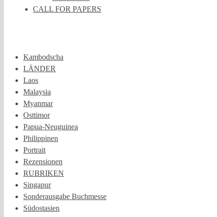
CALL FOR PAPERS
Kambodscha
LÄNDER
Laos
Malaysia
Myanmar
Osttimor
Papua-Neuguinea
Philippinen
Portrait
Rezensionen
RUBRIKEN
Singapur
Sonderausgabe Buchmesse
Südostasien