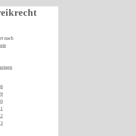
reikrecht
ert nach
rie
nzeigen
18
19
20
21
22
23