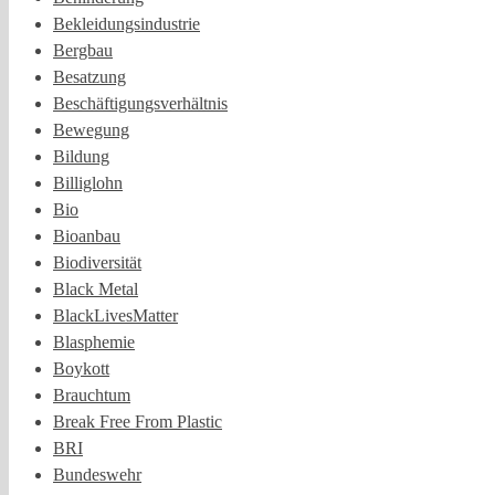
Bekleidungsindustrie
Bergbau
Besatzung
Beschäftigungsverhältnis
Bewegung
Bildung
Billiglohn
Bio
Bioanbau
Biodiversität
Black Metal
BlackLivesMatter
Blasphemie
Boykott
Brauchtum
Break Free From Plastic
BRI
Bundeswehr