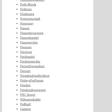
Folk-Musik
Folklore
Förderung
Forstwirtschaft
Fotoessay
Frauen
Frauenbewegung
Frauenhandel
Frauenrechte
Freeport
Freigeist
Freihandel
Freiheitsrechte
Freiwilligenarbeit
Freizeit
Fremdenfeindlichkeit
FridaysForFuture
Frieden
Friedensbewegung
FSC Siegel
Führungskräfte
Fußball
Gaming