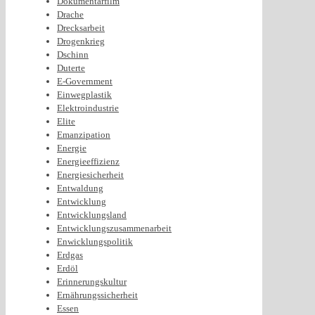
Dokumentarfilm
Drache
Drecksarbeit
Drogenkrieg
Dschinn
Duterte
E-Government
Einwegplastik
Elektroindustrie
Elite
Emanzipation
Energie
Energieeffizienz
Energiesicherheit
Entwaldung
Entwicklung
Entwicklungsland
Entwicklungszusammenarbeit
Enwicklungspolitik
Erdgas
Erdöl
Erinnerungskultur
Ernährungssicherheit
Essen