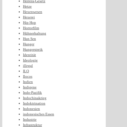
Herrera-Gesetz
Hetze
Hexenwesen
Hexerei
Hip Hop
Horrorfilm
Hühnerhaltung
Hun Sen
Hunger
Hungerstreik
Identität
Ideologie
illegal
ILO
Ilocos
Indien
Indigene
Indo-Pazifik
Indochinakrieg
Indoktrination
Indonesien
indonesisches Essen
Industrie
Infrastruktur