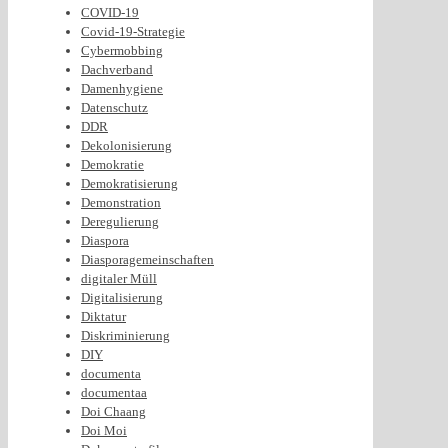
COVID-19
Covid-19-Strategie
Cybermobbing
Dachverband
Damenhygiene
Datenschutz
DDR
Dekolonisierung
Demokratie
Demokratisierung
Demonstration
Deregulierung
Diaspora
Diasporagemeinschaften
digitaler Müll
Digitalisierung
Diktatur
Diskriminierung
DIY
documenta
documentaa
Doi Chaang
Doi Moi