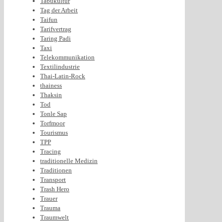
Tabukultur
Tag der Arbeit
Taifun
Tarifvertrag
Taring Padi
Taxi
Telekommunikation
Textilindustrie
Thai-Latin-Rock
thainess
Thaksin
Tod
Tonle Sap
Torfmoor
Tourismus
TPP
Tracing
traditionelle Medizin
Traditionen
Transport
Trash Hero
Trauer
Trauma
Traumwelt