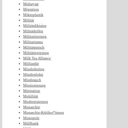
Midsayap
Migration
Mikroplastik
Militär
Militärdiktatur
Militärhilfen
Militarisierung
Militarismus
Militärputsch
Militärregierung
Milk Tea Alliance
Milliardär
Minderheiten
Mindestlohn
Missbrauch
Missionierung
Mitigation
Mobilität
Modernisierung
Monarchie
Monarchie-Kritiker*innen
Monopole
Müllbank