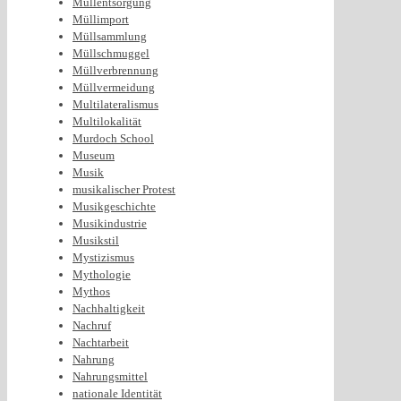
Müllentsorgung
Müllimport
Müllsammlung
Müllschmuggel
Müllverbrennung
Müllvermeidung
Multilateralismus
Multilokalität
Murdoch School
Museum
Musik
musikalischer Protest
Musikgeschichte
Musikindustrie
Musikstil
Mystizismus
Mythologie
Mythos
Nachhaltigkeit
Nachruf
Nachtarbeit
Nahrung
Nahrungsmittel
nationale Identität