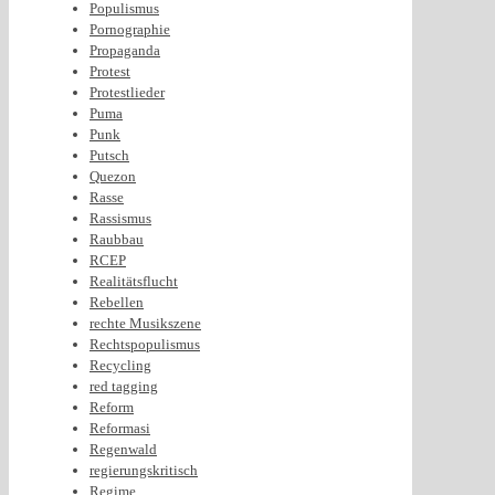
Populismus
Pornographie
Propaganda
Protest
Protestlieder
Puma
Punk
Putsch
Quezon
Rasse
Rassismus
Raubbau
RCEP
Realitätsflucht
Rebellen
rechte Musikszene
Rechtspopulismus
Recycling
red tagging
Reform
Reformasi
Regenwald
regierungskritisch
Regime