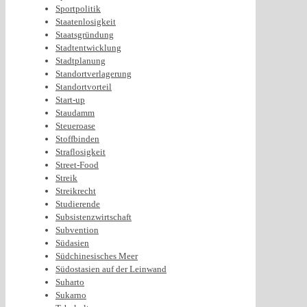
Sportpolitik
Staatenlosigkeit
Staatsgründung
Stadtentwicklung
Stadtplanung
Standortverlagerung
Standortvorteil
Start-up
Staudamm
Steueroase
Stoffbinden
Straflosigkeit
Street-Food
Streik
Streikrecht
Studierende
Subsistenzwirtschaft
Subvention
Südasien
Südchinesisches Meer
Südostasien auf der Leinwand
Suharto
Sukarno