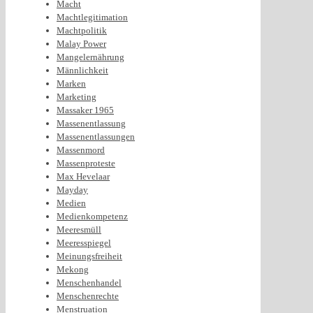
Macht
Machtlegitimation
Machtpolitik
Malay Power
Mangelernährung
Männlichkeit
Marken
Marketing
Massaker 1965
Massenentlassung
Massenentlassungen
Massenmord
Massenproteste
Max Hevelaar
Mayday
Medien
Medienkompetenz
Meeresmüll
Meeresspiegel
Meinungsfreiheit
Mekong
Menschenhandel
Menschenrechte
Menstruation