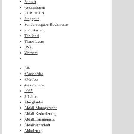
Portrait
Rezensionen
RUBRIKEN
Singapur
Sonderausgabe Buchmesse
Südostasien
Thailand
Timor-Leste
USA
Vietnam
Alle
#BabaeAko
#MeToo
#savetamdao
1965
3D-Jobs
Aberglaube
Abfall-Management
Abfall-Reduzierung
Abfallmanagement
Abfallwirtschaft
Abholzung