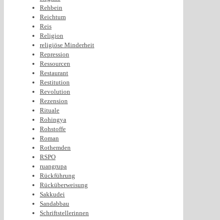
Rehbein
Reichtum
Reis
Religion
religiöse Minderheit
Repression
Ressourcen
Restaurant
Restitution
Revolution
Rezension
Rituale
Rohingya
Rohstoffe
Roman
Rothemden
RSPO
ruangrupa
Rückführung
Rücküberweisung
Sakkudei
Sandabbau
Schriftstellerinnen