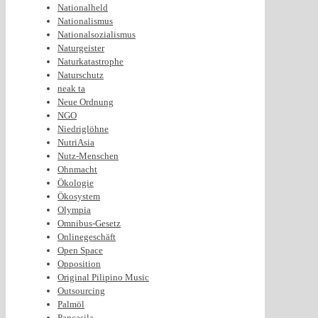
Nationalheld
Nationalismus
Nationalsozialismus
Naturgeister
Naturkatastrophe
Naturschutz
neak ta
Neue Ordnung
NGO
Niedriglöhne
NutriAsia
Nutz-Menschen
Ohnmacht
Ökologie
Ökosystem
Olympia
Omnibus-Gesetz
Onlinegeschäft
Open Space
Opposition
Original Pilipino Music
Outsourcing
Palmöl
Pancasila