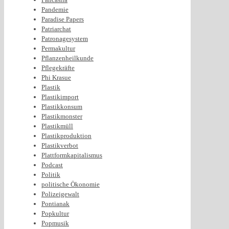
Pandemie
Paradise Papers
Patriarchat
Patronagesystem
Permakultur
Pflanzenheilkunde
Pflegekräfte
Phi Krasue
Plastik
Plastikimport
Plastikkonsum
Plastikmonster
Plastikmüll
Plastikproduktion
Plastikverbot
Plattformkapitalismus
Podcast
Politik
politische Ökonomie
Polizeigewalt
Pontianak
Popkultur
Popmusik