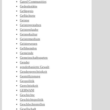
Gated Communities
Gedenkstätte
Gefängnis
Geflüchtete
Geister
Geistergestalten
Geisterglaube
Geisterkultur
Geistermedium
Geisterwesen
Gelbhemden
Gemeinde
Gemeinschaftsgarten
Gender
genderbasierte Gewalt
Gendergerechtigkeit
Gentrifizierung
Geopolitik
Gerechtigkeit
GERWANI
Geschichte
Geschichtspolitik
Geschlechterrollen
Gesellschaft