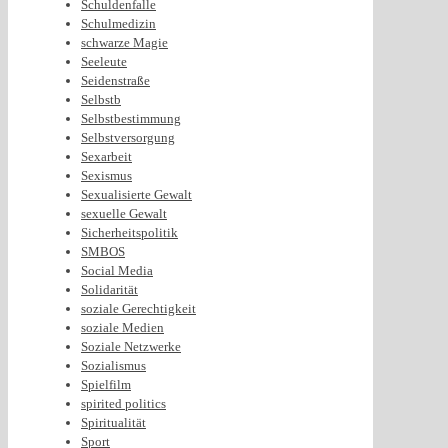
Schuldenfalle
Schulmedizin
schwarze Magie
Seeleute
Seidenstraße
Selbstb
Selbstbestimmung
Selbstversorgung
Sexarbeit
Sexismus
Sexualisierte Gewalt
sexuelle Gewalt
Sicherheitspolitik
SMBOS
Social Media
Solidarität
soziale Gerechtigkeit
soziale Medien
Soziale Netzwerke
Sozialismus
Spielfilm
spirited politics
Spiritualität
Sport