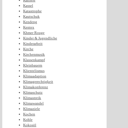
Karriere
Kassel
Katastrophe
Kautschuk
Kendeng
Kentex
Khmer Rouge
Kinder & Jugendliche
Kinderarbeit
Kirche
Kirchenmusik
Klassenkampf
Kleinbauern
Klientelismus
Klimaadaption
Klimagerechtigkeit
Klimakonferenz
Klimaschutz
Klimastreik
Klimawandel
Klimaziele
Kochen
Kohle
Kokosöl