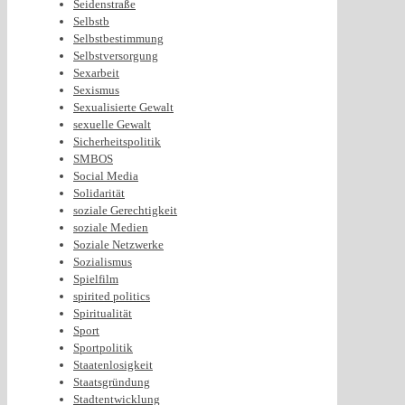
Seidenstraße
Selbstb
Selbstbestimmung
Selbstversorgung
Sexarbeit
Sexismus
Sexualisierte Gewalt
sexuelle Gewalt
Sicherheitspolitik
SMBOS
Social Media
Solidarität
soziale Gerechtigkeit
soziale Medien
Soziale Netzwerke
Sozialismus
Spielfilm
spirited politics
Spiritualität
Sport
Sportpolitik
Staatenlosigkeit
Staatsgründung
Stadtentwicklung