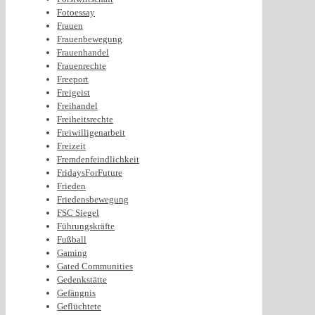
Fotoessay
Frauen
Frauenbewegung
Frauenhandel
Frauenrechte
Freeport
Freigeist
Freihandel
Freiheitsrechte
Freiwilligenarbeit
Freizeit
Fremdenfeindlichkeit
FridaysForFuture
Frieden
Friedensbewegung
FSC Siegel
Führungskräfte
Fußball
Gaming
Gated Communities
Gedenkstätte
Gefängnis
Geflüchtete