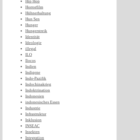
Hip Hop
Horrorfilm
Hühnerhaltung
Hun Sen
Hunger
Hungerstreik
Identität
Ideologie
illegal
ILO
Ilocos
Indien
Indigene
Indo-Pazifik
Indochinakrieg
Indoktrination
Indonesien
indonesisches Essen
Industrie
Infrastruktur
Inklusion
INSEAC
Insekten
Integration