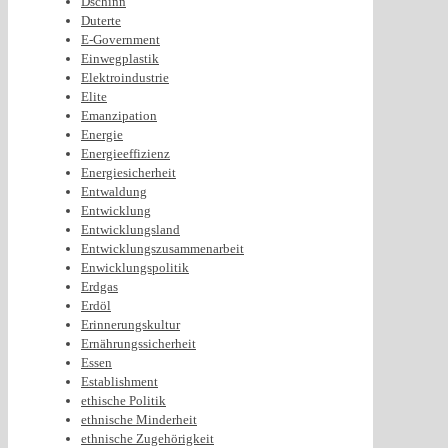
Dschinn
Duterte
E-Government
Einwegplastik
Elektroindustrie
Elite
Emanzipation
Energie
Energieeffizienz
Energiesicherheit
Entwaldung
Entwicklung
Entwicklungsland
Entwicklungszusammenarbeit
Enwicklungspolitik
Erdgas
Erdöl
Erinnerungskultur
Ernährungssicherheit
Essen
Establishment
ethische Politik
ethnische Minderheit
ethnische Zugehörigkeit