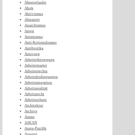
Ahnenglaube
Ahok
Aktivismus
Altpapier
Anarchismus
Angst
Animismus
Anti-Kolonialismus
Antibiotika
Anuvong
Arbeiterbewegung
Arbeiterpartei
Arbeiterrechte
Arbeitsbedingungen
Arbeitsmigration
Arbeitsrealität
Arbeitsrecht
Arbeitsschutz
Architektur
Archive
Armut
ASEAN
Asien-Pazifik
Aswang