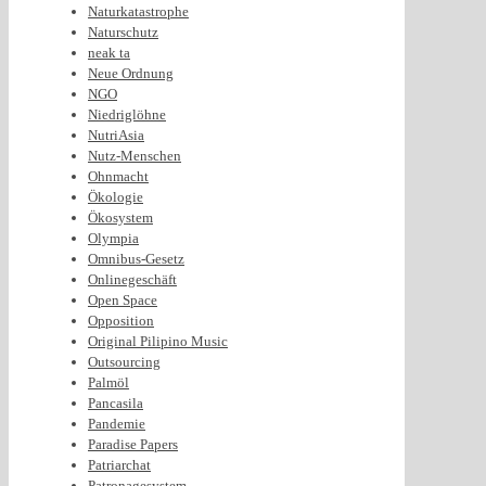
Naturkatastrophe
Naturschutz
neak ta
Neue Ordnung
NGO
Niedriglöhne
NutriAsia
Nutz-Menschen
Ohnmacht
Ökologie
Ökosystem
Olympia
Omnibus-Gesetz
Onlinegeschäft
Open Space
Opposition
Original Pilipino Music
Outsourcing
Palmöl
Pancasila
Pandemie
Paradise Papers
Patriarchat
Patronagesystem