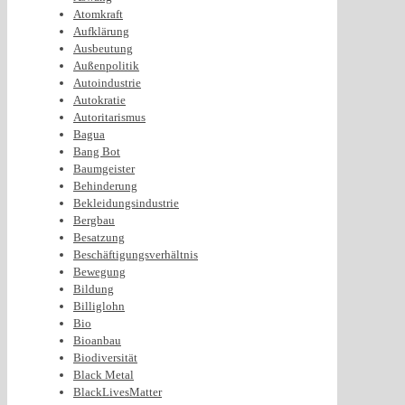
Atomkraft
Aufklärung
Ausbeutung
Außenpolitik
Autoindustrie
Autokratie
Autoritarismus
Bagua
Bang Bot
Baumgeister
Behinderung
Bekleidungsindustrie
Bergbau
Besatzung
Beschäftigungsverhältnis
Bewegung
Bildung
Billiglohn
Bio
Bioanbau
Biodiversität
Black Metal
BlackLivesMatter