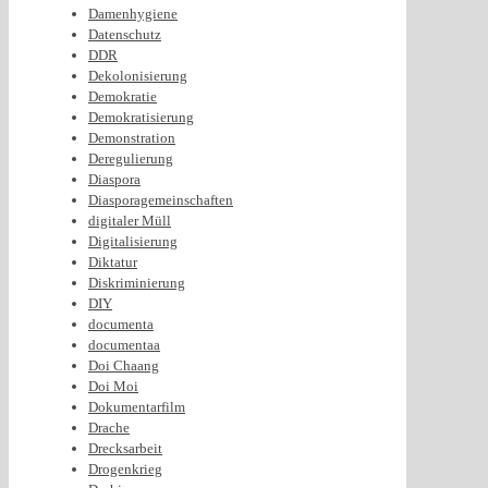
Damenhygiene
Datenschutz
DDR
Dekolonisierung
Demokratie
Demokratisierung
Demonstration
Deregulierung
Diaspora
Diasporagemeinschaften
digitaler Müll
Digitalisierung
Diktatur
Diskriminierung
DIY
documenta
documentaa
Doi Chaang
Doi Moi
Dokumentarfilm
Drache
Drecksarbeit
Drogenkrieg