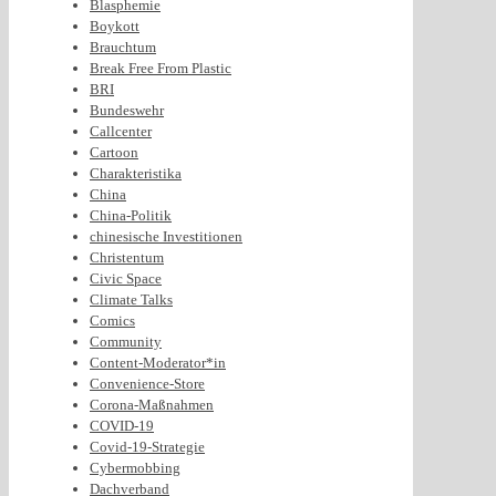
Blasphemie
Boykott
Brauchtum
Break Free From Plastic
BRI
Bundeswehr
Callcenter
Cartoon
Charakteristika
China
China-Politik
chinesische Investitionen
Christentum
Civic Space
Climate Talks
Comics
Community
Content-Moderator*in
Convenience-Store
Corona-Maßnahmen
COVID-19
Covid-19-Strategie
Cybermobbing
Dachverband