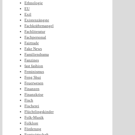
Ethnologie
EU
Exil
Existenzängste
Fachkräftemangel
Fachliteratur
Fachpersonal
Fairtrade
Fake News
Familiendrama
Fanzines
fast fashion
Feminismus
Feng Shui
Feuerwesen
Finanzen
Finanzkrise
Fisch
Fischerei
Flüchtlingskinder
Folk-Musik
Folklore
Förderung
Forstwirtschaft