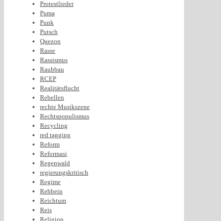
Protestlieder
Puma
Punk
Putsch
Quezon
Rasse
Rassismus
Raubbau
RCEP
Realitätsflucht
Rebellen
rechte Musikszene
Rechtspopulismus
Recycling
red tagging
Reform
Reformasi
Regenwald
regierungskritisch
Regime
Rehbein
Reichtum
Reis
Religion