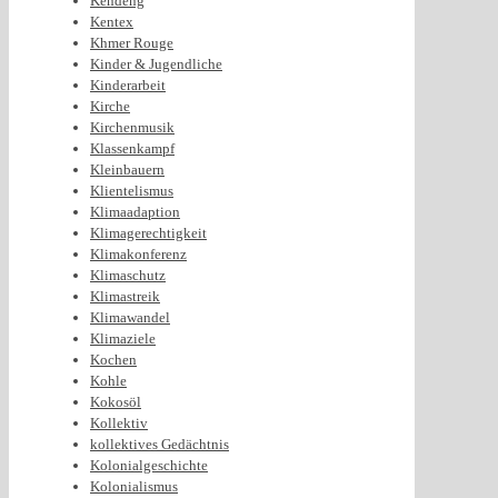
Kendeng
Kentex
Khmer Rouge
Kinder & Jugendliche
Kinderarbeit
Kirche
Kirchenmusik
Klassenkampf
Kleinbauern
Klientelismus
Klimaadaption
Klimagerechtigkeit
Klimakonferenz
Klimaschutz
Klimastreik
Klimawandel
Klimaziele
Kochen
Kohle
Kokosöl
Kollektiv
kollektives Gedächtnis
Kolonialgeschichte
Kolonialismus