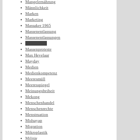
Mangelernährung
Männlichkeit
Marken
Marketing
Massaker 1965
Massenentlassung
Massenentlassungen
Massenmord
Massenproteste
Max Hevelaar
Mayday
Medien
Medienkompetenz
Meeresmüll
Meeresspiegel
Meinungsfreiheit
Mekong
Menschenhandel
Menschenrechte
Menstruation
Midsayap
Migration
Mikroplastik
Militär