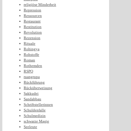
religiöse Minderheit
Repression
Ressourcen
Restaurant
Restitution
Revolution
Rezension
Rituale
Rohingya
Rohstoffe
Roman
Rothemden
RSPO
ruangrupa
Rückführung
Rücküberweisung
Sakkudei
Sandabbau
Schriftstellerinnen
Schuldenfalle
Schulmedizin
schwarze Magie
Seeleute