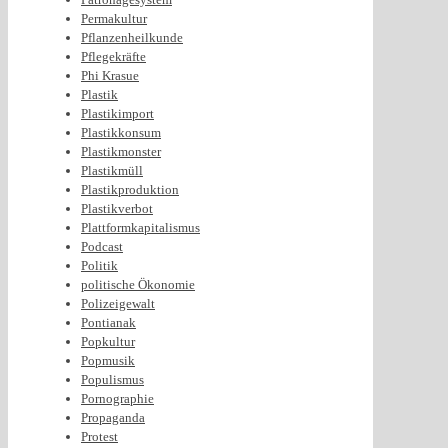
Permakultur
Pflanzenheilkunde
Pflegekräfte
Phi Krasue
Plastik
Plastikimport
Plastikkonsum
Plastikmonster
Plastikmüll
Plastikproduktion
Plastikverbot
Plattformkapitalismus
Podcast
Politik
politische Ökonomie
Polizeigewalt
Pontianak
Popkultur
Popmusik
Populismus
Pornographie
Propaganda
Protest