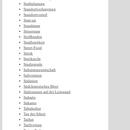
Stadtplanung
Standortverlagerung
Standortvorteil
Start-up
Staudamm
Steueroase
Stoffbinden
Straflosigkeit
Street-Food
Streik
Streikrecht
Studierende
Subsistenzwirtschaft
Subvention
Südasien
Südchinesisches Meer
Südostasien auf der Leinwand
Suharto
Sukarno
Tabukultur
Tag der Arbeit
Taifun
Tarifvertrag