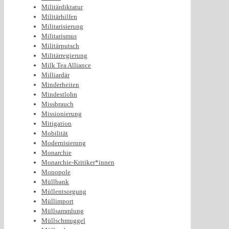
Militärdiktatur
Militärhilfen
Militarisierung
Militarismus
Militärputsch
Militärregierung
Milk Tea Alliance
Milliardär
Minderheiten
Mindestlohn
Missbrauch
Missionierung
Mitigation
Mobilität
Modernisierung
Monarchie
Monarchie-Kritiker*innen
Monopole
Müllbank
Müllentsorgung
Müllimport
Müllsammlung
Müllschmuggel