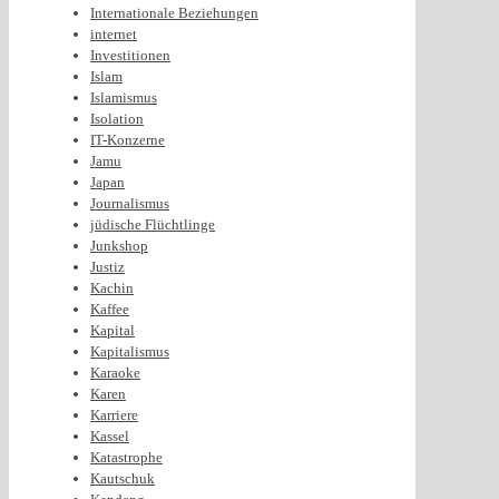
Internationale Beziehungen
internet
Investitionen
Islam
Islamismus
Isolation
IT-Konzerne
Jamu
Japan
Journalismus
jüdische Flüchtlinge
Junkshop
Justiz
Kachin
Kaffee
Kapital
Kapitalismus
Karaoke
Karen
Karriere
Kassel
Katastrophe
Kautschuk