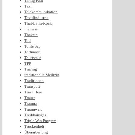
Taring Padi
Taxi
Telekommunikation
Textilindustrie
Thai-Latin-Rock
thainess
Thaksin
Tod
Tonle Sap
Torfmoor
Tourismus
TPP
Tracing
traditionelle Medizin
Traditionen
Transport
Trash Hero
Trauer
Trauma
Traumwelt
Treibhausgas
Triple Win Program
Trockenheit
Überarbeitung