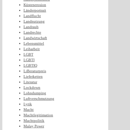
Küstenerosion
Länderportrait
Landflucht
Landnutzung
Landraub
Landrechte
Landwirtschaft
Lebensmittel
Leiharbeit
LGBT
LGBTI
LGBTIQ
LiBeraturpreis
Lieferketten
Literatur
Lockdown
Lohndumping
Luftverschmutzung
Lyrik
Macht
Machtlegitimation
Machtpolitik
Malay Power