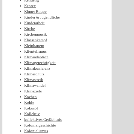
Kendeng
Kentex
Khmer Rouge
Kinder & Jugendliche
Kinderarbeit
Kirche
Kirchenmusik
Klassenkampf
Kleinbauern
Klientelismus
Klimaadaption
Klimagerechtigkeit
Klimakonferenz
Klimaschutz
Klimastreik
Klimawandel
Klimaziele
Kochen
Kohle
Kokosöl
Kollektiv
kollektives Gedächtnis
Kolonialgeschichte
Kolonialismus