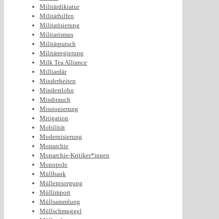
Militärdiktatur
Militärhilfen
Militarisierung
Militarismus
Militärputsch
Militärregierung
Milk Tea Alliance
Milliardär
Minderheiten
Mindestlohn
Missbrauch
Missionierung
Mitigation
Mobilität
Modernisierung
Monarchie
Monarchie-Kritiker*innen
Monopole
Müllbank
Müllentsorgung
Müllimport
Müllsammlung
Müllschmuggel