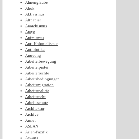
Ahnenglaube
Ahok
Aktivismus
Altpapier
Anarchismus
Angst
Animismus
Anti-Kolonialismus
Antibiotika
Anuvong
Arbeiterbewegung
Arbeiterpartei
Arbeiterrechte
Arbeitsbedingungen
Arbeitsmigration
Arbeitsrealität
Arbeitsrecht
Arbeitsschutz
Architektur
Archive
Armut
ASEAN
Asien-Pazifik
Aswang