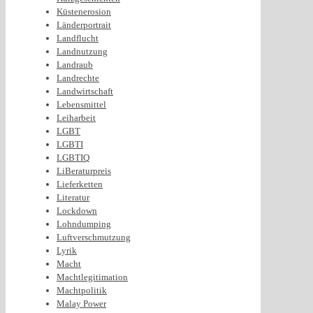
Küstenerosion
Länderportrait
Landflucht
Landnutzung
Landraub
Landrechte
Landwirtschaft
Lebensmittel
Leiharbeit
LGBT
LGBTI
LGBTIQ
LiBeraturpreis
Lieferketten
Literatur
Lockdown
Lohndumping
Luftverschmutzung
Lyrik
Macht
Machtlegitimation
Machtpolitik
Malay Power