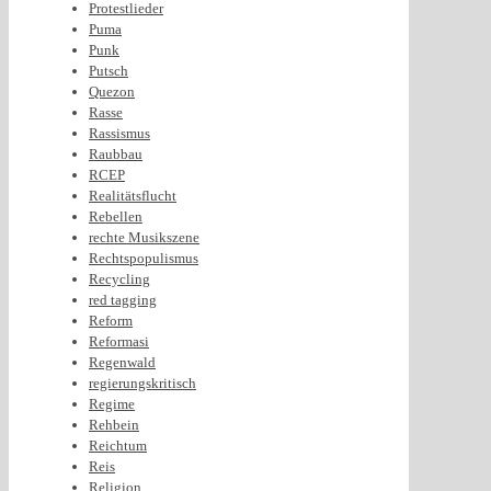
Protestlieder
Puma
Punk
Putsch
Quezon
Rasse
Rassismus
Raubbau
RCEP
Realitätsflucht
Rebellen
rechte Musikszene
Rechtspopulismus
Recycling
red tagging
Reform
Reformasi
Regenwald
regierungskritisch
Regime
Rehbein
Reichtum
Reis
Religion