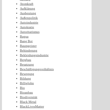
Atomkraft
Aufklärung
Ausbeutung
Außenpolitik
Autoindustrie
Autokratie
Autoritarismus
Bagua
Bang Bot
Baumgeister
Behinderung
Bekleidungsindustrie
Bergbau
Besatzung
Beschäftigungsverhältnis
Bewegung
Bildung
Billiglohn
Bio
Bioanbau
Biodiversität
Black Metal
BlackLivesMatter