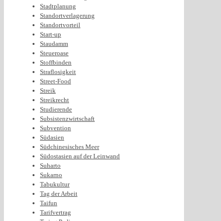
Stadtplanung
Standortverlagerung
Standortvorteil
Start-up
Staudamm
Steueroase
Stoffbinden
Straflosigkeit
Street-Food
Streik
Streikrecht
Studierende
Subsistenzwirtschaft
Subvention
Südasien
Südchinesisches Meer
Südostasien auf der Leinwand
Suharto
Sukarno
Tabukultur
Tag der Arbeit
Taifun
Tarifvertrag