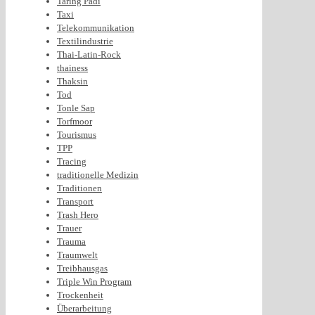
Taring Padi
Taxi
Telekommunikation
Textilindustrie
Thai-Latin-Rock
thainess
Thaksin
Tod
Tonle Sap
Torfmoor
Tourismus
TPP
Tracing
traditionelle Medizin
Traditionen
Transport
Trash Hero
Trauer
Trauma
Traumwelt
Treibhausgas
Triple Win Program
Trockenheit
Überarbeitung