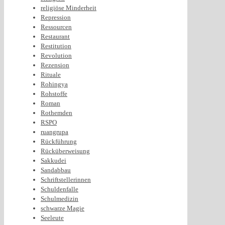
religiöse Minderheit
Repression
Ressourcen
Restaurant
Restitution
Revolution
Rezension
Rituale
Rohingya
Rohstoffe
Roman
Rothemden
RSPO
ruangrupa
Rückführung
Rücküberweisung
Sakkudei
Sandabbau
Schriftstellerinnen
Schuldenfalle
Schulmedizin
schwarze Magie
Seeleute