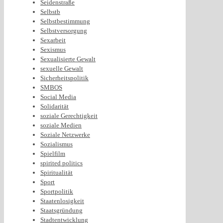
Seidenstraße
Selbstb
Selbstbestimmung
Selbstversorgung
Sexarbeit
Sexismus
Sexualisierte Gewalt
sexuelle Gewalt
Sicherheitspolitik
SMBOS
Social Media
Solidarität
soziale Gerechtigkeit
soziale Medien
Soziale Netzwerke
Sozialismus
Spielfilm
spirited politics
Spiritualität
Sport
Sportpolitik
Staatenlosigkeit
Staatsgründung
Stadtentwicklung