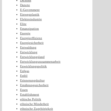
Dschinn
Duterte
E-Government
Einwegplastik
Elektroindustrie
Elite
Emanzipation
Energie
Energieeffizienz
Energiesicherheit
Entwaldung
Entwicklung
Entwicklungsland
Entwicklungszusammenarbeit
Enwicklungspolitik
Erdgas
Erdöl
Erinnerungskultur
Ernährungssicherheit
Essen
Establishment
ethische Politik
ethnische Minderheit
ethnische Zugehörigkeit