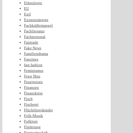
Ethnologie
EU
Exil
Existenzängste
Fachkräftemangel
Fachliteratur
Fachpersonal
Fairtrade
Fake News
Familiendrama
Fanzines
fast fashion
Feminismus
Feng Shui
Feuerwesen
Finanzen
Finanzkrise
Fisch
Fischerei
Flüchtlingskinder
Folk-Musik
Folklore
Förderung
Forstwirtschaft