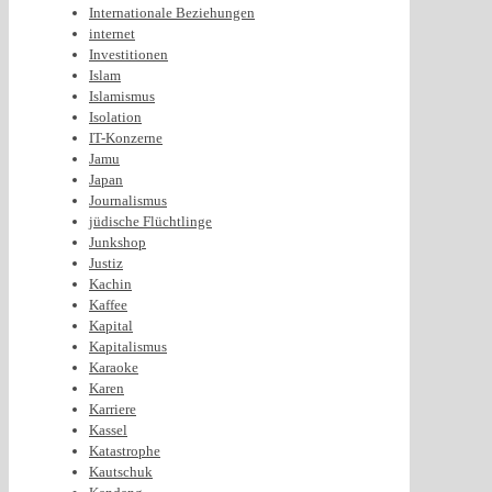
Internationale Beziehungen
internet
Investitionen
Islam
Islamismus
Isolation
IT-Konzerne
Jamu
Japan
Journalismus
jüdische Flüchtlinge
Junkshop
Justiz
Kachin
Kaffee
Kapital
Kapitalismus
Karaoke
Karen
Karriere
Kassel
Katastrophe
Kautschuk