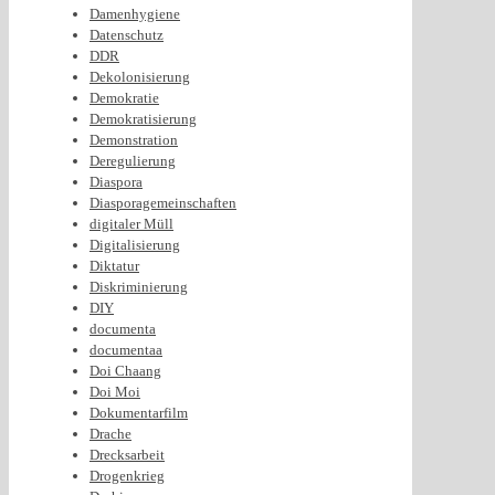
Damenhygiene
Datenschutz
DDR
Dekolonisierung
Demokratie
Demokratisierung
Demonstration
Deregulierung
Diaspora
Diasporagemeinschaften
digitaler Müll
Digitalisierung
Diktatur
Diskriminierung
DIY
documenta
documentaa
Doi Chaang
Doi Moi
Dokumentarfilm
Drache
Drecksarbeit
Drogenkrieg