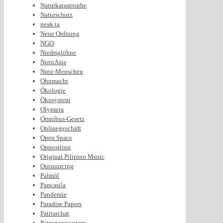
Naturkatastrophe
Naturschutz
neak ta
Neue Ordnung
NGO
Niedriglöhne
NutriAsia
Nutz-Menschen
Ohnmacht
Ökologie
Ökosystem
Olympia
Omnibus-Gesetz
Onlinegeschäft
Open Space
Opposition
Original Pilipino Music
Outsourcing
Palmöl
Pancasila
Pandemie
Paradise Papers
Patriarchat
Patronagesystem