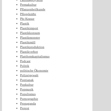
Permakultur
Pflanzenheilkunde
Pflegekräfte
Phi Krasue
Plastik
Plastikimport
Plastikkonsum
Plastikmonster
Plastikmüll
Plastikproduktion
Plastikverbot
Plattformkapitalismus
Podcast
Politik
politische Ökonomie
Polizeigewalt
Pontianak
Popkultur
Popmusik
Populismus
Pornographie
Propaganda
Protest