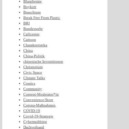
Blasphemie
Boykott
Brauchtum
Break Free From Plastic
BRI
Bundeswehr
Callcenter
Cartoon
Charakteristika
China
China-Politik
chinesische Investitionen
Christentum
Civic Space
Climate Talks
Comics
Community
Content-Moderator*in
Convenience-Store
Corona-Maßnahmen
COVID-19
Covid-19-Strategie
Cybermobbing
Dachverband