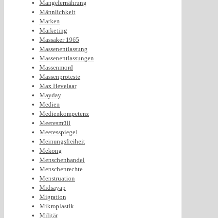
Mangelernährung
Männlichkeit
Marken
Marketing
Massaker 1965
Massenentlassung
Massenentlassungen
Massenmord
Massenproteste
Max Hevelaar
Mayday
Medien
Medienkompetenz
Meeresmüll
Meeresspiegel
Meinungsfreiheit
Mekong
Menschenhandel
Menschenrechte
Menstruation
Midsayap
Migration
Mikroplastik
Militär