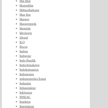
Hip Hop
Horrorfilm
Hühnerhaltung
Hun Sen
Hunger
Hungerstreik
Identität
Ideologie
illegal
ILO
Ilocos
Indien
Indigene
Indo-Pazifik
Indochinakrieg
Indoktrination
Indonesien
indonesisches Essen
Industrie
Infrastruktur
Inklusion
INSEAC
Insekten
Integration