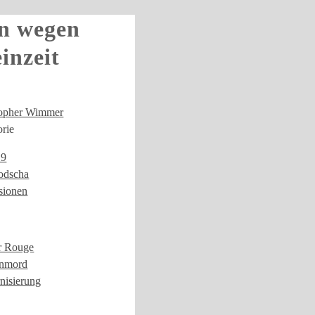
n wegen
einzeit
topher Wimmer
rie
19
dscha
sionen
 Rouge
nmord
nisierung