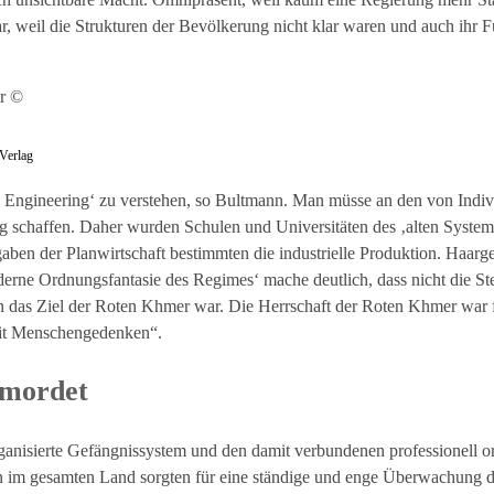
 weil die Strukturen der Bevölkerung nicht klar waren und auch ihr Fü
Verlag
es Engineering‘ zu verstehen, so Bultmann. Man müsse an den von Indi
g schaffen. Daher wurden Schulen und Universitäten des ‚alten Systems
en der Planwirtschaft bestimmten die industrielle Produktion. Haarge
derne Ordnungsfantasie des Regimes‘ mache deutlich, dass nicht die Ste
tion das Ziel der Roten Khmer war. Die Herrschaft der Roten Khmer war
seit Menschengedenken“.
rmordet
rganisierte Gefängnissystem und den damit verbundenen professionell o
 im gesamten Land sorgten für eine ständige und enge Überwachung d