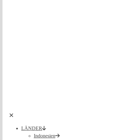
✕
LÄNDER
Indonesien