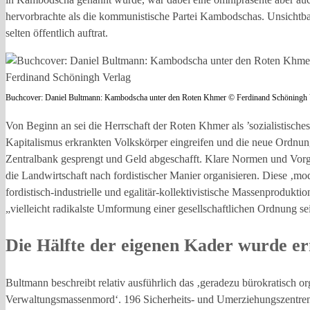
hervorbrachte als die kommunistische Partei Kambodschas. Unsichtbar,
selten öffentlich auftrat.
Buchcover: Daniel Bultmann: Kambodscha unter den Roten Khmer © Ferdinand Schöningh 
Von Beginn an sei die Herrschaft der Roten Khmer als ’sozialistisch
Kapitalismus erkrankten Volkskörper eingreifen und die neue Ordnun
Zentralbank gesprengt und Geld abgeschafft. Klare Normen und Vorgab
die Landwirtschaft nach fordistischer Manier organisieren. Diese ‚mo
fordistisch-industrielle und egalitär-kollektivistische Massenproduk
„vielleicht radikalste Umformung einer gesellschaftlichen Ordnung 
Die Hälfte der eigenen Kader wurde e
Bultmann beschreibt relativ ausführlich das ‚geradezu bürokratisch o
Verwaltungsmassenmord‘. 196 Sicherheits- und Umerziehungszentren