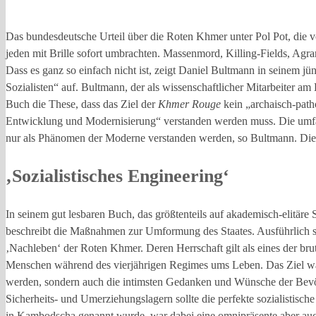
Das bundesdeutsche Urteil über die Roten Khmer unter Pol Pot, die vo
jeden mit Brille sofort umbrachten. Massenmord, Killing-Fields, Agra
Dass es ganz so einfach nicht ist, zeigt Daniel Bultmann in seinem
Sozialisten“ auf. Bultmann, der als wissenschaftlicher Mitarbeiter am 
Buch die These, dass das Ziel der
Khmer Rouge
kein „archaisch-path
Entwicklung und Modernisierung“ verstanden werden muss. Die umfä
nur als Phänomen der Moderne verstanden werden, so Bultmann. Die
‚Sozialistisches Engineering‘
In seinem gut lesbaren Buch, das größtenteils auf akademisch-elitär
beschreibt die Maßnahmen zur Umformung des Staates. Ausführlich ste
‚Nachleben‘ der Roten Khmer. Deren Herrschaft gilt als eines der br
Menschen während des vierjährigen Regimes ums Leben. Das Ziel war e
werden, sondern auch die intimsten Gedanken und Wünsche der Bevölk
Sicherheits- und Umerziehungslagern sollte die perfekte sozialistische
in Kambodscha genannt wurde, war dabei eine omnipräsente aber auc