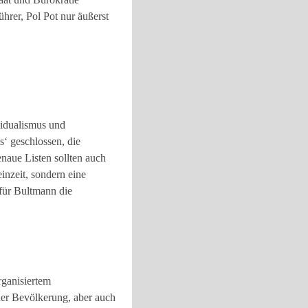
hrer, Pol Pot nur äußerst
vidualismus und
‘ geschlossen, die
naue Listen sollten auch
inzeit, sondern eine
 für Bultmann die
rganisiertem
er Bevölkerung, aber auch