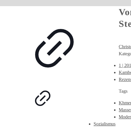
Vo
St
Chris
Katego
1 | 20
Kambo
Rezen
Tags
Khmer
Masse
Moder
Sozialismus