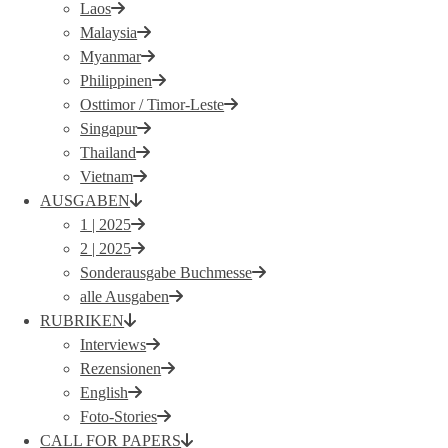
Laos
Malaysia
Myanmar
Philippinen
Osttimor / Timor-Leste
Singapur
Thailand
Vietnam
AUSGABEN
1 | 2025
2 | 2025
Sonderausgabe Buchmesse
alle Ausgaben
RUBRIKEN
Interviews
Rezensionen
English
Foto-Stories
CALL FOR PAPERS