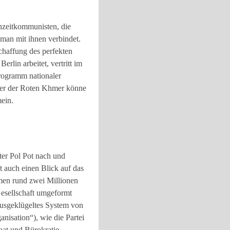
inzeitkommunisten, die
 man mit ihnen verbindet.
chaffung des perfekten
rlin arbeitet, vertritt im
rogramm nationaler
der der Roten Khmer könne
ein.
ter Pol Pot nach und
t auch einen Blick auf das
amen rund zwei Millionen
Gesellschaft umgeformt
ausgeklügeltes System von
anisation“), wie die Partei
aat und Bürokratie