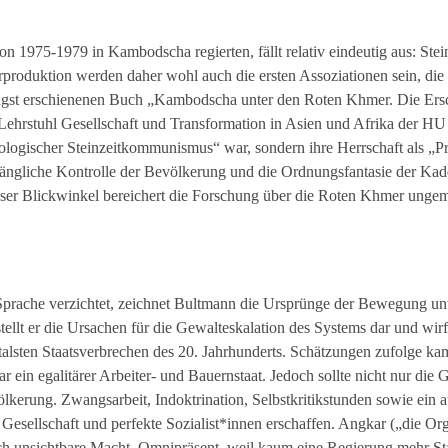
n 1975-1979 in Kambodscha regierten, fällt relativ eindeutig aus: Ste
rproduktion werden daher wohl auch die ersten Assoziationen sein, die
 jüngst erschienenen Buch „Kambodscha unter den Roten Khmer. Die Ers
Lehrstuhl Gesellschaft und Transformation in Asien und Afrika der HU Be
ologischer Steinzeitkommunismus“ war, sondern ihre Herrschaft als „P
ngliche Kontrolle der Bevölkerung und die Ordnungsfantasie der Ka
ser Blickwinkel bereichert die Forschung über die Roten Khmer ungem
e Sprache verzichtet, zeichnet Bultmann die Ursprünge der Bewegung un
llt er die Ursachen für die Gewalteskalation des Systems dar und wirf
utalsten Staatsverbrechen des 20. Jahrhunderts. Schätzungen zufolge k
in egalitärer Arbeiter- und Bauernstaat. Jedoch sollte nicht nur die 
erung. Zwangsarbeit, Indoktrination, Selbstkritikstunden sowie ein 
 Gesellschaft und perfekte Sozialist*innen erschaffen. Angkar („die Org
h unsichtbare Macht. Omnipräsent, weil kaum eine Regierung mehr St