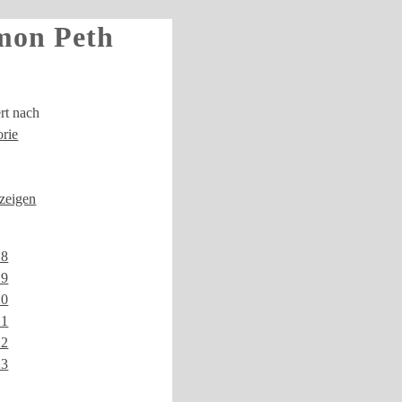
mon Peth
ert nach
rie
nzeigen
18
19
20
21
22
23