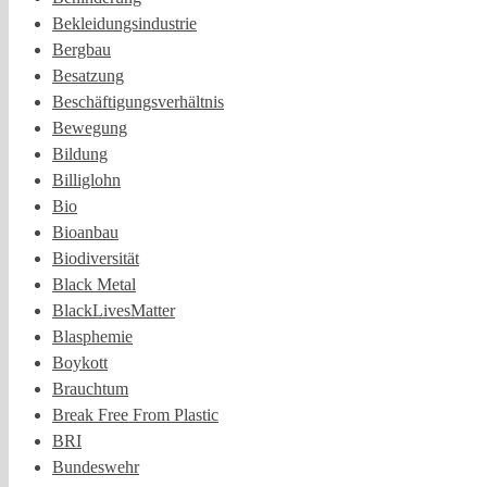
Bekleidungsindustrie
Bergbau
Besatzung
Beschäftigungsverhältnis
Bewegung
Bildung
Billiglohn
Bio
Bioanbau
Biodiversität
Black Metal
BlackLivesMatter
Blasphemie
Boykott
Brauchtum
Break Free From Plastic
BRI
Bundeswehr