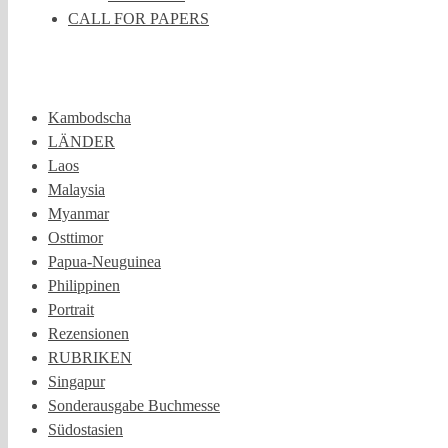
CALL FOR PAPERS
Kambodscha
LÄNDER
Laos
Malaysia
Myanmar
Osttimor
Papua-Neuguinea
Philippinen
Portrait
Rezensionen
RUBRIKEN
Singapur
Sonderausgabe Buchmesse
Südostasien