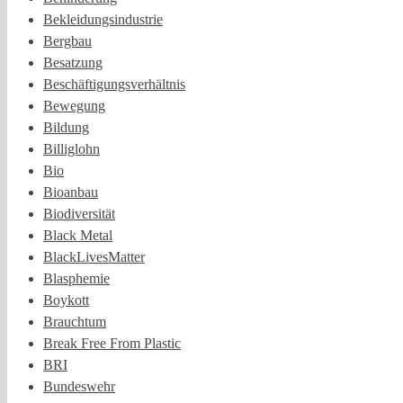
Bekleidungsindustrie
Bergbau
Besatzung
Beschäftigungsverhältnis
Bewegung
Bildung
Billiglohn
Bio
Bioanbau
Biodiversität
Black Metal
BlackLivesMatter
Blasphemie
Boykott
Brauchtum
Break Free From Plastic
BRI
Bundeswehr