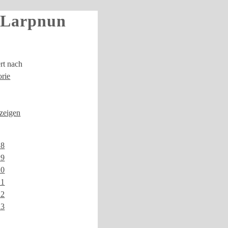
 Larpnun
ert nach
rie
nzeigen
18
19
20
21
22
23