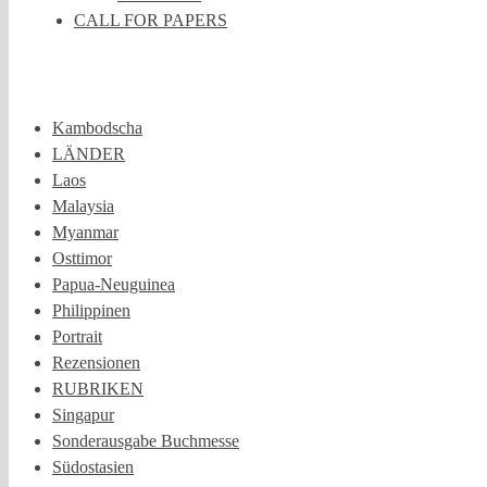
CALL FOR PAPERS
Kambodscha
LÄNDER
Laos
Malaysia
Myanmar
Osttimor
Papua-Neuguinea
Philippinen
Portrait
Rezensionen
RUBRIKEN
Singapur
Sonderausgabe Buchmesse
Südostasien