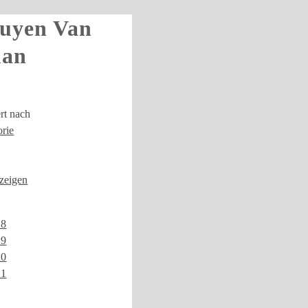
uyen Van
an
ert nach
rie
nzeigen
18
19
20
21