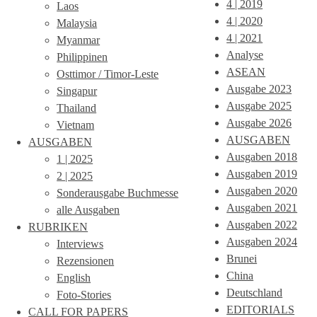
4 | 2019
Laos
4 | 2020
Malaysia
4 | 2021
Myanmar
Analyse
Philippinen
ASEAN
Osttimor / Timor-Leste
Ausgabe 2023
Singapur
Ausgabe 2025
Thailand
Ausgabe 2026
Vietnam
AUSGABEN
AUSGABEN
Ausgaben 2018
1 | 2025
Ausgaben 2019
2 | 2025
Ausgaben 2020
Sonderausgabe Buchmesse
Ausgaben 2021
alle Ausgaben
Ausgaben 2022
RUBRIKEN
Ausgaben 2024
Interviews
Brunei
Rezensionen
China
English
Deutschland
Foto-Stories
EDITORIALS
CALL FOR PAPERS