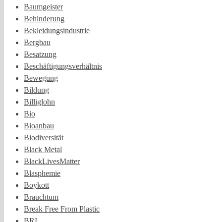
Baumgeister
Behinderung
Bekleidungsindustrie
Bergbau
Besatzung
Beschäftigungsverhältnis
Bewegung
Bildung
Billiglohn
Bio
Bioanbau
Biodiversität
Black Metal
BlackLivesMatter
Blasphemie
Boykott
Brauchtum
Break Free From Plastic
BRI