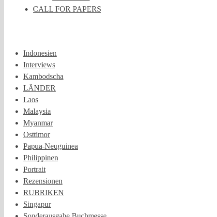
CALL FOR PAPERS
Indonesien
Interviews
Kambodscha
LÄNDER
Laos
Malaysia
Myanmar
Osttimor
Papua-Neuguinea
Philippinen
Portrait
Rezensionen
RUBRIKEN
Singapur
Sonderausgabe Buchmesse