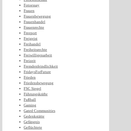
Fotoessay
Frauen
Frauenbewegung
Frauenhandel
Frauenrechte
Freeport
Freigeist
Freihandel
Freiheitsrechte
Freiwilligenarbeit
Freizeit
Fremdenfeindlichkeit
FridaysForFuture
Frieden
Friedensbewegung
FSC Siegel
Führungskräfte
Fußball
Gaming
Gated Communities
Gedenkstätte
Gefängnis
Geflüchtete