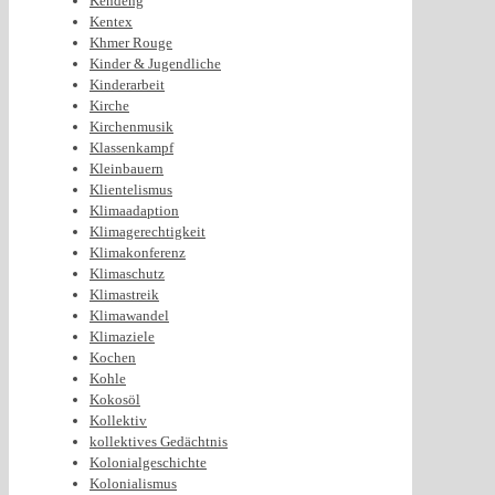
Kendeng
Kentex
Khmer Rouge
Kinder & Jugendliche
Kinderarbeit
Kirche
Kirchenmusik
Klassenkampf
Kleinbauern
Klientelismus
Klimaadaption
Klimagerechtigkeit
Klimakonferenz
Klimaschutz
Klimastreik
Klimawandel
Klimaziele
Kochen
Kohle
Kokosöl
Kollektiv
kollektives Gedächtnis
Kolonialgeschichte
Kolonialismus