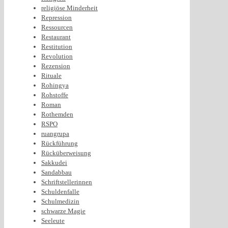
religiöse Minderheit
Repression
Ressourcen
Restaurant
Restitution
Revolution
Rezension
Rituale
Rohingya
Rohstoffe
Roman
Rothemden
RSPO
ruangrupa
Rückführung
Rücküberweisung
Sakkudei
Sandabbau
Schriftstellerinnen
Schuldenfalle
Schulmedizin
schwarze Magie
Seeleute