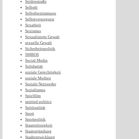
Seidenstraße
Selbstb
Selbstbestimmung
Selbstversorgung
Sexarbeit
Sexismus
Sexualisierte Gewalt
sexuelle Gewalt
Sicherheitspolitik
SMBOS
Social Media
Solidarität
soziale Gerechtigkeit
soziale Medien
Soziale Netzwerke
Sozialismus
Spielfilm
spirited politics
Spiritualität
Sport
Sportpolitik
Staatenlosigkeit
Staatsgründung
Stadtentwicklung