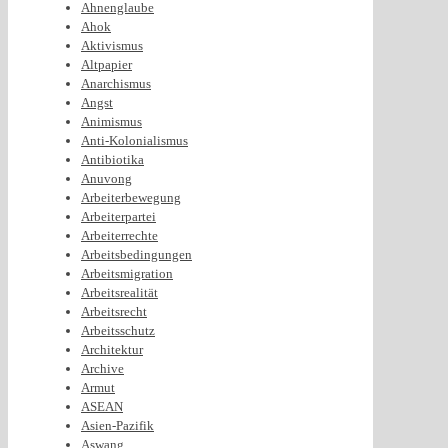
Ahnenglaube
Ahok
Aktivismus
Altpapier
Anarchismus
Angst
Animismus
Anti-Kolonialismus
Antibiotika
Anuvong
Arbeiterbewegung
Arbeiterpartei
Arbeiterrechte
Arbeitsbedingungen
Arbeitsmigration
Arbeitsrealität
Arbeitsrecht
Arbeitsschutz
Architektur
Archive
Armut
ASEAN
Asien-Pazifik
Aswang