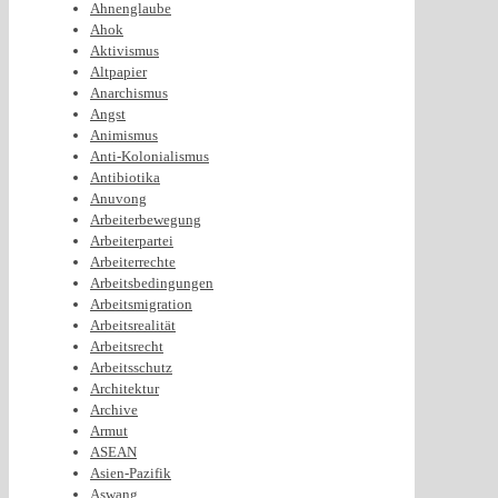
Ahnenglaube
Ahok
Aktivismus
Altpapier
Anarchismus
Angst
Animismus
Anti-Kolonialismus
Antibiotika
Anuvong
Arbeiterbewegung
Arbeiterpartei
Arbeiterrechte
Arbeitsbedingungen
Arbeitsmigration
Arbeitsrealität
Arbeitsrecht
Arbeitsschutz
Architektur
Archive
Armut
ASEAN
Asien-Pazifik
Aswang