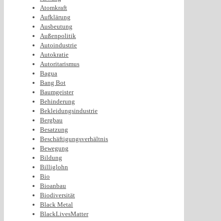
Atomkraft
Aufklärung
Ausbeutung
Außenpolitik
Autoindustrie
Autokratie
Autoritarismus
Bagua
Bang Bot
Baumgeister
Behinderung
Bekleidungsindustrie
Bergbau
Besatzung
Beschäftigungsverhältnis
Bewegung
Bildung
Billiglohn
Bio
Bioanbau
Biodiversität
Black Metal
BlackLivesMatter