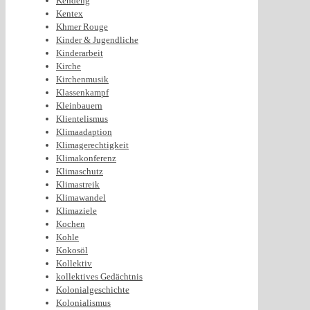
Kendeng
Kentex
Khmer Rouge
Kinder & Jugendliche
Kinderarbeit
Kirche
Kirchenmusik
Klassenkampf
Kleinbauern
Klientelismus
Klimaadaption
Klimagerechtigkeit
Klimakonferenz
Klimaschutz
Klimastreik
Klimawandel
Klimaziele
Kochen
Kohle
Kokosöl
Kollektiv
kollektives Gedächtnis
Kolonialgeschichte
Kolonialismus