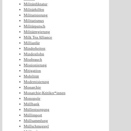
Militärdiktatur
Militärhilfen
Militarisierung
Militarismus
Militärputsch
Militärregierung
Milk Tea Alliance
Milliardär
Minderheiten
Mindestlohn
Missbrauch
Missionierung
Mitigation
Mobilität
Modernisierung
Monarchie
Monarchie-Kritiker*innen
Monopole
Müllbank
Müllentsorgung
Müllimport
Müllsammlung
Müllschmuggel