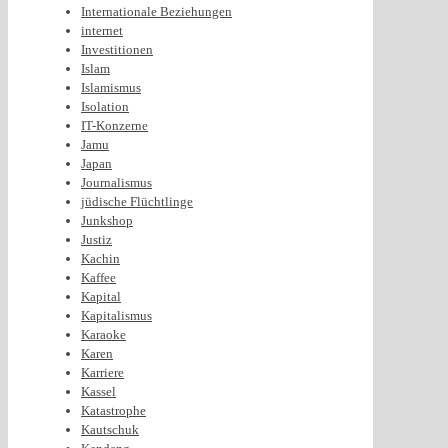
Internationale Beziehungen
internet
Investitionen
Islam
Islamismus
Isolation
IT-Konzerne
Jamu
Japan
Journalismus
jüdische Flüchtlinge
Junkshop
Justiz
Kachin
Kaffee
Kapital
Kapitalismus
Karaoke
Karen
Karriere
Kassel
Katastrophe
Kautschuk