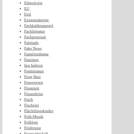
Ethnologie
EU
Exil
Existenzängste
Fachkräftemangel
Fachliteratur
Fachpersonal
Fairtrade
Fake News
Familiendrama
Fanzines
fast fashion
Feminismus
Feng Shui
Feuerwesen
Finanzen
Finanzkrise
Fisch
Fischerei
Flüchtlingskinder
Folk-Musik
Folklore
Förderung
Forstwirtschaft