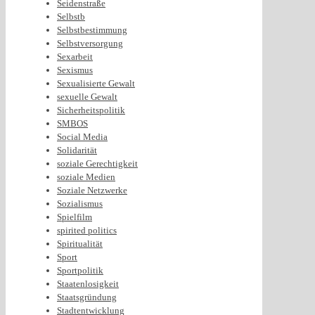
Seidenstraße
Selbstb
Selbstbestimmung
Selbstversorgung
Sexarbeit
Sexismus
Sexualisierte Gewalt
sexuelle Gewalt
Sicherheitspolitik
SMBOS
Social Media
Solidarität
soziale Gerechtigkeit
soziale Medien
Soziale Netzwerke
Sozialismus
Spielfilm
spirited politics
Spiritualität
Sport
Sportpolitik
Staatenlosigkeit
Staatsgründung
Stadtentwicklung