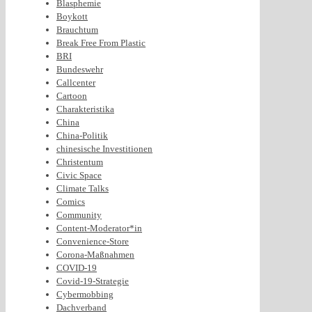
Blasphemie
Boykott
Brauchtum
Break Free From Plastic
BRI
Bundeswehr
Callcenter
Cartoon
Charakteristika
China
China-Politik
chinesische Investitionen
Christentum
Civic Space
Climate Talks
Comics
Community
Content-Moderator*in
Convenience-Store
Corona-Maßnahmen
COVID-19
Covid-19-Strategie
Cybermobbing
Dachverband