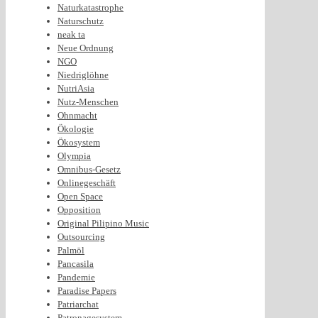
Naturkatastrophe
Naturschutz
neak ta
Neue Ordnung
NGO
Niedriglöhne
NutriAsia
Nutz-Menschen
Ohnmacht
Ökologie
Ökosystem
Olympia
Omnibus-Gesetz
Onlinegeschäft
Open Space
Opposition
Original Pilipino Music
Outsourcing
Palmöl
Pancasila
Pandemie
Paradise Papers
Patriarchat
Patronagesystem