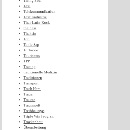
Taring Padi
Taxi
Telekommunikation
Textilindustrie
Thai-Latin-Rock
thainess
Thaksin
Tod
Tonle Sap
Torfmoor
Tourismus
TPP
Tracing
traditionelle Medizin
Traditionen
Transport
Trash Hero
Trauer
Trauma
Traumwelt
Treibhausgas
Triple Win Program
Trockenheit
Überarbeitung