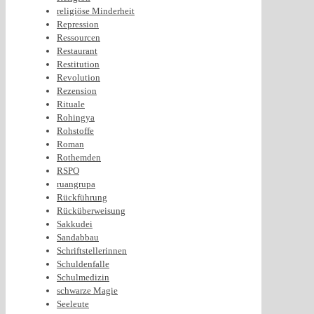
religiöse Minderheit
Repression
Ressourcen
Restaurant
Restitution
Revolution
Rezension
Rituale
Rohingya
Rohstoffe
Roman
Rothemden
RSPO
ruangrupa
Rückführung
Rücküberweisung
Sakkudei
Sandabbau
Schriftstellerinnen
Schuldenfalle
Schulmedizin
schwarze Magie
Seeleute