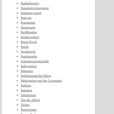
Stadtplanung
Standortverlagerung
Standortvorteil
Start-up
Staudamm
Steueroase
Stoffbinden
Straflosigkeit
Street-Food
Streik
Streikrecht
Studierende
Subsistenzwirtschaft
Subvention
Südasien
Südchinesisches Meer
Südostasien auf der Leinwand
Suharto
Sukarno
Tabukultur
Tag der Arbeit
Taifun
Tarifvertrag