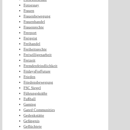
Fotoessay
Frauen
Frauenbewegung
Frauenhandel
Frauenrechte
Freeport
Freigeist
Freihandel
Freiheitsrechte
Freiwilligenarbeit
Freizeit
Fremdenfeindlichkeit
FridaysForFuture
Frieden
Friedensbewegung
FSC Siegel
Führungskräfte
Fußball
Gaming
Gated Communities
Gedenkstätte
Gefängnis
Geflüchtete