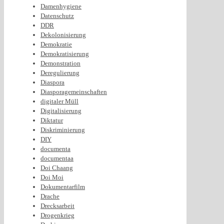
Damenhygiene
Datenschutz
DDR
Dekolonisierung
Demokratie
Demokratisierung
Demonstration
Deregulierung
Diaspora
Diasporagemeinschaften
digitaler Müll
Digitalisierung
Diktatur
Diskriminierung
DIY
documenta
documentaa
Doi Chaang
Doi Moi
Dokumentarfilm
Drache
Drecksarbeit
Drogenkrieg