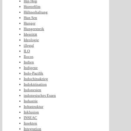
Hip Hop
Horrorfilm
Hühnerhaltung
Hun Sen
Hunger
Hungerstreik
Identität
Ideologie
illegal
ILO
Ilocos
Indien
Indigene
Indo-Pazifik
Indochinakrieg
Indoktrination
Indonesien
indonesisches Essen
Industrie
Infrastruktur
Inklusion
INSEAC
Insekten
Integration