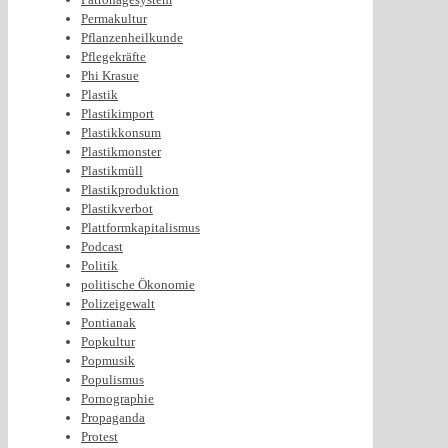
Permakultur
Pflanzenheilkunde
Pflegekräfte
Phi Krasue
Plastik
Plastikimport
Plastikkonsum
Plastikmonster
Plastikmüll
Plastikproduktion
Plastikverbot
Plattformkapitalismus
Podcast
Politik
politische Ökonomie
Polizeigewalt
Pontianak
Popkultur
Popmusik
Populismus
Pornographie
Propaganda
Protest