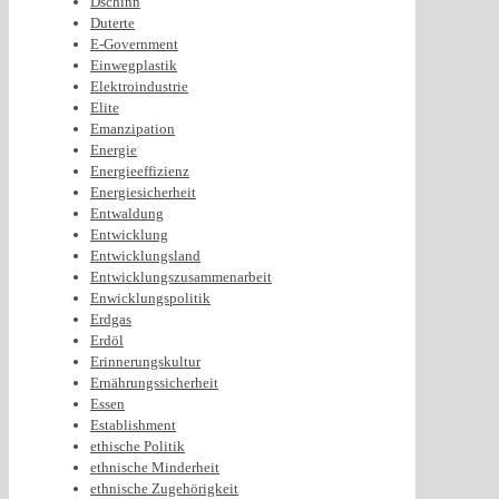
Dschinn
Duterte
E-Government
Einwegplastik
Elektroindustrie
Elite
Emanzipation
Energie
Energieeffizienz
Energiesicherheit
Entwaldung
Entwicklung
Entwicklungsland
Entwicklungszusammenarbeit
Enwicklungspolitik
Erdgas
Erdöl
Erinnerungskultur
Ernährungssicherheit
Essen
Establishment
ethische Politik
ethnische Minderheit
ethnische Zugehörigkeit