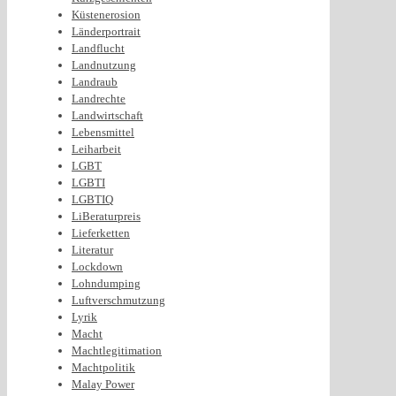
Küstenerosion
Länderportrait
Landflucht
Landnutzung
Landraub
Landrechte
Landwirtschaft
Lebensmittel
Leiharbeit
LGBT
LGBTI
LGBTIQ
LiBeraturpreis
Lieferketten
Literatur
Lockdown
Lohndumping
Luftverschmutzung
Lyrik
Macht
Machtlegitimation
Machtpolitik
Malay Power