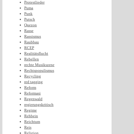
Protestlieder
Puma
Punk
Putsch
Quezon
Rasse
Rassismus
Raubbau
RCEP
Realitätsflucht
Rebellen
rechte Musikszene
Rechtspopulismus
Recycling
red tagging
Reform
Reformasi
Regenwald
regierungskritisch
Regime
Rehbein
Reichtum
Reis
Religion