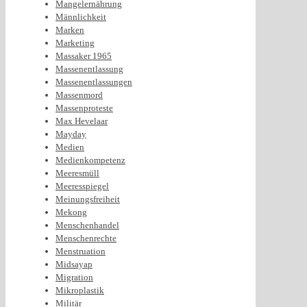
Mangelernährung
Männlichkeit
Marken
Marketing
Massaker 1965
Massenentlassung
Massenentlassungen
Massenmord
Massenproteste
Max Hevelaar
Mayday
Medien
Medienkompetenz
Meeresmüll
Meeresspiegel
Meinungsfreiheit
Mekong
Menschenhandel
Menschenrechte
Menstruation
Midsayap
Migration
Mikroplastik
Militär