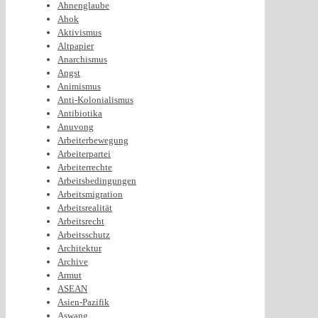
Ahnenglaube
Ahok
Aktivismus
Altpapier
Anarchismus
Angst
Animismus
Anti-Kolonialismus
Antibiotika
Anuvong
Arbeiterbewegung
Arbeiterpartei
Arbeiterrechte
Arbeitsbedingungen
Arbeitsmigration
Arbeitsrealität
Arbeitsrecht
Arbeitsschutz
Architektur
Archive
Armut
ASEAN
Asien-Pazifik
Aswang