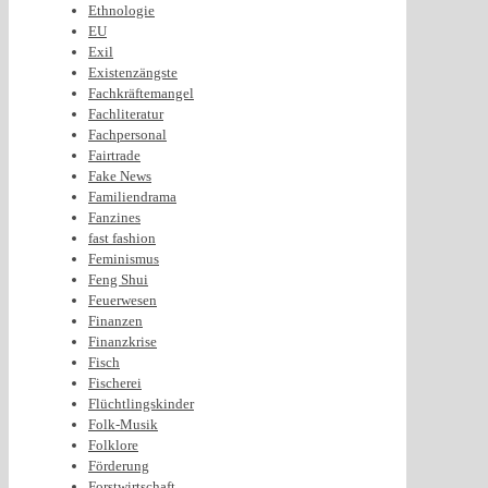
Ethnologie
EU
Exil
Existenzängste
Fachkräftemangel
Fachliteratur
Fachpersonal
Fairtrade
Fake News
Familiendrama
Fanzines
fast fashion
Feminismus
Feng Shui
Feuerwesen
Finanzen
Finanzkrise
Fisch
Fischerei
Flüchtlingskinder
Folk-Musik
Folklore
Förderung
Forstwirtschaft