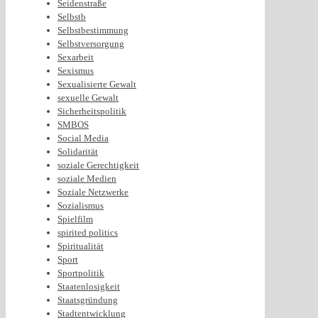
Seidenstraße
Selbstb
Selbstbestimmung
Selbstversorgung
Sexarbeit
Sexismus
Sexualisierte Gewalt
sexuelle Gewalt
Sicherheitspolitik
SMBOS
Social Media
Solidarität
soziale Gerechtigkeit
soziale Medien
Soziale Netzwerke
Sozialismus
Spielfilm
spirited politics
Spiritualität
Sport
Sportpolitik
Staatenlosigkeit
Staatsgründung
Stadtentwicklung