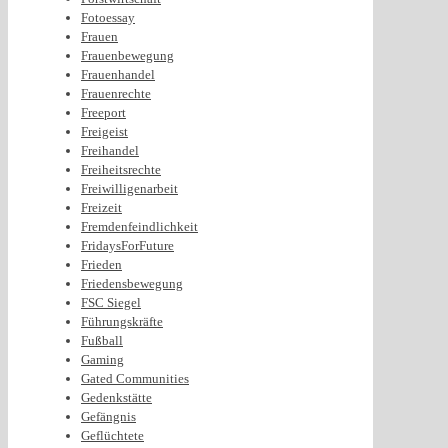
Fotoessay
Frauen
Frauenbewegung
Frauenhandel
Frauenrechte
Freeport
Freigeist
Freihandel
Freiheitsrechte
Freiwilligenarbeit
Freizeit
Fremdenfeindlichkeit
FridaysForFuture
Frieden
Friedensbewegung
FSC Siegel
Führungskräfte
Fußball
Gaming
Gated Communities
Gedenkstätte
Gefängnis
Geflüchtete