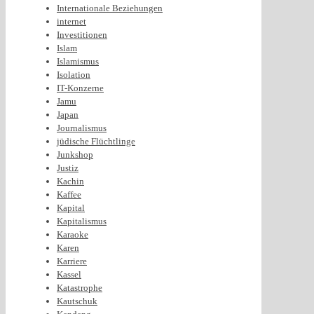
Internationale Beziehungen
internet
Investitionen
Islam
Islamismus
Isolation
IT-Konzerne
Jamu
Japan
Journalismus
jüdische Flüchtlinge
Junkshop
Justiz
Kachin
Kaffee
Kapital
Kapitalismus
Karaoke
Karen
Karriere
Kassel
Katastrophe
Kautschuk