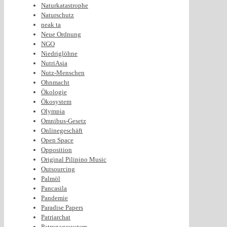
Naturkatastrophe
Naturschutz
neak ta
Neue Ordnung
NGO
Niedriglöhne
NutriAsia
Nutz-Menschen
Ohnmacht
Ökologie
Ökosystem
Olympia
Omnibus-Gesetz
Onlinegeschäft
Open Space
Opposition
Original Pilipino Music
Outsourcing
Palmöl
Pancasila
Pandemie
Paradise Papers
Patriarchat
Patronagesystem