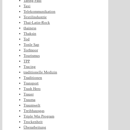
Taring Padi
Taxi
Telekommunikation
Textilindustrie
Thai-Latin-Rock
thainess
Thaksin
Tod
Tonle Sap
Torfmoor
Tourismus
TPP
Tracing
traditionelle Medizin
Traditionen
Transport
Trash Hero
Trauer
Trauma
Traumwelt
Treibhausgas
Triple Win Program
Trockenheit
Überarbeitung