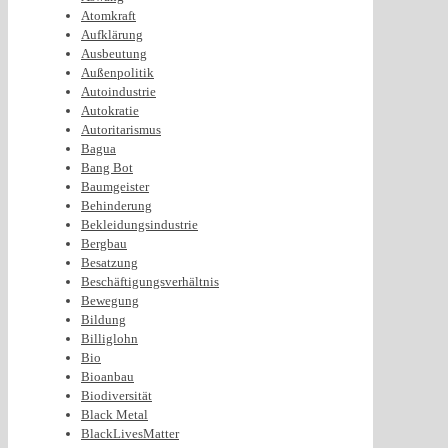
Atomkraft
Aufklärung
Ausbeutung
Außenpolitik
Autoindustrie
Autokratie
Autoritarismus
Bagua
Bang Bot
Baumgeister
Behinderung
Bekleidungsindustrie
Bergbau
Besatzung
Beschäftigungsverhältnis
Bewegung
Bildung
Billiglohn
Bio
Bioanbau
Biodiversität
Black Metal
BlackLivesMatter