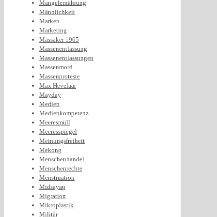
Mangelernährung
Männlichkeit
Marken
Marketing
Massaker 1965
Massenentlassung
Massenentlassungen
Massenmord
Massenproteste
Max Hevelaar
Mayday
Medien
Medienkompetenz
Meeresmüll
Meeresspiegel
Meinungsfreiheit
Mekong
Menschenhandel
Menschenrechte
Menstruation
Midsayap
Migration
Mikroplastik
Militär