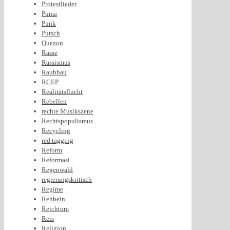
Protestlieder
Puma
Punk
Putsch
Quezon
Rasse
Rassismus
Raubbau
RCEP
Realitätsflucht
Rebellen
rechte Musikszene
Rechtspopulismus
Recycling
red tagging
Reform
Reformasi
Regenwald
regierungskritisch
Regime
Rehbein
Reichtum
Reis
Religion