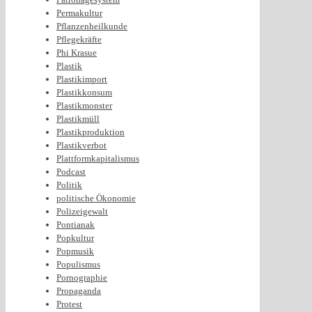
Permakultur
Pflanzenheilkunde
Pflegekräfte
Phi Krasue
Plastik
Plastikimport
Plastikkonsum
Plastikmonster
Plastikmüll
Plastikproduktion
Plastikverbot
Plattformkapitalismus
Podcast
Politik
politische Ökonomie
Polizeigewalt
Pontianak
Popkultur
Popmusik
Populismus
Pornographie
Propaganda
Protest