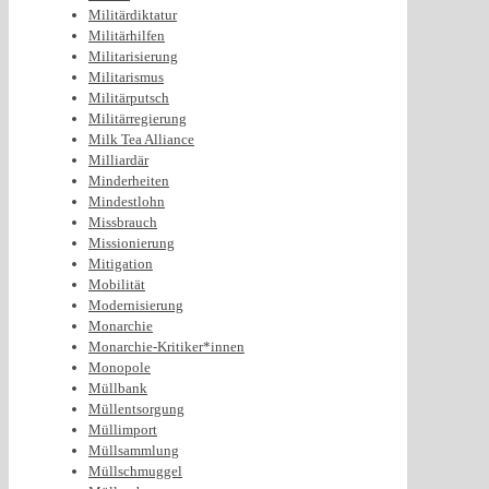
Militärdiktatur
Militärhilfen
Militarisierung
Militarismus
Militärputsch
Militärregierung
Milk Tea Alliance
Milliardär
Minderheiten
Mindestlohn
Missbrauch
Missionierung
Mitigation
Mobilität
Modernisierung
Monarchie
Monarchie-Kritiker*innen
Monopole
Müllbank
Müllentsorgung
Müllimport
Müllsammlung
Müllschmuggel