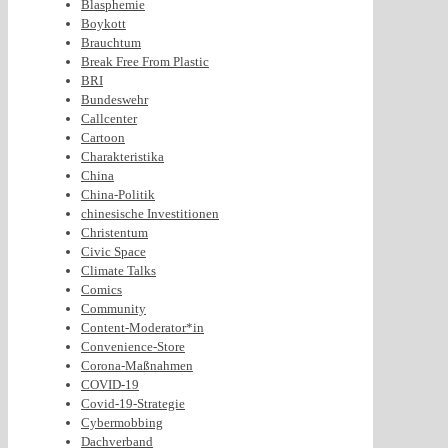
Blasphemie
Boykott
Brauchtum
Break Free From Plastic
BRI
Bundeswehr
Callcenter
Cartoon
Charakteristika
China
China-Politik
chinesische Investitionen
Christentum
Civic Space
Climate Talks
Comics
Community
Content-Moderator*in
Convenience-Store
Corona-Maßnahmen
COVID-19
Covid-19-Strategie
Cybermobbing
Dachverband