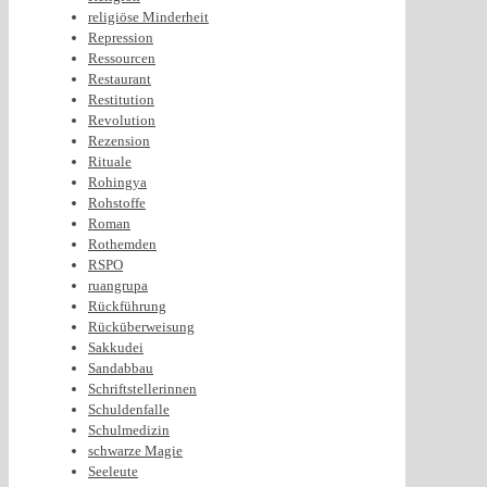
religiöse Minderheit
Repression
Ressourcen
Restaurant
Restitution
Revolution
Rezension
Rituale
Rohingya
Rohstoffe
Roman
Rothemden
RSPO
ruangrupa
Rückführung
Rücküberweisung
Sakkudei
Sandabbau
Schriftstellerinnen
Schuldenfalle
Schulmedizin
schwarze Magie
Seeleute