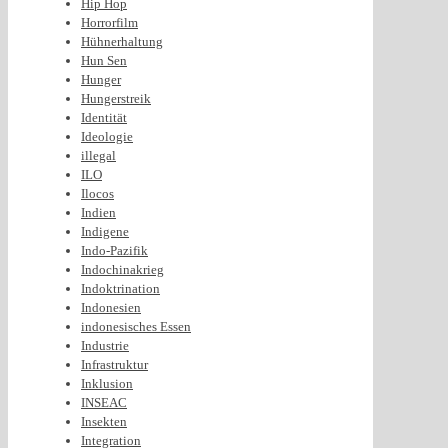
Hip Hop
Horrorfilm
Hühnerhaltung
Hun Sen
Hunger
Hungerstreik
Identität
Ideologie
illegal
ILO
Ilocos
Indien
Indigene
Indo-Pazifik
Indochinakrieg
Indoktrination
Indonesien
indonesisches Essen
Industrie
Infrastruktur
Inklusion
INSEAC
Insekten
Integration