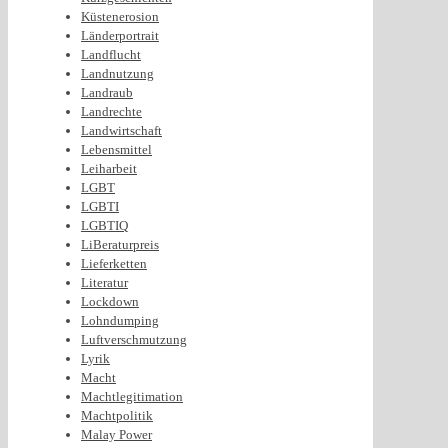
Küstenerosion
Länderportrait
Landflucht
Landnutzung
Landraub
Landrechte
Landwirtschaft
Lebensmittel
Leiharbeit
LGBT
LGBTI
LGBTIQ
LiBeraturpreis
Lieferketten
Literatur
Lockdown
Lohndumping
Luftverschmutzung
Lyrik
Macht
Machtlegitimation
Machtpolitik
Malay Power