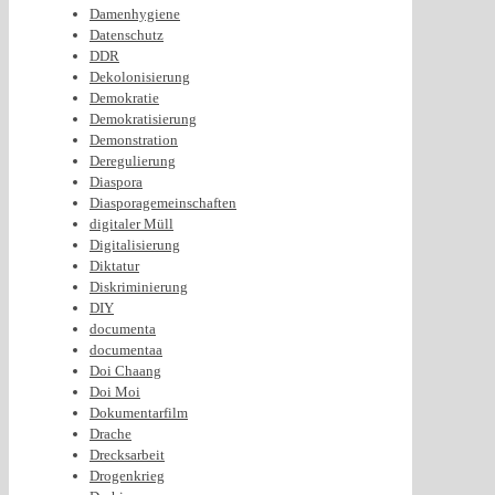
Damenhygiene
Datenschutz
DDR
Dekolonisierung
Demokratie
Demokratisierung
Demonstration
Deregulierung
Diaspora
Diasporagemeinschaften
digitaler Müll
Digitalisierung
Diktatur
Diskriminierung
DIY
documenta
documentaa
Doi Chaang
Doi Moi
Dokumentarfilm
Drache
Drecksarbeit
Drogenkrieg