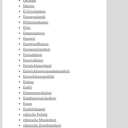
Dschinn
Duterte
E-Government
Einwegplastik
Elektroindustrie
Elite
Emanzipation
Energie
Energieeffizienz
Energiesicherheit
Entwaldung
Entwicklung
Entwicklungsland
Entwicklungszusammenarbeit
Enwicklungspolitik
Erdgas
Erdöl
Erinnerungskultur
Ernährungssicherheit
Essen
Establishment
ethische Politik
ethnische Minderheit
ethnische Zugehörigkeit