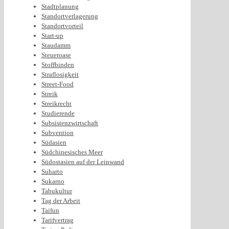
Stadtplanung
Standortverlagerung
Standortvorteil
Start-up
Staudamm
Steueroase
Stoffbinden
Straflosigkeit
Street-Food
Streik
Streikrecht
Studierende
Subsistenzwirtschaft
Subvention
Südasien
Südchinesisches Meer
Südostasien auf der Leinwand
Suharto
Sukarno
Tabukultur
Tag der Arbeit
Taifun
Tarifvertrag