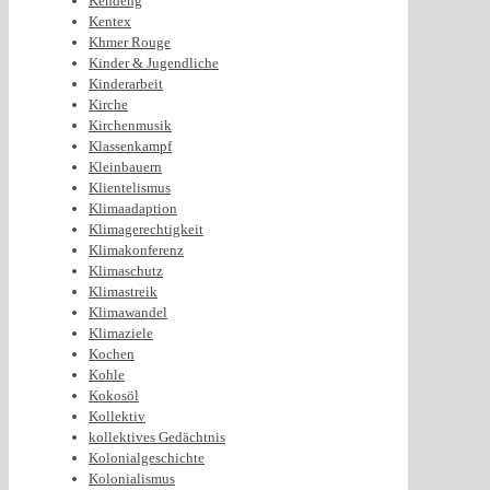
Kendeng
Kentex
Khmer Rouge
Kinder & Jugendliche
Kinderarbeit
Kirche
Kirchenmusik
Klassenkampf
Kleinbauern
Klientelismus
Klimaadaption
Klimagerechtigkeit
Klimakonferenz
Klimaschutz
Klimastreik
Klimawandel
Klimaziele
Kochen
Kohle
Kokosöl
Kollektiv
kollektives Gedächtnis
Kolonialgeschichte
Kolonialismus