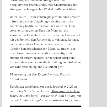
notwendig, die Offenheit ermöglichen und
beispielsweise Paaren strukturelle Unterstützung für
eine geschlechtergerechte Work-Life-Balance bieten.
Unter Frauen – insbesondere jüngere aus einer urbanen,
mittelständischen Umgebung – ist eine deutliche
Ablehnung traditioneller Praktiken zu beobachten,
etwa von arrangierten Ehen mit Männern, die
konservative Geschlechterrollen vertreten. Doch selbst
mit der Freiheit, den Partner selbst wählen zu können,
haben viele dieser Frauen Schwierigkeiten, den
‚idealen kambodschanischen Mann‘ zu finden, der
ihren Erwartungen an eine gleichberechtigte oder
zumindest ausgewogenere Partnerschaft entspricht,
insbesondere wenn es um die Aufteilung von Aufgaben
wie Kindererziehung und Hausarbeit geht.
Übersetzung aus dem Englischen von: Viktoria
Szostakowski
Der
Artikel
erschien zuerst am 8. September 2025 in
englischer Sprache im Dossier
„Masculinities in Asia:
What About the Boys?“
der Heinrich-Böll-Stiftung, mit
der wir für diese Ausgabe der südostasien kooperieren.