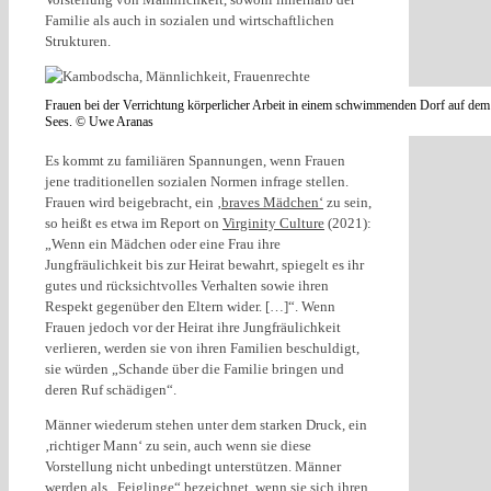
Familie als auch in sozialen und wirtschaftlichen
Strukturen.
Frauen bei der Verrichtung körperlicher Arbeit in einem schwimmenden Dorf auf dem
Sees. © Uwe Aranas
Es kommt zu familiären Spannungen, wenn Frauen
jene traditionellen sozialen Normen infrage stellen.
Frauen wird beigebracht, ein
‚braves Mädchen‘
zu sein,
so heißt es etwa im Report on
Virginity Culture
(2021):
„Wenn ein Mädchen oder eine Frau ihre
Jungfräulichkeit bis zur Heirat bewahrt, spiegelt es ihr
gutes und rücksichtvolles Verhalten sowie ihren
Respekt gegenüber den Eltern wider. […]“. Wenn
Frauen jedoch vor der Heirat ihre Jungfräulichkeit
verlieren, werden sie von ihren Familien beschuldigt,
sie würden „Schande über die Familie bringen und
deren Ruf schädigen“.
Männer wiederum stehen unter dem starken Druck, ein
‚richtiger Mann‘ zu sein, auch wenn sie diese
Vorstellung nicht unbedingt unterstützen. Männer
werden als „Feiglinge“ bezeichnet, wenn sie sich ihren