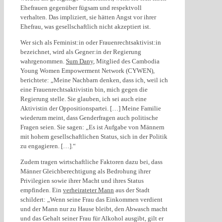
Ehefrauen gegenüber fügsam und respektvoll
verhalten. Das impliziert, sie hätten Angst vor ihrer
Ehefrau, was gesellschaftlich nicht akzeptiert ist.
Wer sich als Feminist:in oder Frauenrechtsaktivist:in
bezeichnet, wird als Gegner:in der Regierung
wahrgenommen.
Sum Dany
, Mitglied des Cambodia
Young Women Empowerment Network (CYWEN),
berichtete: „Meine Nachbarn denken, dass ich, weil ich
eine Frauenrechtsaktivistin bin, mich gegen die
Regierung stelle. Sie glauben, ich sei auch eine
Aktivistin der Oppositionspartei. […] Meine Familie
wiederum meint, dass Genderfragen auch politische
Fragen seien. Sie sagen: „Es ist Aufgabe von Männern
mit hohem gesellschaftlichen Status, sich in der Politik
zu engagieren. […].“
Zudem tragen wirtschaftliche Faktoren dazu bei, dass
Männer Gleichberechtigung als Bedrohung ihrer
Privilegien sowie ihrer Macht und ihres Status
empfinden. Ein
verheirateter Mann
aus der Stadt
schildert: „Wenn seine Frau das Einkommen verdient
und der Mann nur zu Hause bleibt, den Abwasch macht
und das Gehalt seiner Frau für Alkohol ausgibt, gilt er