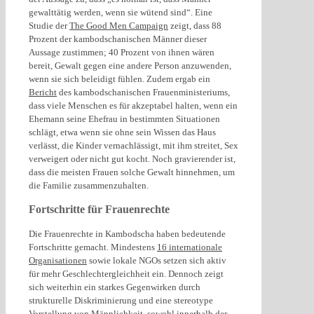
gewalttätig werden, wenn sie wütend sind“. Eine
Studie der
The Good Men Campaign
zeigt, dass 88
Prozent der kambodschanischen Männer dieser
Aussage zustimmen; 40 Prozent von ihnen wären
bereit, Gewalt gegen eine andere Person anzuwenden,
wenn sie sich beleidigt fühlen. Zudem ergab ein
Bericht
des kambodschanischen Frauenministeriums,
dass viele Menschen es für akzeptabel halten, wenn ein
Ehemann seine Ehefrau in bestimmten Situationen
schlägt, etwa wenn sie ohne sein Wissen das Haus
verlässt, die Kinder vernachlässigt, mit ihm streitet, Sex
verweigert oder nicht gut kocht. Noch gravierender ist,
dass die meisten Frauen solche Gewalt hinnehmen, um
die Familie zusammenzuhalten.
Fortschritte für Frauenrechte
Die Frauenrechte in Kambodscha haben bedeutende
Fortschritte gemacht. Mindestens
16 internationale
Organisationen
sowie lokale NGOs setzen sich aktiv
für mehr Geschlechtergleichheit ein. Dennoch zeigt
sich weiterhin ein starkes Gegenwirken durch
strukturelle Diskriminierung und eine stereotype
Vorstellung von Männlichkeit, sowohl innerhalb der