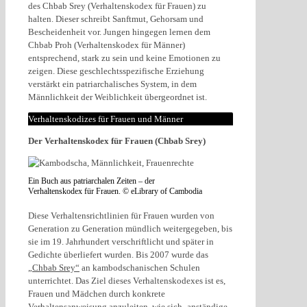
des Chbab Srey (Verhaltenskodex für Frauen) zu
halten. Dieser schreibt Sanftmut, Gehorsam und
Bescheidenheit vor. Jungen hingegen lernen dem
Chbab Proh (Verhaltenskodex für Männer)
entsprechend, stark zu sein und keine Emotionen zu
zeigen. Diese geschlechtsspezifische Erziehung
verstärkt ein patriarchalisches System, in dem
Männlichkeit der Weiblichkeit übergeordnet ist.
Verhaltenskodizes für Frauen und Männer
Der Verhaltenskodex für Frauen (Chbab Srey)
Ein Buch aus patriarchalen Zeiten – der
Verhaltenskodex für Frauen. © eLibrary of Cambodia
Diese Verhaltensrichtlinien für Frauen wurden von
Generation zu Generation mündlich weitergegeben, bis
sie im 19. Jahrhundert verschriftlicht und später in
Gedichte überliefert wurden. Bis 2007 wurde das
„Chbab Srey“
an kambodschanischen Schulen
unterrichtet. Das Ziel dieses Verhaltenskodexes ist es,
Frauen und Mädchen durch konkrete
Verhaltensanweisung anzuleiten, wie sich ‚anständige