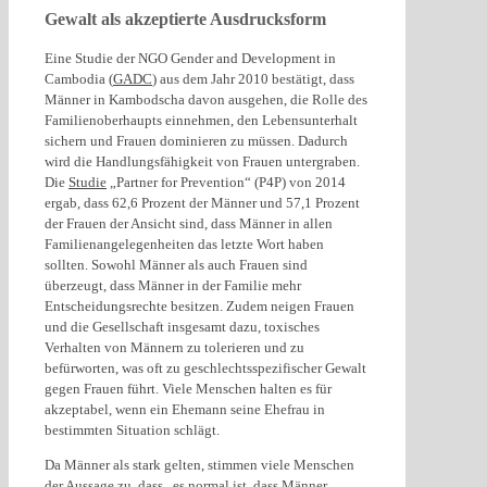
Gewalt als akzeptierte Ausdrucksform
Eine Studie der NGO Gender and Development in
Cambodia (
GADC
) aus dem Jahr 2010 bestätigt, dass
Männer in Kambodscha davon ausgehen, die Rolle des
Familienoberhaupts einnehmen, den Lebensunterhalt
sichern und Frauen dominieren zu müssen. Dadurch
wird die Handlungsfähigkeit von Frauen untergraben.
Die
Studie
„Partner for Prevention“ (P4P) von 2014
ergab, dass 62,6 Prozent der Männer und 57,1 Prozent
der Frauen der Ansicht sind, dass Männer in allen
Familienangelegenheiten das letzte Wort haben
sollten. Sowohl Männer als auch Frauen sind
überzeugt, dass Männer in der Familie mehr
Entscheidungsrechte besitzen. Zudem neigen Frauen
und die Gesellschaft insgesamt dazu, toxisches
Verhalten von Männern zu tolerieren und zu
befürworten, was oft zu geschlechtsspezifischer Gewalt
gegen Frauen führt. Viele Menschen halten es für
akzeptabel, wenn ein Ehemann seine Ehefrau in
bestimmten Situation schlägt.
Da Männer als stark gelten, stimmen viele Menschen
der Aussage zu, dass „es normal ist, dass Männer