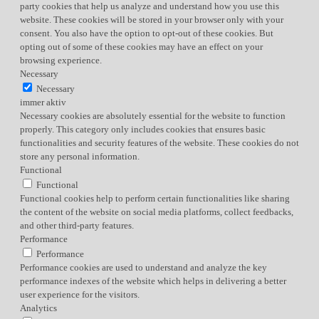
party cookies that help us analyze and understand how you use this
website. These cookies will be stored in your browser only with your
consent. You also have the option to opt-out of these cookies. But
opting out of some of these cookies may have an effect on your
browsing experience.
Necessary
Necessary
immer aktiv
Necessary cookies are absolutely essential for the website to function
properly. This category only includes cookies that ensures basic
functionalities and security features of the website. These cookies do not
store any personal information.
Functional
Functional
Functional cookies help to perform certain functionalities like sharing
the content of the website on social media platforms, collect feedbacks,
and other third-party features.
Performance
Performance
Performance cookies are used to understand and analyze the key
performance indexes of the website which helps in delivering a better
user experience for the visitors.
Analytics