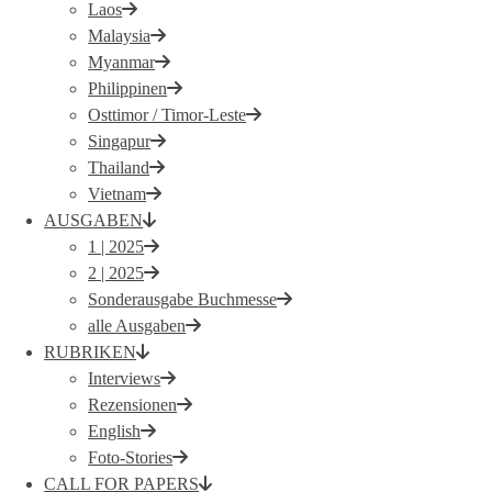
Laos
Malaysia
Myanmar
Philippinen
Osttimor / Timor-Leste
Singapur
Thailand
Vietnam
AUSGABEN
1 | 2025
2 | 2025
Sonderausgabe Buchmesse
alle Ausgaben
RUBRIKEN
Interviews
Rezensionen
English
Foto-Stories
CALL FOR PAPERS