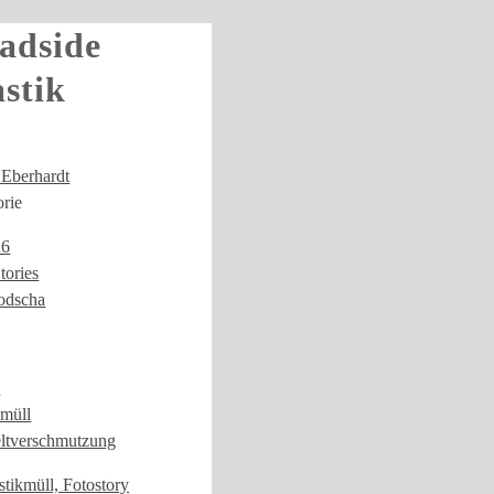
adside
astik
 Eberhardt
rie
26
tories
dscha
k
kmüll
tverschmutzung