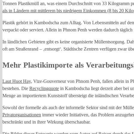
Tonnen Plastikmüll an, was einem Durchschnitt von 33 Kilogramm pr
als in Ländern mit mittlerem bis niedrigem Einkommen (8 bis 20 Kilo
Plastik gehört in Kambodscha zum Alltag. Von Lebensmitteln auf dem 
verpackt oder serviert. Allein in Phnom Penh werden dadurch täglich 
In ländlichen Gebieten gibt es keine organisierte Müllentsorgung. Da
oft am Straßenrand – ‚entsorgt‘. Städtische Zentren verfügen zwar üb
Mehr Plastikimporte als Verarbeitungs
Laut Huot Hay
, Vize-Gouverneur von Phnom Penh, fallen allein in P
bestehen. Die
Recyclingquote
in Kambodscha liegt derzeit aber bei un
Menge an importiertem Kunststoff übersteigt die inländischen Verarbe
Sowohl der formelle als auch der informelle Sektor sind mit der Müll
Privatorganisationen
immer wieder Initiativen, das Problem anzugehen.
beschränkt und in ihrer Wirkung überschaubar.
Die Bilder dieser Fotoserie wurden vom Autor auf Reisen durch d