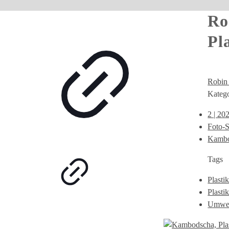
Ro
Pl
Robin
Katego
2 | 20
Foto-S
Kambo
Tags
Plasti
Plasti
Umwel