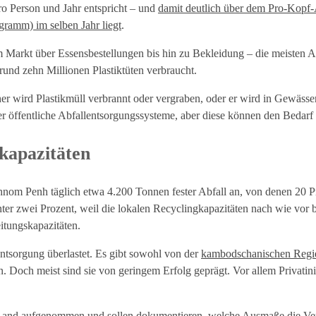
o Person und Jahr entspricht – und
damit deutlich über dem Pro-Kopf
gramm) im selben Jahr liegt
.
Markt über Essensbestellungen bis hin zu Bekleidung – die meisten Ar
rund zehn Millionen Plastiktüten verbraucht.
her wird Plastikmüll verbrannt oder vergraben, oder er wird in Gewäss
er öffentliche Abfallentsorgungssysteme, aber diese können den Bedarf
kapazitäten
hnom Penh täglich etwa 4.200 Tonnen fester Abfall an, von denen 20 P
ter zwei Prozent, weil die lokalen Recyclingkapazitäten nach wie vor b
itungskapazitäten.
entsorgung überlastet. Es gibt sowohl von der
kambodschanischen Regi
 Doch meist sind sie von geringem Erfolg geprägt. Vor allem Privatinit
as Land aufgenommen und sollen dokumentieren, welche Ausmaße die