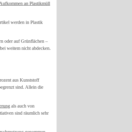
-Aufkommen an Plastikmüll
tikel werden in Plastik
ern oder auf Grünflächen –
 bei weitem nicht abdecken.
rozent aus Kunststoff
egrenzt sind. Allein die
erung
als auch von
iativen sind räumlich sehr
 Verschmutzung genommen