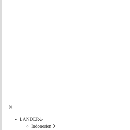
✕
LÄNDER
Indonesien