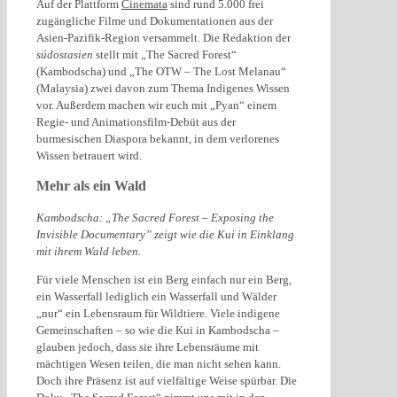
Auf der Plattform
Cinemata
sind rund 5.000 frei
zugängliche Filme und Dokumentationen aus der
Asien-Pazifik-Region versammelt. Die Redaktion der
südostasien
stellt mit „The Sacred Forest“
(Kambodscha) und „The OTW – The Lost Melanau“
(Malaysia) zwei davon zum Thema Indigenes Wissen
vor. Außerdem machen wir euch mit „Pyan“ einem
Regie- und Animationsfilm-Debüt aus der
burmesischen Diaspora bekannt, in dem verlorenes
Wissen betrauert wird.
Mehr als ein Wald
Kambodscha: „The Sacred Forest – Exposing the
Invisible Documentary” zeigt wie die Kui in Einklang
mit ihrem Wald leben.
Für viele Menschen ist ein Berg einfach nur ein Berg,
ein Wasserfall lediglich ein Wasserfall und Wälder
„nur“ ein Lebensraum für Wildtiere. Viele indigene
Gemeinschaften – so wie die Kui in Kambodscha –
glauben jedoch, dass sie ihre Lebensräume mit
mächtigen Wesen teilen, die man nicht sehen kann.
Doch ihre Präsenz ist auf vielfältige Weise spürbar. Die