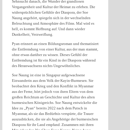
Sehnsucht danach, die Wunder der grandiosen
Vergangenheit und Kultur der Heimat zu erleben. Die
widersprüchlichen Gefühle der Diaspora, der Soe
Naung angehört, spiegeln sich in der wechselnden
Beleuchtung und Atmosphäre des Films. Mal wird es
hell, es kommt Hoffnung auf. Und dann wieder
Dunkelheit, Verzweiflung.
Pyan erinnert an einen Bildungsroman und thematisiert
die Entfremdung von einer Kultur, aus der man stammt,
ohne etwas darüber zu wissen. Dieses Gefühl der
Entfremdung ist für ein Kind in der Diaspora während
des Heranwachsens nichts Ungewöhnliches.
Soe Naung ist eine in Singapur aufgewachsene
Einwanderin aus dem Volk der Kayin-Burmesen. Sie
beobachtet den Krieg und den Konflikt in Myanmar
aus der Ferne, hört jedoch von ihren Eltern von dem
großen Reichtum an Geschichte und Kultur des alten
burmesischen Königreichs. Soe Naung entwickelte die
Idee zu „Pyan“ bereits 2022 nach dem Putsch in
Myanmar, als sie das Bedürfnis verspürte, die Trauer
auszudrücken, die sie als Angehörige der burmesischen
Diaspora für ihr Land empfand. Zusammen mit ihren