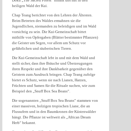
Doku „The Sacred Forest“ nimmt uns mit in den
heiligen Wald der Kui.
Chap Teang berichtet von den Lehren der Ältesten.
Beim Betreten des Waldes ermahnen sie die
Jugendlichen, niemanden zu beleidigen und im Wald
vorsichtig zu sein. Die Kui-Gemeinschaft bittet
mithilfe von Opfergaben (Blätter bestimmter Pflanzen)
die Geister um Segen, vor allem um Schutz vor
gefährlichen und räuberischen Tieren.
Die Kui-Gemeinschaft lebt in und mit dem Wald und
stellt sicher, dass ihre Bräuche und Überzeugungen
ihren Respekt und ihre Dankbarkeit gegenüber den
Geistern zum Ausdruck bringen. Chap Teang zufolge
bietet es Schutz, wenn sie nach Lianen, Harzen,
Früchten und Samen für die Rituale suchen, wie zum
Beispiel den „Snuff Box Sea Beans“.
Die sogenannten „Snuff Box Sea Beans“ stammen von
einer massiven, holzigen tropischen Liane, die an
Flussufern und in den Baumkronen der Küstenwälder
hängt. Die Pflanze ist weltweit als „African Dream
Herb“ bekannt.