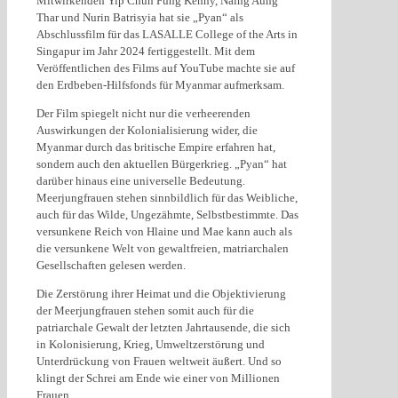
Mitwirkenden Yip Chun Fung Kenny, Naing Aung
Thar und Nurin Batrisyia hat sie „Pyan“ als
Abschlussfilm für das LASALLE College of the Arts in
Singapur im Jahr 2024 fertiggestellt. Mit dem
Veröffentlichen des Films auf YouTube machte sie auf
den Erdbeben-Hilfsfonds für Myanmar aufmerksam.
Der Film spiegelt nicht nur die verheerenden
Auswirkungen der Kolonialisierung wider, die
Myanmar durch das britische Empire erfahren hat,
sondern auch den aktuellen Bürgerkrieg. „Pyan“ hat
darüber hinaus eine universelle Bedeutung.
Meerjungfrauen stehen sinnbildlich für das Weibliche,
auch für das Wilde, Ungezähmte, Selbstbestimmte. Das
versunkene Reich von Hlaine und Mae kann auch als
die versunkene Welt von gewaltfreien, matriarchalen
Gesellschaften gelesen werden.
Die Zerstörung ihrer Heimat und die Objektivierung
der Meerjungfrauen stehen somit auch für die
patriarchale Gewalt der letzten Jahrtausende, die sich
in Kolonisierung, Krieg, Umweltzerstörung und
Unterdrückung von Frauen weltweit äußert. Und so
klingt der Schrei am Ende wie einer von Millionen
Frauen…