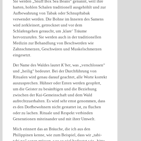
Sie werden „Snuff Box Sea Beans“ genannt, weil ihre
harten, hohlen Schalen traditionell ausgehöhlt und zur
Aufbewahrung von Tabak oder Schnupftabak
verwendet werden. Die Bohne im Inneren des Samens
wird zerkleinert, getrocknet und vor dem
Schlafengehen geraucht, um ‚klare‘ Träume
hervorzurufen. Sie werden auch in der traditionellen
Medizin zur Behandlung von Beschwerden wie
Zahnschmerzen, Geschwüren und Muskelschmerzen
eingesetzt.
Der Name des Waldes lautet
K’bet
, was „verschlossen“
und „heilig“ bedeutet. Bei der Durchführung von
Ritualen wird genau darauf geachtet, alle Worte korrekt
auszusprechen. Hühner oder Enten werden geopfert,
um die Geister zu besänftigen und die Beziehung
zwischen der Kui-Gemeinschaft und dem Wald
aufrechtzuerhalten. Es wird sehr ernst genommen, dass
es den Dorfbewohnern nicht gestattet ist, zu fluchen
oder zu lachen. Rituale und Respekt verbinden
Generationen miteinander und mit ihrer Umwelt.
Mich erinnert das an Bräuche, die ich aus den
Philippinen kenne, wie zum Beispiel, dass wir „tabi-
tabi po“ sagen müssen, was so viel bedeutet wie „bitte