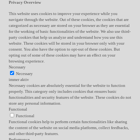
Privacy Overview
This website uses cookies to improve your experience while you
navigate through the website. Out of these cookies, the cookies that are
categorized as necessary are stored on your browser as they are essential
for the working of basic functionalities of the website. We also use third-
party cookies that help us analyze and understand how you use this
website. These cookies will be stored in your browser only with your
consent. You also have the option to opt-out of these cookies. But
opting out of some of these cookies may have an effect on your
browsing experience.
Necessary
Necessary
immer aktiv
Necessary cookies are absolutely essential for the website to function
properly. This category only includes cookies that ensures basic
functionalities and security features of the website. These cookies do not
store any personal information.
Functional
Functional
Functional cookies help to perform certain functionalities like sharing
the content of the website on social media platforms, collect feedbacks,
and other third-party features.
Performance