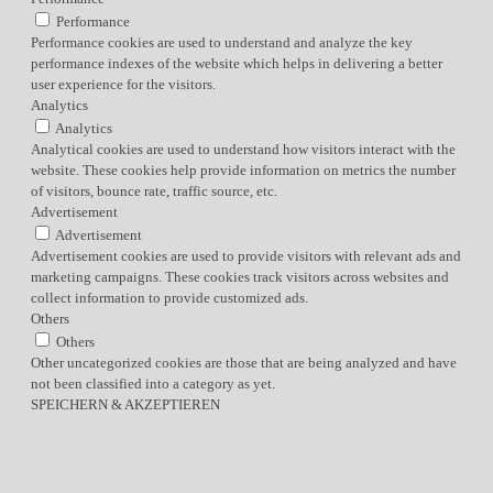
Performance
Performance cookies are used to understand and analyze the key
performance indexes of the website which helps in delivering a better
user experience for the visitors.
Analytics
Analytics
Analytical cookies are used to understand how visitors interact with the
website. These cookies help provide information on metrics the number
of visitors, bounce rate, traffic source, etc.
Advertisement
Advertisement
Advertisement cookies are used to provide visitors with relevant ads and
marketing campaigns. These cookies track visitors across websites and
collect information to provide customized ads.
Others
Others
Other uncategorized cookies are those that are being analyzed and have
not been classified into a category as yet.
SPEICHERN & AKZEPTIEREN