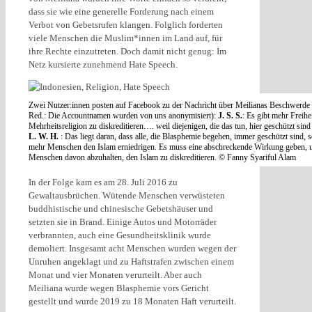
dass sie wie eine generelle Forderung nach einem
Verbot von Gebetsrufen klangen. Folglich forderten
viele Menschen die Muslim*innen im Land auf, für
ihre Rechte einzutreten. Doch damit nicht genug: Im
Netz kursierte zunehmend Hate Speech.
Zwei Nutzer:innen posten auf Facebook zu der Nachricht über Meilianas Beschwerde
Red.: Die Accountnamen wurden von uns anonymisiert):
J. S. S.
: Es gibt mehr Freihei
Mehrheitsreligion zu diskreditieren…. weil diejenigen, die das tun, hier geschützt sind
L. W. H.
: Das liegt daran, dass alle, die Blasphemie begehen, immer geschützt sind, 
mehr Menschen den Islam erniedrigen. Es muss eine abschreckende Wirkung geben,
Menschen davon abzuhalten, den Islam zu diskreditieren. © Fanny Syariful Alam
In der Folge kam es am 28. Juli 2016 zu
Gewaltausbrüchen. Wütende Menschen verwüsteten
buddhistische und chinesische Gebetshäuser und
setzten sie in Brand. Einige Autos und Motorräder
verbrannten, auch eine Gesundheitsklinik wurde
demoliert. Insgesamt acht Menschen wurden wegen der
Unruhen angeklagt und zu Haftstrafen zwischen einem
Monat und vier Monaten verurteilt. Aber auch
Meiliana wurde wegen Blasphemie vors Gericht
gestellt und wurde 2019 zu 18 Monaten Haft verurteilt.