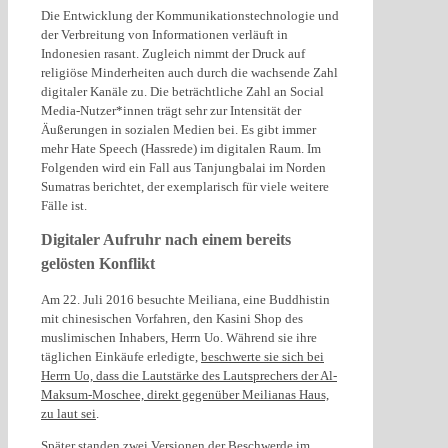
Die Entwicklung der Kommunikationstechnologie und
der Verbreitung von Informationen verläuft in
Indonesien rasant. Zugleich nimmt der Druck auf
religiöse Minderheiten auch durch die wachsende Zahl
digitaler Kanäle zu. Die beträchtliche Zahl an Social
Media-Nutzer*innen trägt sehr zur Intensität der
Äußerungen in sozialen Medien bei. Es gibt immer
mehr Hate Speech (Hassrede) im digitalen Raum. Im
Folgenden wird ein Fall aus Tanjungbalai im Norden
Sumatras berichtet, der exemplarisch für viele weitere
Fälle ist.
Digitaler Aufruhr nach einem bereits
gelösten Konflikt
Am 22. Juli 2016 besuchte Meiliana, eine Buddhistin
mit chinesischen Vorfahren, den Kasini Shop des
muslimischen Inhabers, Herrn Uo. Während sie ihre
täglichen Einkäufe erledigte,
beschwerte sie sich bei
Herrn Uo, dass die Lautstärke des Lautsprechers der Al-
Maksum-Moschee, direkt gegenüber Meilianas Haus,
zu laut sei
.
Später standen zwei Versionen der Beschwerde im