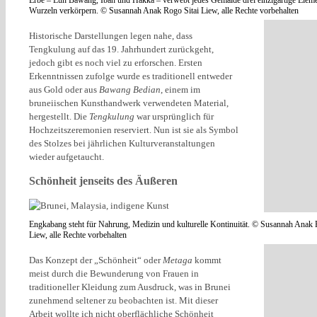
Wurzeln verkörpern. © Susannah Anak Rogo Sitai Liew, alle Rechte vorbehalten
Historische Darstellungen legen nahe, dass
Tengkulung auf das 19. Jahrhundert zurückgeht,
jedoch gibt es noch viel zu erforschen. Ersten
Erkenntnissen zufolge wurde es traditionell entweder
aus Gold oder aus
Bawang Bedian
, einem im
bruneiischen Kunsthandwerk verwendeten Material,
hergestellt. Die
Tengkulung
war ursprünglich für
Hochzeitszeremonien reserviert. Nun ist sie als Symbol
des Stolzes bei jährlichen Kulturveranstaltungen
wieder aufgetaucht.
Schönheit jenseits des Äußeren
Engkabang steht für Nahrung, Medizin und kulturelle Kontinuität. © Susannah Anak 
Liew, alle Rechte vorbehalten
Das Konzept der „Schönheit“ oder
Metaga
kommt
meist durch die Bewunderung von Frauen in
traditioneller Kleidung zum Ausdruck, was in Brunei
zunehmend seltener zu beobachten ist. Mit dieser
Arbeit wollte ich nicht oberflächliche Schönheit