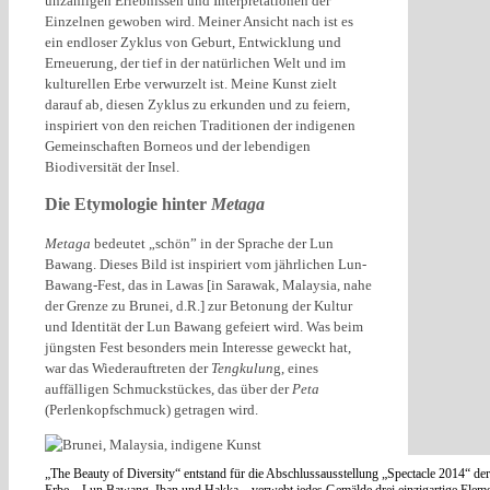
unzähligen Erlebnissen und Interpretationen der
Einzelnen gewoben wird. Meiner Ansicht nach ist es
ein endloser Zyklus von Geburt, Entwicklung und
Erneuerung, der tief in der natürlichen Welt und im
kulturellen Erbe verwurzelt ist. Meine Kunst zielt
darauf ab, diesen Zyklus zu erkunden und zu feiern,
inspiriert von den reichen Traditionen der indigenen
Gemeinschaften Borneos und der lebendigen
Biodiversität der Insel.
Die Etymologie hinter
Metaga
Metaga
bedeutet „schön” in der Sprache der Lun
Bawang. Dieses Bild ist inspiriert vom jährlichen Lun-
Bawang-Fest, das in Lawas [in Sarawak, Malaysia, nahe
der Grenze zu Brunei, d.R.] zur Betonung der Kultur
und Identität der Lun Bawang gefeiert wird. Was beim
jüngsten Fest besonders mein Interesse geweckt hat,
war das Wiederauftreten der
Tengkulun
g, eines
auffälligen Schmuckstückes, das über der
Peta
(Perlenkopfschmuck) getragen wird.
„The Beauty of Diversity“ entstand für die Abschlussausstellung „Spectacle 2014“ der
Erbe – Lun Bawang, Iban und Hakka – verwebt jedes Gemälde drei einzigartige Element