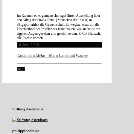
Im Rahmen einer gemeinschaftsgeführten Ausstellung über
den Alltag der Orang Pulau [Menschen der Inseln] in
Singapur erhielt die Gemeinschaft Einwegkameras, um die
Überbleibsel des Insellebens festzuhalten, wie sie heute mit
eigenen Augen gesehen und geteilt werden. © Cik Hamzah,
alle Rechte vorbeh
16. Juni 2026
Tanah dan Airku – Mein Land und Wasser
mehr
Stiftung Asienhaus
philippinenbüro