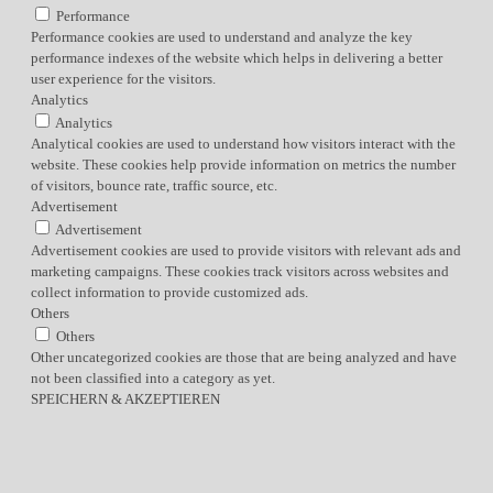
Performance
Performance cookies are used to understand and analyze the key
performance indexes of the website which helps in delivering a better
user experience for the visitors.
Analytics
Analytics
Analytical cookies are used to understand how visitors interact with the
website. These cookies help provide information on metrics the number
of visitors, bounce rate, traffic source, etc.
Advertisement
Advertisement
Advertisement cookies are used to provide visitors with relevant ads and
marketing campaigns. These cookies track visitors across websites and
collect information to provide customized ads.
Others
Others
Other uncategorized cookies are those that are being analyzed and have
not been classified into a category as yet.
SPEICHERN & AKZEPTIEREN