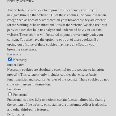
Privacy Overview
This website uses cookies to improve your experience while you
navigate through the website. Out of these cookies, the cookies that are
categorized as necessary are stored on your browser as they are essential
for the working of basic functionalities of the website. We also use third-
party cookies that help us analyze and understand how you use this
website. These cookies will be stored in your browser only with your
consent. You also have the option to opt-out of these cookies. But
opting out of some of these cookies may have an effect on your
browsing experience.
Necessary
Necessary
immer aktiv
Necessary cookies are absolutely essential for the website to function
properly. This category only includes cookies that ensures basic
functionalities and security features of the website. These cookies do not
store any personal information.
Functional
Functional
Functional cookies help to perform certain functionalities like sharing
the content of the website on social media platforms, collect feedbacks,
and other third-party features.
Performance