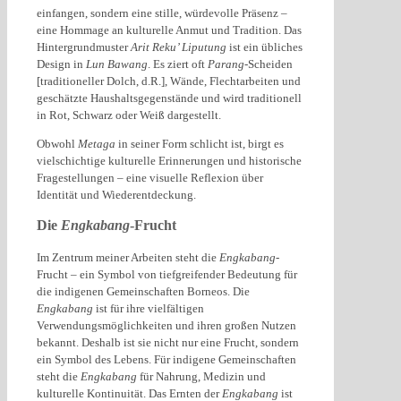
einfangen, sondern eine stille, würdevolle Präsenz –
eine Hommage an kulturelle Anmut und Tradition. Das
Hintergrundmuster
Arit Reku’ Liputung
ist ein übliches
Design in
Lun Bawang
. Es ziert oft
Parang
-Scheiden
[traditioneller Dolch, d.R.], Wände, Flechtarbeiten und
geschätzte Haushaltsgegenstände und wird traditionell
in Rot, Schwarz oder Weiß dargestellt.
Obwohl
Metaga
in seiner Form schlicht ist, birgt es
vielschichtige kulturelle Erinnerungen und historische
Fragestellungen – eine visuelle Reflexion über
Identität und Wiederentdeckung.
Die
Engkabang
-Frucht
Im Zentrum meiner Arbeiten steht die
Engkabang
-
Frucht – ein Symbol von tiefgreifender Bedeutung für
die indigenen Gemeinschaften Borneos. Die
Engkabang
ist für ihre vielfältigen
Verwendungsmöglichkeiten und ihren großen Nutzen
bekannt. Deshalb ist sie nicht nur eine Frucht, sondern
ein Symbol des Lebens. Für indigene Gemeinschaften
steht die
Engkabang
für Nahrung, Medizin und
kulturelle Kontinuität. Das Ernten der
Engkabang
ist