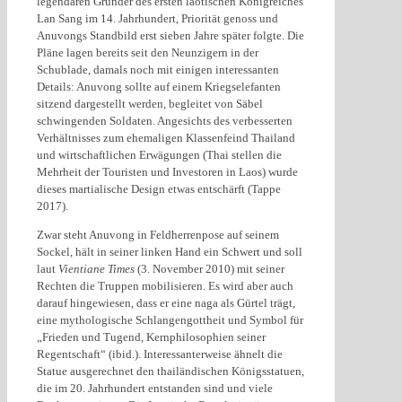
legendären Gründer des ersten laotischen Königreiches
Lan Sang im 14. Jahrhundert, Priorität genoss und
Anuvongs Standbild erst sieben Jahre später folgte. Die
Pläne lagen bereits seit den Neunzigern in der
Schublade, damals noch mit einigen interessanten
Details: Anuvong sollte auf einem Kriegselefanten
sitzend dargestellt werden, begleitet von Säbel
schwingenden Soldaten. Angesichts des verbesserten
Verhältnisses zum ehemaligen Klassenfeind Thailand
und wirtschaftlichen Erwägungen (Thai stellen die
Mehrheit der Touristen und Investoren in Laos) wurde
dieses martialische Design etwas entschärft (Tappe
2017).
Zwar steht Anuvong in Feldherrenpose auf seinem
Sockel, hält in seiner linken Hand ein Schwert und soll
laut
Vientiane Times
(3. November 2010) mit seiner
Rechten die Truppen mobilisieren. Es wird aber auch
darauf hingewiesen, dass er eine naga als Gürtel trägt,
eine mythologische Schlangengottheit und Symbol für
„Frieden und Tugend, Kernphilosophien seiner
Regentschaft“ (ibid.). Interessanterweise ähnelt die
Statue ausgerechnet den thailändischen Königsstatuen,
die im 20. Jahrhundert entstanden sind und viele