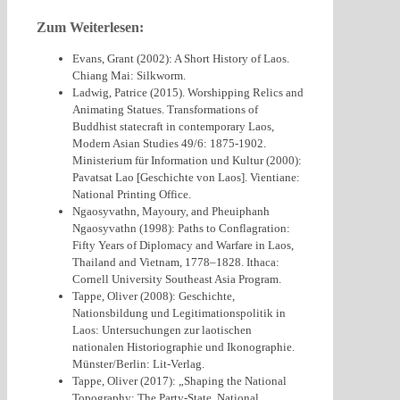
Zum Weiterlesen:
Evans, Grant (2002): A Short History of Laos.
Chiang Mai: Silkworm.
Ladwig, Patrice (2015). Worshipping Relics and
Animating Statues. Transformations of
Buddhist statecraft in contemporary Laos,
Modern Asian Studies 49/6: 1875-1902.
Ministerium für Information und Kultur (2000):
Pavatsat Lao [Geschichte von Laos]. Vientiane:
National Printing Office.
Ngaosyvathn, Mayoury, and Pheuiphanh
Ngaosyvathn (1998): Paths to Conflagration:
Fifty Years of Diplomacy and Warfare in Laos,
Thailand and Vietnam, 1778–1828. Ithaca:
Cornell University Southeast Asia Program.
Tappe, Oliver (2008): Geschichte,
Nationsbildung und Legitimationspolitik in
Laos: Untersuchungen zur laotischen
nationalen Historiographie und Ikonographie.
Münster/Berlin: Lit-Verlag.
Tappe, Oliver (2017): „Shaping the National
Topography: The Party-State, National