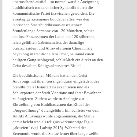
überraschend ausfiel – so normal war die Aneignung
buddhistisch-monarchischer Symbolik durch die
kommunistische Partei inzwischen geworden. Die
zweitägige Zeremonie bot dabei alles, was den
laotischen Staatsbuddhismus auszeichnet:
Stundenlange Sermone von 120 Mönchen, schier
endlose Prozessionen der Laien mit 120 silbernen,
reich gefüllten Gabenschalen, der damalige
Staatspräsident und Altrevolutionär Choummaly
Sayavong in traditionellem Ornat, neunmal einen
heiligen Gong schlagend, schließlich ein direkt an den
Geist des alten Königs adressiertes Ritual.
Die buddhistischen Mönche hatten den Geist
Anuvongs mit ihren Gesängen quasi eingeladen, das
Standbild als Heimstatt zu akzeptieren und als
Schutzpatron der Stadt Vientiane und ihrer Bewohner
zu fungieren. Zudem wurde in Analogie zur
Einweihung von Buddhastatuen das Ritual der
„Augenöffnung“ durchgeführt: Ein Schleier vor dem
Antlitz Anuvongs wurde abgenommen, die Statue
damit belebt und als religiös wirkmächtige Figur
„aktiviert“ (vgl. Ladwig 2015). Während der
Zeremonie wurde die Statue ferner über lange weiße