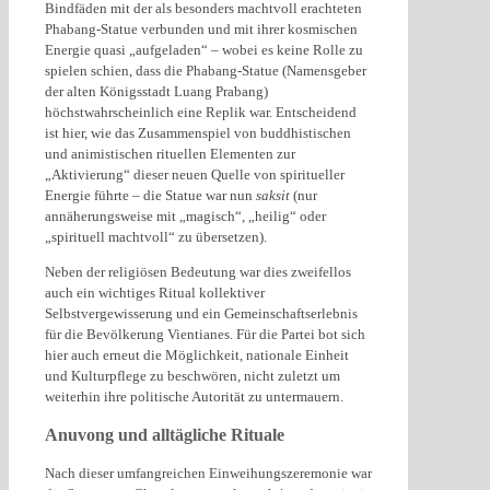
Bindfäden mit der als besonders machtvoll erachteten
Phabang-Statue verbunden und mit ihrer kosmischen
Energie quasi „aufgeladen“ – wobei es keine Rolle zu
spielen schien, dass die Phabang-Statue (Namensgeber
der alten Königsstadt Luang Prabang)
höchstwahrscheinlich eine Replik war. Entscheidend
ist hier, wie das Zusammenspiel von buddhistischen
und animistischen rituellen Elementen zur
„Aktivierung“ dieser neuen Quelle von spiritueller
Energie führte – die Statue war nun
saksit
(nur
annäherungsweise mit „magisch“, „heilig“ oder
„spirituell machtvoll“ zu übersetzen).
Neben der religiösen Bedeutung war dies zweifellos
auch ein wichtiges Ritual kollektiver
Selbstvergewisserung und ein Gemeinschaftserlebnis
für die Bevölkerung Vientianes. Für die Partei bot sich
hier auch erneut die Möglichkeit, nationale Einheit
und Kulturpflege zu beschwören, nicht zuletzt um
weiterhin ihre politische Autorität zu untermauern.
Anuvong und alltägliche Rituale
Nach dieser umfangreichen Einweihungszeremonie war