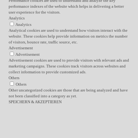
Performance cookies are used to understand and analyze the key
performance indexes of the website which helps in delivering a better
user experience for the visitors.
Analytics
Analytics
Analytical cookies are used to understand how visitors interact with the
website. These cookies help provide information on metrics the number
of visitors, bounce rate, traffic source, etc.
Advertisement
Advertisement
Advertisement cookies are used to provide visitors with relevant ads and
marketing campaigns. These cookies track visitors across websites and
collect information to provide customized ads.
Others
Others
Other uncategorized cookies are those that are being analyzed and have
not been classified into a category as yet.
SPEICHERN & AKZEPTIEREN