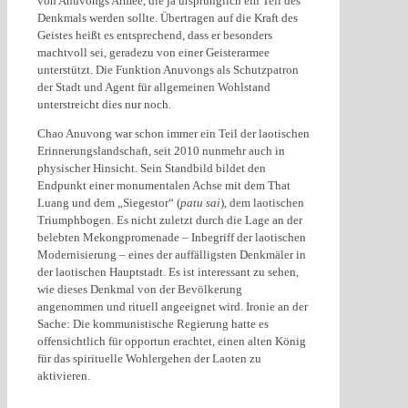
von Anuvongs Armee, die ja ursprünglich ein Teil des
Denkmals werden sollte. Übertragen auf die Kraft des
Geistes heißt es entsprechend, dass er besonders
machtvoll sei, geradezu von einer Geisterarmee
unterstützt. Die Funktion Anuvongs als Schutzpatron
der Stadt und Agent für allgemeinen Wohlstand
unterstreicht dies nur noch.
Chao Anuvong war schon immer ein Teil der laotischen
Erinnerungslandschaft, seit 2010 nunmehr auch in
physischer Hinsicht. Sein Standbild bildet den
Endpunkt einer monumentalen Achse mit dem That
Luang und dem „Siegestor“ (
patu sai
), dem laotischen
Triumphbogen. Es nicht zuletzt durch die Lage an der
belebten Mekongpromenade – Inbegriff der laotischen
Modernisierung – eines der auffälligsten Denkmäler in
der laotischen Hauptstadt. Es ist interessant zu sehen,
wie dieses Denkmal von der Bevölkerung
angenommen und rituell angeeignet wird. Ironie an der
Sache: Die kommunistische Regierung hatte es
offensichtlich für opportun erachtet, einen alten König
für das spirituelle Wohlergehen der Laoten zu
aktivieren.