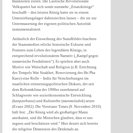
Banknoten zieren. Die Laotische Revolutionäre
Volkspartei hat sich somit nunmehr „Ersatzkönige“
beschafft – den letzten König hatte sie in einem
Umerziehungslager dahinsiechen lassen – die sie zur
Untermauerung der eigenen politischen Autorität
instrumentalisiert.
Anlässlich der Einweihung des Standbildes brachten
die Staatsmedien etliche historische Exkurse und
Features zum Leben des legendären Königs, in
entsprechend revolutionärem Narrativ („Kampf gegen
siamesische Feudalisten“). Es spielten aber auch
Motive wie Wirtschaft und Religion (z.B. Errichtung
des Tempels Wat Sisakhet; Renovierung des Ho Pha
Kaeo) eine Rolle – Indiz für Verschiebungen im
staatlichen erinnerungspolitischen Diskurs, der seit
dem Reformklima der 1990er zunehmend auf
Schlagworte wie sozioökonomische Entwicklung
(
kanpatthana
) und Kulturerbe (
munmoladok
) setzte
(Evans 2002). Die Vientiane Times (9. November 2010)
hält fest: „Der König wird als großartiger Mann
anerkannt, und die Menschen glauben, dass er uns
segnen und beschützen wird.“ Hier deutet sich bereits
die religiöse Dimension des Denkmals an.