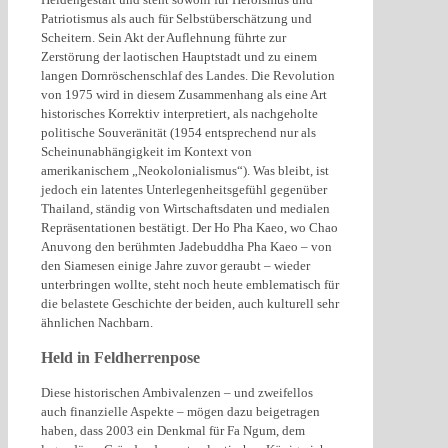
Patriotismus als auch für Selbstüberschätzung und
Scheitern. Sein Akt der Auflehnung führte zur
Zerstörung der laotischen Hauptstadt und zu einem
langen Dornröschenschlaf des Landes. Die Revolution
von 1975 wird in diesem Zusammenhang als eine Art
historisches Korrektiv interpretiert, als nachgeholte
politische Souveränität (1954 entsprechend nur als
Scheinunabhängigkeit im Kontext von
amerikanischem „Neokolonialismus“). Was bleibt, ist
jedoch ein latentes Unterlegenheitsgefühl gegenüber
Thailand, ständig von Wirtschaftsdaten und medialen
Repräsentationen bestätigt. Der Ho Pha Kaeo, wo Chao
Anuvong den berühmten Jadebuddha Pha Kaeo – von
den Siamesen einige Jahre zuvor geraubt – wieder
unterbringen wollte, steht noch heute emblematisch für
die belastete Geschichte der beiden, auch kulturell sehr
ähnlichen Nachbarn.
Held in Feldherrenpose
Diese historischen Ambivalenzen – und zweifellos
auch finanzielle Aspekte – mögen dazu beigetragen
haben, dass 2003 ein Denkmal für Fa Ngum, dem