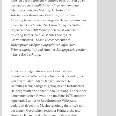
Laos: In der Hauptstadt Vientiane überragt seit 2010
das imposante Standbild von Chao Anuvong die
Uferpromenade des Mekong. Im frühen 19.
Jahrhundert König von Vientiane, zählt Chao
Anuvong heute zu den wichtigsten Heldengestalten der
laotischen Geschichte. Zur Einweihung der Statue
riefen mehr als 100 Mönche den Geist von Chao
Anuvong herbei. Der Geist eines Königs im
„sozialistischen“ Laos? Dieser scheinbare
Widerspruch im Spannungsfeld von offizieller
Erinnerungskultur und ritueller Alltagspraxis verdient
nähere Beobachtung.
Zunächst spiegelt dieses neue Denkmal den
besonderen staatlichen Geschichtsdiskurs wider, der
von einem Jahrhunderte langen laotischen
Befreiungskampf ausgeht, getragen von historischen
Heldengestalten wie eben Chao Anuvong. Die seit der
kommunistischen Revolution im Jahre 1975 autoritär
regierende Laotische Revolutionäre Volkspartei
verknüpft dabei ihre Machtergreifung rhetorisch mit
der langen Geschichte laotischer Königreiche und
eignet sich damit – durchaus ambivalent – eine