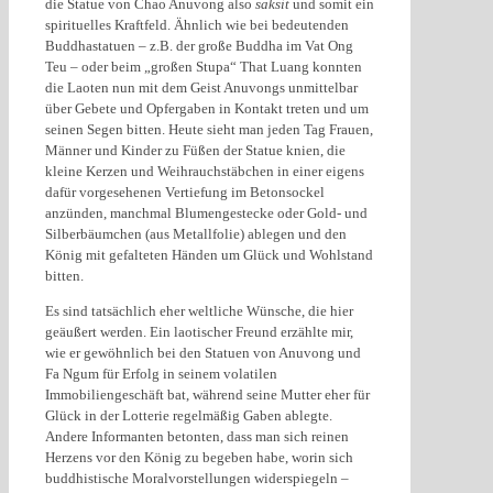
die Statue von Chao Anuvong also
saksit
und somit ein
spirituelles Kraftfeld. Ähnlich wie bei bedeutenden
Buddhastatuen – z.B. der große Buddha im Vat Ong
Teu – oder beim „großen Stupa“ That Luang konnten
die Laoten nun mit dem Geist Anuvongs unmittelbar
über Gebete und Opfergaben in Kontakt treten und um
seinen Segen bitten. Heute sieht man jeden Tag Frauen,
Männer und Kinder zu Füßen der Statue knien, die
kleine Kerzen und Weihrauchstäbchen in einer eigens
dafür vorgesehenen Vertiefung im Betonsockel
anzünden, manchmal Blumengestecke oder Gold- und
Silberbäumchen (aus Metallfolie) ablegen und den
König mit gefalteten Händen um Glück und Wohlstand
bitten.
Es sind tatsächlich eher weltliche Wünsche, die hier
geäußert werden. Ein laotischer Freund erzählte mir,
wie er gewöhnlich bei den Statuen von Anuvong und
Fa Ngum für Erfolg in seinem volatilen
Immobiliengeschäft bat, während seine Mutter eher für
Glück in der Lotterie regelmäßig Gaben ablegte.
Andere Informanten betonten, dass man sich reinen
Herzens vor den König zu begeben habe, worin sich
buddhistische Moralvorstellungen widerspiegeln –