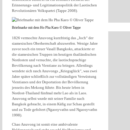
Erinnerungs- und Legitimationspolitik der Laotischen
Revolutionären Volkspartei (Tappe 2008).
Briefmarke mit dem Ho Pha Kaeo © Oliver Tappe
1826 vermochte Anuvong kurzfristig das „Joch“ der
siamesischen Oberherrschaft abzuwerfen. Wenige Jahre
zuvor noch ein treuer Vasall Bangkoks, attackierte er
die siamesischen Truppen im heutigen thailändischen
Nordosten und versuchte, die laotischsprachige
Bevölkerung nach Vientiane zu bringen. Allerdings
wendete sich rasch Anuvongs „Kriegsglück“, was zwei
Jahre später schließlich zur vollständigen Verwüstung
Vientianes und der Deportation der Bevölkerung
jenseits des Mekong führte. Bis heute leben in
Nordost-Thailand fünfmal mehr Lao als in Laos.
Anuvong selbst wurde mit seiner Familie nach
Bangkok gebracht, in einem Käfig zur Schau gestellt
und zu Tode gefoltert (Ngaosyvathn und Ngaosyvathn
1998).
Chao Anuvong ist somit eine ambivalente
Heldengestalt und steht sowohl für Heroismus und