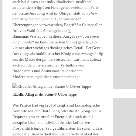
auch bei diesen eher individualistisch-neoliberal
anmutenden religiösen Herangehensweisen. Im Falle
der Statue Anuvong wird im Übrigen statt von
phi
–
dem allgemeinen (eher auf „animistische“
Überzeugungen verweisenden) Begriff für Geister aller
Art, von Wald- bis Ahnengeistern (
s.
Baumann/Verstappen in dieser Ausgabe
) – von
vinya
(eher „Seele“ im buddhistischen Sinne) geredet, ein
kleines aber wichtiges theologisches Detail: Der Geist
Anuvongs als buddhistischer König muss zwangsläufig
aus der Masse der
phi
hervorstechen, was nicht zuletzt
auch mit dem hierarchischen Verhältnis von
Buddhismus und Animismus im laotischen
Modernisierungsdiskurs zusammenhängt.
Ritueller Alltag an der Statue © Oliver Tappe
Wie Patrice Ladwig (2015) zeigt, sind kosmologische
Kraftorte wie der That Luang oder die Anuvong-Statue
Ursprung von spiritueller Energie, die sich rituell
anzapfen lässt, um individuelle oder kollektive
Prosperität (
chaloen
) zu gewährleisten. Es scheint, dass
gerade die Unsicherheit und Unübersichtlichkeit der