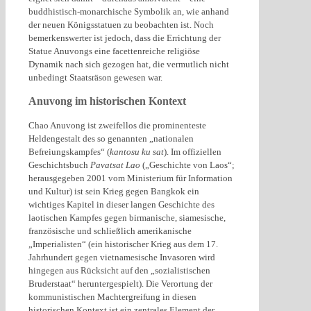
buddhistisch-monarchische Symbolik an, wie anhand
der neuen Königsstatuen zu beobachten ist. Noch
bemerkenswerter ist jedoch, dass die Errichtung der
Statue Anuvongs eine facettenreiche religiöse
Dynamik nach sich gezogen hat, die vermutlich nicht
unbedingt Staatsräson gewesen war.
Anuvong im historischen Kontext
Chao Anuvong ist zweifellos die prominenteste
Heldengestalt des so genannten „nationalen
Befreiungskampfes“ (
kantosu ku sat
). Im offiziellen
Geschichtsbuch
Pavatsat Lao
(„Geschichte von Laos“;
herausgegeben 2001 vom Ministerium für Information
und Kultur) ist sein Krieg gegen Bangkok ein
wichtiges Kapitel in dieser langen Geschichte des
laotischen Kampfes gegen birmanische, siamesische,
französische und schließlich amerikanische
„Imperialisten“ (ein historischer Krieg aus dem 17.
Jahrhundert gegen vietnamesische Invasoren wird
hingegen aus Rücksicht auf den „sozialistischen
Bruderstaat“ heruntergespielt). Die Verortung der
kommunistischen Machtergreifung in diesen
historischen Kontext ist ein zentrales Element der