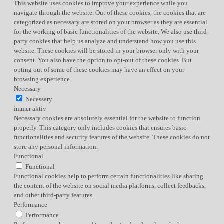
This website uses cookies to improve your experience while you
navigate through the website. Out of these cookies, the cookies that are
categorized as necessary are stored on your browser as they are essential
for the working of basic functionalities of the website. We also use third-
party cookies that help us analyze and understand how you use this
website. These cookies will be stored in your browser only with your
consent. You also have the option to opt-out of these cookies. But
opting out of some of these cookies may have an effect on your
browsing experience.
Necessary
Necessary
immer aktiv
Necessary cookies are absolutely essential for the website to function
properly. This category only includes cookies that ensures basic
functionalities and security features of the website. These cookies do not
store any personal information.
Functional
Functional
Functional cookies help to perform certain functionalities like sharing
the content of the website on social media platforms, collect feedbacks,
and other third-party features.
Performance
Performance