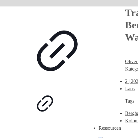
Tr
Be
Wa
Oliver
Katego
2 | 20
Laos
Tags
Bergb
Koloni
Ressourcen