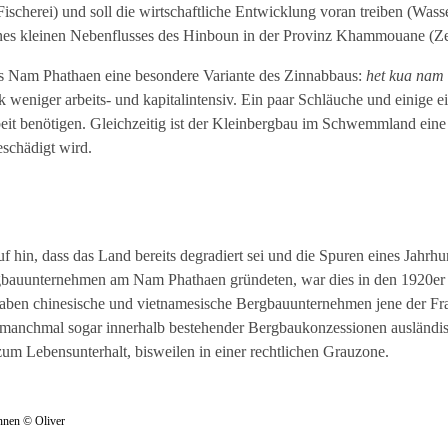
scherei) und soll die wirtschaftliche Entwicklung voran treiben (Wasse
nes kleinen Nebenflusses des Hinboun in der Provinz Khammouane (Zent
es Nam Phathaen eine besondere Variante des Zinnabbaus:
het kua nam
 weniger arbeits- und kapitalintensiv. Ein paar Schläuche und einige
rbeit benötigen. Gleichzeitig ist der Kleinbergbau im Schwemmland ein
eschädigt wird.
 hin, dass das Land bereits degradiert sei und die Spuren eines Jahrh
Bergbauunternehmen am Nam Phathaen gründeten, war dies in den 1920er 
 haben chinesische und vietnamesische Bergbauunternehmen jene der Fra
d manchmal sogar innerhalb bestehender Bergbaukonzessionen ausländis
zum Lebensunterhalt, bisweilen in einer rechtlichen Grauzone.
nnen © Oliver