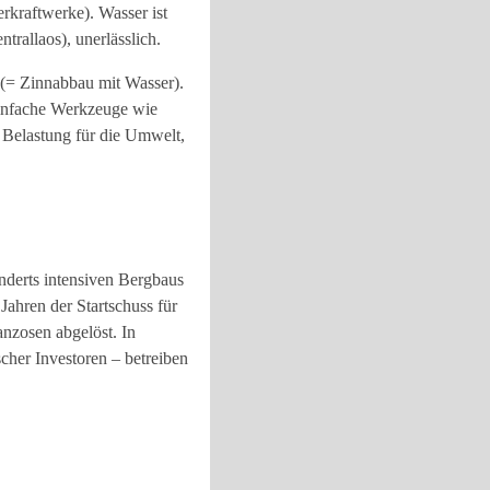
rkraftwerke). Wasser ist
rallaos), unerlässlich.
(= Zinnabbau mit Wasser).
 einfache Werkzeuge wie
e Belastung für die Umwelt,
underts intensiven Bergbaus
Jahren der Startschuss für
nzosen abgelöst. In
cher Investoren – betreiben