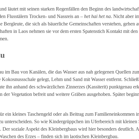
und läutet mit seinen starken Regenfällen den Beginn des landwirtschaf
n Flusstälern Trocken- und Nassreis an –
het hai het na
. Nicht aber i
ie Bergleute, die sich als bäuerliche Gemeinschaften verstehen, gehen au
haften in Laos nehmen sie vor dem ersten Spatenstich Kontakt mit den
men.
au
bbau im Bau von Kanälen, die das Wasser aus nah gelegenen Quellen zum
e Kokosnussschale gelegt, Lehm und Sand mit Wasser entfernt. Schließ
te ihn anhand des schwärzlichen Zinnerzes (Kassiterit) punktgenau er
 der Vegetation befreit und weitere Gräben ausgehoben. Später beginnt
e für ein kleines Taschengeld oder als Beitrag zum Familieneinkommen i
 zu unterscheiden. So wie Kindergrüppchen im Uferbereich mit kleinen
. Der soziale Aspekt des Kleinbergbaus wird hier besonders deutlich. 
Waschen des Erzes – finden sich im laotischen Kleinbergbau.