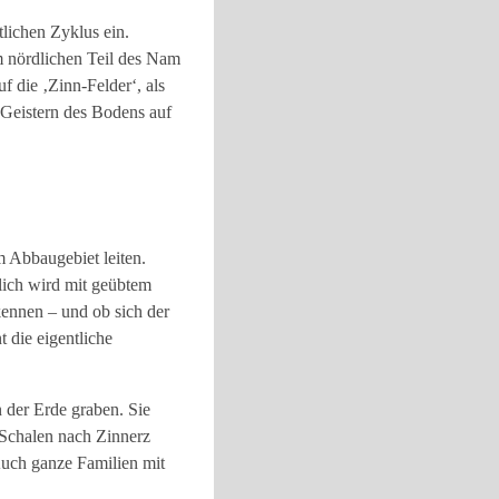
tlichen Zyklus ein.
m nördlichen Teil des Nam
f die ‚Zinn-Felder‘, als
 Geistern des Bodens auf
 Abbaugebiet leiten.
lich wird mit geübtem
kennen – und ob sich der
 die eigentliche
n der Erde graben. Sie
 Schalen nach Zinnerz
Auch ganze Familien mit