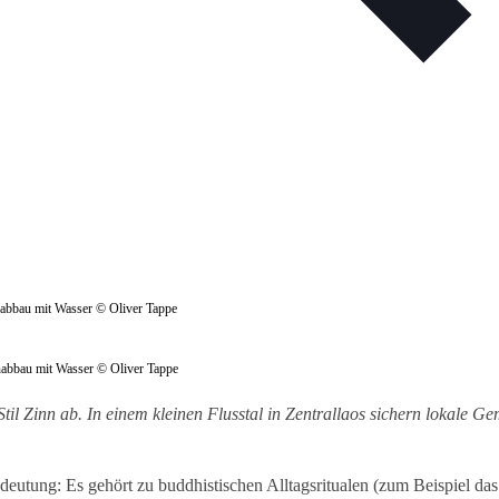
nnabbau mit Wasser © Oliver Tappe
nabbau mit Wasser © Oliver Tappe
l Zinn ab. In einem kleinen Flusstal in Zentrallaos sichern lokale Ge
deutung: Es gehört zu buddhistischen Alltagsritualen (zum Beispiel da