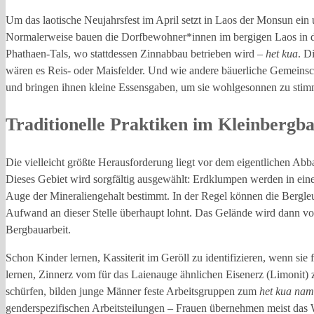
Um das laotische Neujahrsfest im April setzt in Laos der Monsun ein 
Normalerweise bauen die Dorfbewohner*innen im bergigen Laos in de
Phathaen-Tals, wo stattdessen Zinnabbau betrieben wird –
het kua
. D
wären es Reis- oder Maisfelder. Und wie andere bäuerliche Gemeinsc
und bringen ihnen kleine Essensgaben, um sie wohlgesonnen zu stim
Traditionelle Praktiken im Kleinbergb
Die vielleicht größte Herausforderung liegt vor dem eigentlichen A
Dieses Gebiet wird sorgfältig ausgewählt: Erdklumpen werden in ein
Auge der Mineraliengehalt bestimmt. In der Regel können die Bergleu
Aufwand an dieser Stelle überhaupt lohnt. Das Gelände wird dann von
Bergbauarbeit.
Schon Kinder lernen, Kassiterit im Geröll zu identifizieren, wenn si
lernen, Zinnerz vom für das Laienauge ähnlichen Eisenerz (Limonit)
schürfen, bilden junge Männer feste Arbeitsgruppen zum
het kua nam
genderspezifischen Arbeitsteilungen – Frauen übernehmen meist das 