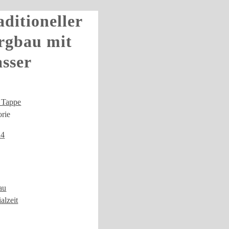
aditioneller
rgbau mit
sser
 Tappe
rie
24
au
alzeit