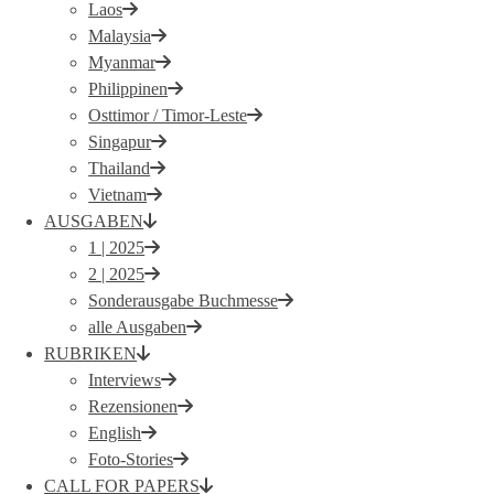
Laos
Malaysia
Myanmar
Philippinen
Osttimor / Timor-Leste
Singapur
Thailand
Vietnam
AUSGABEN
1 | 2025
2 | 2025
Sonderausgabe Buchmesse
alle Ausgaben
RUBRIKEN
Interviews
Rezensionen
English
Foto-Stories
CALL FOR PAPERS