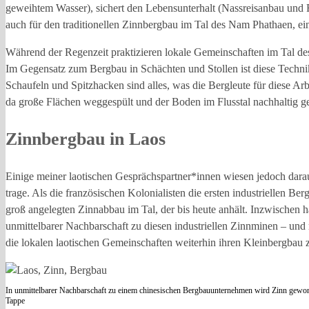
geweihtem Wasser), sichert den Lebensunterhalt (Nassreisanbau und Fi
auch für den traditionellen Zinnbergbau im Tal des Nam Phathaen, ei
Während der Regenzeit praktizieren lokale Gemeinschaften im Tal d
Im Gegensatz zum Bergbau in Schächten und Stollen ist diese Technik
Schaufeln und Spitzhacken sind alles, was die Bergleute für diese A
da große Flächen weggespült und der Boden im Flusstal nachhaltig g
Zinnbergbau in Laos
Einige meiner laotischen Gesprächspartner*innen wiesen jedoch darauf
trage. Als die französischen Kolonialisten die ersten industriellen 
groß angelegten Zinnabbau im Tal, der bis heute anhält. Inzwischen
unmittelbarer Nachbarschaft zu diesen industriellen Zinnminen – un
die lokalen laotischen Gemeinschaften weiterhin ihren Kleinbergbau 
In unmittelbarer Nachbarschaft zu einem chinesischen Bergbauunternehmen wird Zinn gewo
Tappe