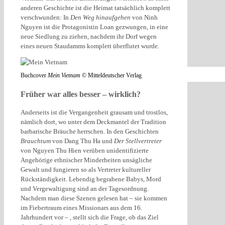
anderen Geschichte ist die Heimat tatsächlich komplett
verschwunden: In
Den Weg hinaufgehen
von Ninh
Nguyen ist die Protagonistin Loan gezwungen, in eine
neue Siedlung zu ziehen, nachdem ihr Dorf wegen
eines neuen Staudamms komplett überflutet wurde.
Buchcover
Mein Vietnam
© Mitteldeutscher Verlag
Früher war alles besser – wirklich?
Anderseits ist die Vergangenheit grausam und trostlos,
nämlich dort, wo unter dem Deckmantel der Tradition
barbarische Bräuche herrschen. In den Geschichten
Brauchtum
von Dang Thu Ha und
Der Stellvertreter
von Nguyen Thu Hien verüben unidentifizierte
Angehörige ethnischer Minderheiten unsägliche
Gewalt und fungieren so als Vertreter kultureller
Rückständigkeit. Lebendig begrabene Babys, Mord
und Vergewaltigung sind an der Tagesordnung.
Nachdem man diese Szenen gelesen hat – sie kommen
im Fiebertraum eines Missionars aus dem 16.
Jahrhundert vor – , stellt sich die Frage, ob das Ziel