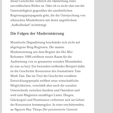
dieser Geschichte wirklich die Darstellung eines
unverfälschten Bildes ist. Oder ob es nicht eher um die
Unterwürfigkeit gegenüber der unerbittlichen
Regierungspropaganda geht, die die Unterjochung von
ethnischen Minderheiten mit deren angeblichem
‚Aufholbedarf’ rechtfertigt.
Die Folgen der Modernisierung
Moralische Degradierung beschränkt sich nicht auf
abgelegene Berg-Regionen. Die rasante
Modernisierung seit dem Beginn der
Doi Moi
-
Reformen 1986 eröffnete neuen Raum für die
Ausbreitung von so genannten sozialen Missständen
(te nan xa hoi). Ein besonders treffendes Beispiel dafür
ist die Geschichte
Konzession
des Journalisten Tran
Minh Tam. Das im Titel der Geschichte erwähnte
Entwicklungsprojekt eröffnet neue wirtschaftliche
Möglichkeiten, verschärft aber auch die sozialen
Unterschiede zwischen Insidern und Outsidern und
wird zum Magneten unzähliger Laster. Drogen,
Glücksspiel und Prostitution verbreiten sich im Gebiet
der Konzession hemmungslos. In einer erschütternden,
an Nguyen Huy Thieps
Der pensionierte General