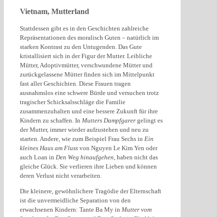
Vietnam, Mutterland
Stattdessen gibt es in den Geschichten zahlreiche
Repräsentationen des moralisch Guten – natürlich im
starken Kontrast zu den Untugenden. Das Gute
kristallisiert sich in der Figur der Mutter. Leibliche
Mütter, Adoptivmütter, verschwundene Mütter und
zurückgelassene Mütter finden sich im Mittelpunkt
fast aller Geschichten. Diese Frauen tragen
ausnahmslos eine schwere Bürde und versuchen trotz
tragischer Schicksalsschläge die Familie
zusammenzuhalten und eine bessere Zukunft für ihre
Kindern zu schaffen. In
Mutters Dampfgarer
gelingt es
der Mutter, immer wieder aufzustehen und neu zu
starten. Andere, wie zum Beispiel Frau Sechs in
Ein
kleines Haus am Fluss
von Nguyen Le Kim Yen oder
auch Loan in
Den Weg hinaufgehen
, haben nicht das
gleiche Glück. Sie verlieren ihre Lieben und können
deren Verlust nicht verarbeiten.
Die kleinere, gewöhnlichere Tragödie der Elternschaft
ist die unvermeidliche Separation von den
erwachsenen Kindern: Tante Ba My in
Mutter vom