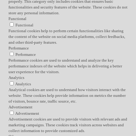
properly. This category only includes cookies that ensures basic
functionalities and security features of the website. These cookies do not
store any personal information.
Functional
Functional
Functional cookies help to perform certain functionalities like sharing
the content of the website on social media platforms, collect feedbacks,
and other third-party features.
Performance
Performance
Performance cookies are used to understand and analyze the key
performance indexes of the website which helps in delivering a better
user experience for the visitors.
Analytics
Analytics
Analytical cookies are used to understand how visitors interact with the
website. These cookies help provide information on metrics the number
of visitors, bounce rate, traffic source, etc.
Advertisement
Advertisement
Advertisement cookies are used to provide visitors with relevant ads and
marketing campaigns. These cookies track visitors across websites and
collect information to provide customized ads.