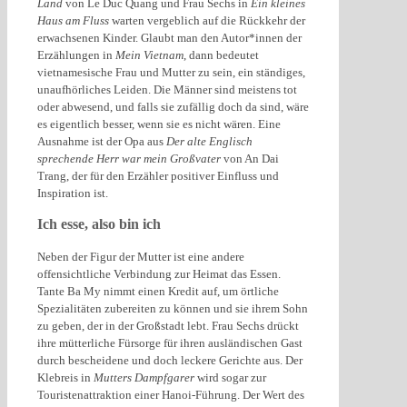
Land
von Le Duc Quang und Frau Sechs in
Ein kleines
Haus am Fluss
warten vergeblich auf die Rückkehr der
erwachsenen Kinder. Glaubt man den Autor*innen der
Erzählungen in
Mein Vietnam
, dann bedeutet
vietnamesische Frau und Mutter zu sein, ein ständiges,
unaufhörliches Leiden. Die Männer sind meistens tot
oder abwesend, und falls sie zufällig doch da sind, wäre
es eigentlich besser, wenn sie es nicht wären. Eine
Ausnahme ist der Opa aus
Der alte Englisch
sprechende Herr war mein Großvater
von An Dai
Trang, der für den Erzähler positiver Einfluss und
Inspiration ist.
Ich esse, also bin ich
Neben der Figur der Mutter ist eine andere
offensichtliche Verbindung zur Heimat das Essen.
Tante Ba My nimmt einen Kredit auf, um örtliche
Spezialitäten zubereiten zu können und sie ihrem Sohn
zu geben, der in der Großstadt lebt. Frau Sechs drückt
ihre mütterliche Fürsorge für ihren ausländischen Gast
durch bescheidene und doch leckere Gerichte aus. Der
Klebreis in
Mutters Dampfgarer
wird sogar zur
Touristenattraktion einer Hanoi-Führung. Der Wert des