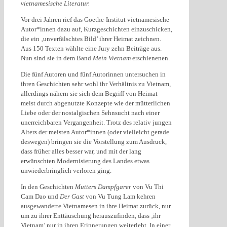
vietnamesische Literatur.
Vor drei Jahren rief das Goethe-Institut vietnamesische
Autor*innen dazu auf, Kurzgeschichten einzuschicken,
die ein ‚unverfälschtes Bild’ ihrer Heimat zeichnen.
Aus 150 Texten wählte eine Jury zehn Beiträge aus.
Nun sind sie in dem Band
Mein Vietnam
erschienenen.
Die fünf Autoren und fünf Autorinnen untersuchen in
ihren Geschichten sehr wohl ihr Verhältnis zu Vietnam,
allerdings nähern sie sich dem Begriff von Heimat
meist durch abgenutzte Konzepte wie der mütterlichen
Liebe oder der nostalgischen Sehnsucht nach einer
unerreichbaren Vergangenheit. Trotz des relativ jungen
Alters der meisten Autor*innen (oder vielleicht gerade
deswegen) bringen sie die Vorstellung zum Ausdruck,
dass früher alles besser war, und mit der lang
erwünschten Modernisierung des Landes etwas
unwiederbringlich verloren ging.
In den Geschichten
Mutters Dampfgarer
von Vu Thi
Cam Dao und
Der Gast
von Vu Tung Lam kehren
ausgewanderte Vietnamesen in ihre Heimat zurück, nur
um zu ihrer Enttäuschung herauszufinden, dass ‚ihr
Vietnam’ nur in ihren Erinnerungen weiterlebt. In einer