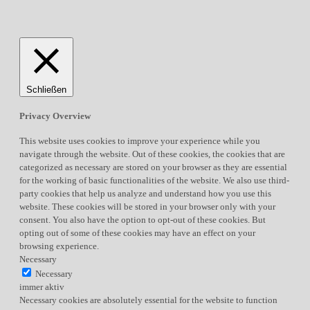
Schließen
Privacy Overview
This website uses cookies to improve your experience while you
navigate through the website. Out of these cookies, the cookies that are
categorized as necessary are stored on your browser as they are essential
for the working of basic functionalities of the website. We also use third-
party cookies that help us analyze and understand how you use this
website. These cookies will be stored in your browser only with your
consent. You also have the option to opt-out of these cookies. But
opting out of some of these cookies may have an effect on your
browsing experience.
Necessary
Necessary
immer aktiv
Necessary cookies are absolutely essential for the website to function