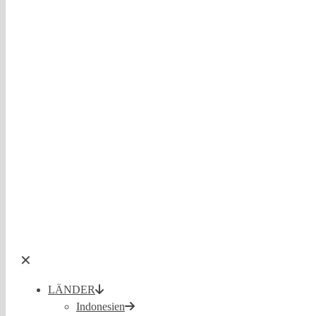
✕
LÄNDER
Indonesien