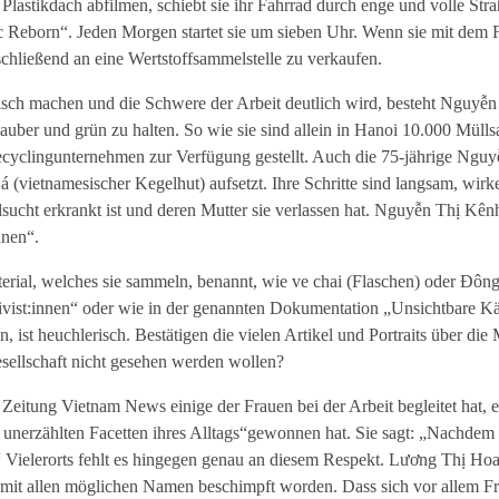
astikdach abfilmen, schiebt sie ihr Fahrrad durch enge und volle Stra
ic Reborn“. Jeden Morgen startet sie um sieben Uhr. Wenn sie mit dem 
schließend an eine Wertstoffsammelstelle zu verkaufen.
ch machen und die Schwere der Arbeit deutlich wird, besteht Nguyễn 
sauber und grün zu halten. So wie sie sind allein in Hanoi 10.000 Mülls
Recyclingunternehmen zur Verfügung gestellt. Auch die 75-jährige Ngu
á (vietnamesischer Kegelhut) aufsetzt. Ihre Schritte sind langsam, wirk
lsucht erkrankt ist und deren Mutter sie verlassen hat. Nguyễn Thị Kênh
nnen“.
rial, welches sie sammeln, benannt, wie ve chai (Flaschen) oder Đôn
vist:innen“ oder wie in der genannten Dokumentation „Unsichtbare K
n, ist heuchlerisch. Bestätigen die vielen Artikel und Portraits über di
esellschaft nicht gesehen werden wollen?
eitung Vietnam News einige der Frauen bei der Arbeit begleitet hat, er
her unerzählten Facetten ihres Alltags“gewonnen hat. Sie sagt: „Nachdem
 Vielerorts fehlt es hingegen genau an diesem Respekt. Lương Thị Hoa,
i mit allen möglichen Namen beschimpft worden. Dass sich vor allem F