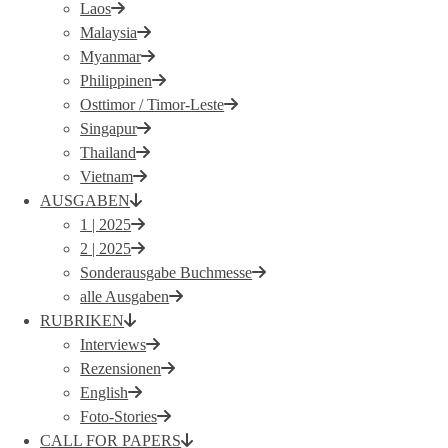
Laos
Malaysia
Myanmar
Philippinen
Osttimor / Timor-Leste
Singapur
Thailand
Vietnam
AUSGABEN
1 | 2025
2 | 2025
Sonderausgabe Buchmesse
alle Ausgaben
RUBRIKEN
Interviews
Rezensionen
English
Foto-Stories
CALL FOR PAPERS