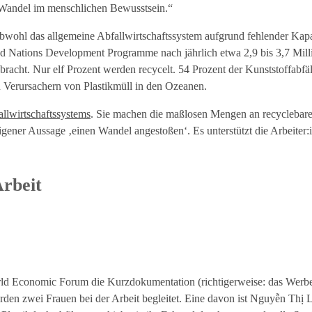
n Wandel im menschlichen Bewusstsein.“
obwohl das allgemeine Abfallwirtschaftssystem aufgrund fehlender Kapa
d Nations Development Programme nach jährlich etwa 2,9 bis 3,7 Mil
racht. Nur elf Prozent werden recycelt. 54 Prozent der Kunststoffabfäl
 Verursachern von Plastikmüll in den Ozeanen.
llwirtschaftssystems
. Sie machen die maßlosen Mengen an recyclebare
ener Aussage ‚einen Wandel angestoßen‘. Es unterstützt die Arbeiter:i
Arbeit
d Economic Forum die Kurzdokumentation (richtigerweise: das Werb
rden zwei Frauen bei der Arbeit begleitet. Eine davon ist Nguyễn Thị L