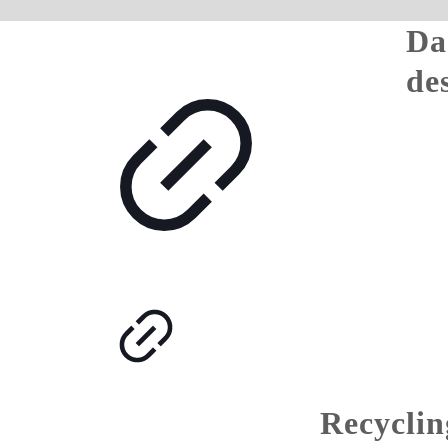
Da
de
Recyclin