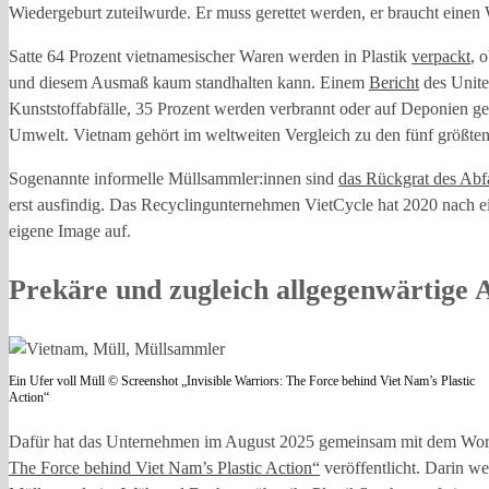
Wiedergeburt zuteilwurde. Er muss gerettet werden, er braucht eine
Satte 64 Prozent vietnamesischer Waren werden in Plastik
verpackt
, 
und diesem Ausmaß kaum standhalten kann. Einem
Bericht
des Unite
Kunststoffabfälle, 35 Prozent werden verbrannt oder auf Deponien geb
Umwelt. Vietnam gehört im weltweiten Vergleich zu den fünf größten
Sogenannte informelle Müllsammler:innen sind
das Rückgrat des Abfa
erst ausfindig. Das Recyclingunternehmen VietCycle hat 2020 nach eig
eigene Image auf.
Prekäre und zugleich allgegenwärtige 
Ein Ufer voll Müll © Screenshot „Invisible Warriors: The Force behind Viet Nam’s Plastic
Action“
Dafür hat das Unternehmen im August 2025 gemeinsam mit dem Worl
The Force behind Viet Nam’s Plastic Action“
veröffentlicht. Darin we