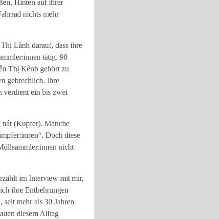
ßen. Hinten auf ihrer
Fahrrad nichts mehr
Thị Lành darauf, dass ihre
ammler:innen tätig. 90
yễn Thị Kênh gehört zu
en gebrechlich. Ihre
 verdient ein bis zwei
g nát (Kupfer). Manche
ämpfer:innen“. Doch diese
e Müllsammler:innen nicht
zählt im Interview mit mir,
 ich ihre Entbehrungen
 seit mehr als 30 Jahren
rauen diesem Alltag