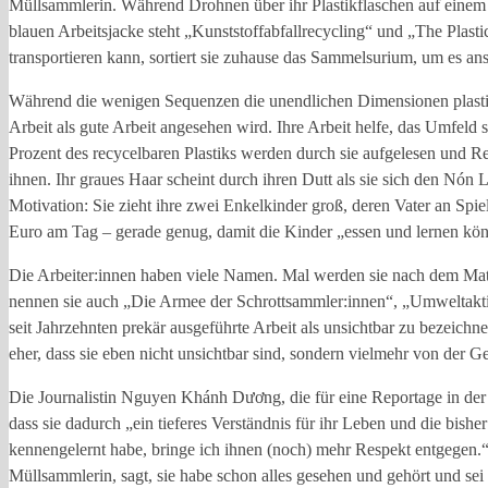
Müllsammlerin. Während Drohnen über ihr Plastikflaschen auf einem Pl
blauen Arbeitsjacke steht „Kunststoffabfallrecycling“ und „The Plast
transportieren kann, sortiert sie zuhause das Sammelsurium, um es an
Während die wenigen Sequenzen die unendlichen Dimensionen plastis
Arbeit als gute Arbeit angesehen wird. Ihre Arbeit helfe, das Umfeld 
Prozent des recycelbaren Plastiks werden durch sie aufgelesen und 
ihnen. Ihr graues Haar scheint durch ihren Dutt als sie sich den Nón L
Motivation: Sie zieht ihre zwei Enkelkinder groß, deren Vater an Spie
Euro am Tag – gerade genug, damit die Kinder „essen und lernen kö
Die Arbeiter:innen haben viele Namen. Mal werden sie nach dem Mate
nennen sie auch „Die Armee der Schrottsammler:innen“, „Umweltakti
seit Jahrzehnten prekär ausgeführte Arbeit als unsichtbar zu bezeichne
eher, dass sie eben nicht unsichtbar sind, sondern vielmehr von der G
Die Journalistin Nguyen Khánh Dương, die für eine Reportage in der Z
dass sie dadurch „ein tieferes Verständnis für ihr Leben und die bis
kennengelernt habe, bringe ich ihnen (noch) mehr Respekt entgegen.“
Müllsammlerin, sagt, sie habe schon alles gesehen und gehört und se