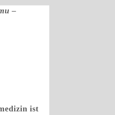
mu
–
edizin ist