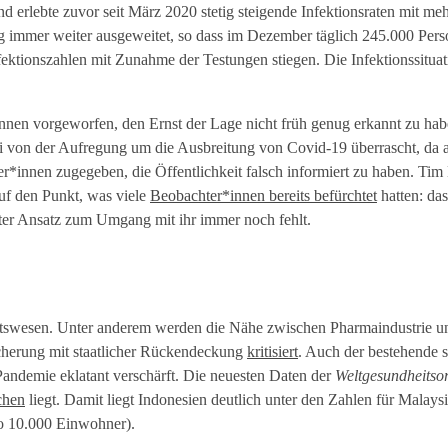
d erlebte zuvor seit März 2020 stetig steigende Infektionsraten mit meh
 immer weiter ausgeweitet, so dass im Dezember täglich 245.000 Pers
nfektionszahlen mit Zunahme der Testungen stiegen. Die Infektionssitua
innen vorgeworfen, den Ernst der Lage nicht früh genug erkannt zu h
i von der Aufregung um die Ausbreitung von Covid-19 überrascht, da a
ker*innen zugegeben, die Öffentlichkeit falsch informiert zu haben. T
auf den Punkt, was viele
Beobachter*innen bereits befürchtet
hatten: das
rter Ansatz zum Umgang mit ihr immer noch fehlt.
eitswesen. Unter anderem werden die Nähe zwischen Pharmaindustrie u
herung mit staatlicher Rückendeckung
kritisiert
. Auch der bestehende s
andemie eklatant verschärft. Die neuesten Daten der
Weltgesundheitso
chen
liegt. Damit liegt Indonesien deutlich unter den Zahlen für Malays
o 10.000 Einwohner).