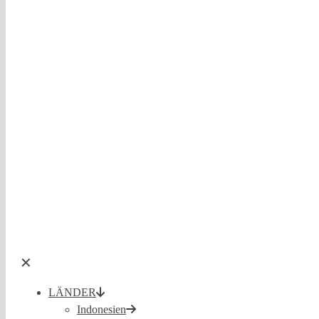
✕
LÄNDER
Indonesien