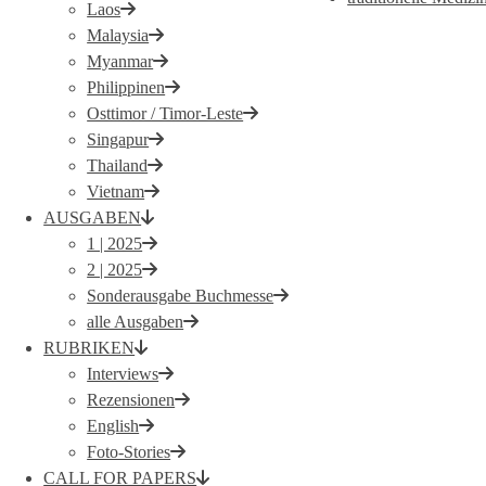
Laos
Malaysia
Myanmar
Philippinen
Osttimor / Timor-Leste
Singapur
Thailand
Vietnam
AUSGABEN
1 | 2025
2 | 2025
Sonderausgabe Buchmesse
alle Ausgaben
RUBRIKEN
Interviews
Rezensionen
English
Foto-Stories
CALL FOR PAPERS