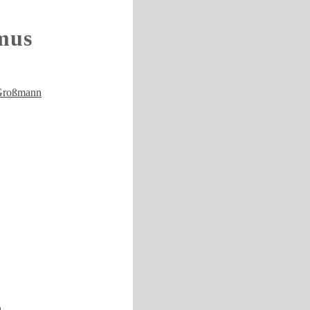
mus
Großmann
n