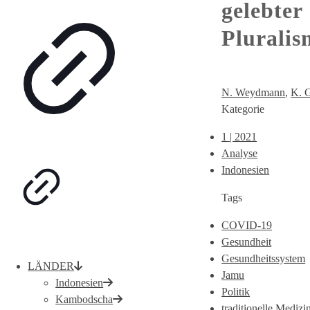
gelebter
Pluralis
N. Weydmann
,
K. 
Kategorie
1 | 2021
Analyse
Indonesien
Tags
COVID-19
Gesundheit
Gesundheitssystem
LÄNDER
Jamu
Indonesien
Politik
Kambodscha
traditionelle Medizi