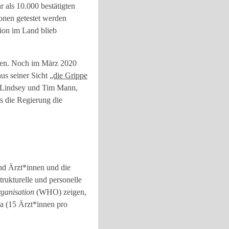
r als 10.000 bestätigten
onen getestet werden
tion im Land blieb
aben. Noch im März 2020
us seiner Sicht
„die Grippe
im Lindsey und Tim Mann,
s die Regierung die
nd Ärzt*innen und die
trukturelle und personelle
rganisation
(WHO) zeigen,
ia (15 Ärzt*innen pro