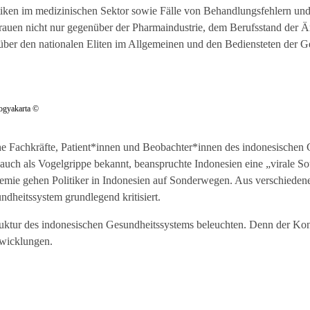
ken im medizinischen Sektor sowie Fälle von Behandlungsfehlern und
strauen nicht nur gegenüber der Pharmaindustrie, dem Berufsstand der 
ber den nationalen Eliten im Allgemeinen und den Bediensteten der 
Yogyakarta ©
he Fachkräfte, Patient*innen und Beobachter*innen des indonesischen 
uch als Vogelgrippe bekannt, beanspruchte Indonesien eine „virale So
mie gehen Politiker in Indonesien auf Sonderwegen. Aus verschieden
ndheitssystem grundlegend kritisiert.
truktur des indonesischen Gesundheitssystems beleuchten. Denn der Ko
twicklungen.