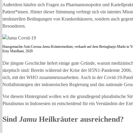
Außerdem häufen sich Fragen zu Pharmamonopolen und Kartellprakti
Patient*innen. Hinter dieser Stimmung verbirgt sich ein latentes Mis
strukturellen Bedingungen von Krankenhäusern, sondern auch gegenü
Besonderen.
Hausgemachte Anti-Corona
Jamu
-Kräutermedizin, verkauft auf dem Beringharjo-Markt in 
Erny Mardhani, 2020
Die jüngste Geschichte liefert einige gute Gründe, warum medizinisc
skeptisch sind: Bereits während der Krise der H5N1-Pandemie 2006, a
sich, mit der WHO zusammenzuarbeiten. Auch in der Covid-19-Pande
Notfallstrategien der indonesischen Regierung und das nationale Gesu
Vor diesem Hintergrund wollen wir die grundlegend pluralistische S
Pluralismus in Indonesien ist entscheidend für ein Verständnis der En
Sind
Jamu
Heilkräuter ausreichend?