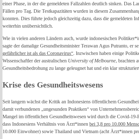
einer Phase, in der die gemeldeten Fallzahlen deutlich sinken. Das Lan
Fällen pro Tag. Die Testkapazitäten wurden in diesem Zusammenhang
konnten. Dies führte jedoch gleichzeitig dazu, dass die gemeldeten I
weiterhin unübersichtlich.
Wie in vielen anderen Ländern auch, wurde indonesischen Politiker*
sagte der damalige Gesundheitsminister Terawan Agus Putranto, er se
gefährlicher ist als das Coronavirus“
. Inzwischen haben einige Politi
Wissenschaftler der australischen
University of Melbourne
, brachten 
Gesundheitsbedrohung zu lange geleugnet hat und ein klar strukturie
Krise des Gesundheitswesens
Seit langem wächst die Kritik an Indonesiens öffentlichem Gesundh
damit verbundenen „ungesunden Praktiken“ von Unternehmensbereic
Mangel im öffentlichen Gesundheitswesen wird durch die Covid-19-P
dass Indonesiens Verhältnis von Ärzt*innen
bei 3,8 pro 10.000 Mens
10.000 Einwohner) sowie Thailand und Vietnam (acht Ärzt*innen pr