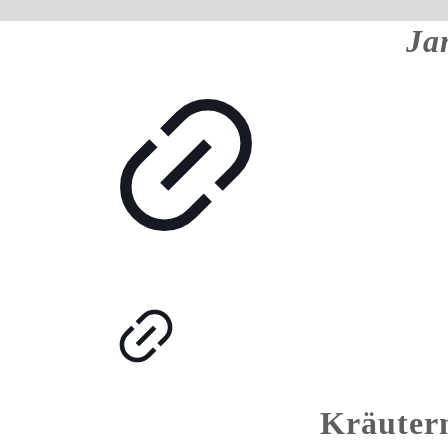
Ja
Kräuterm