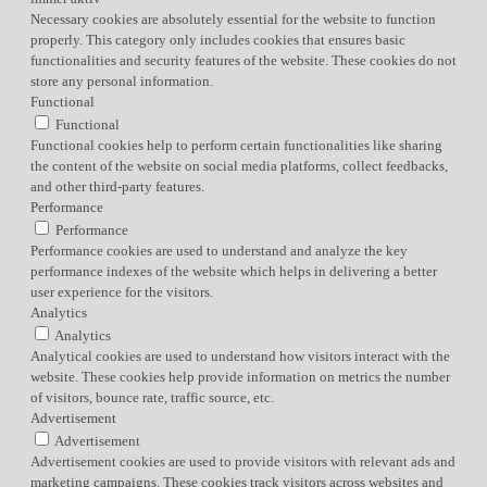
Necessary cookies are absolutely essential for the website to function
properly. This category only includes cookies that ensures basic
functionalities and security features of the website. These cookies do not
store any personal information.
Functional
Functional
Functional cookies help to perform certain functionalities like sharing
the content of the website on social media platforms, collect feedbacks,
and other third-party features.
Performance
Performance
Performance cookies are used to understand and analyze the key
performance indexes of the website which helps in delivering a better
user experience for the visitors.
Analytics
Analytics
Analytical cookies are used to understand how visitors interact with the
website. These cookies help provide information on metrics the number
of visitors, bounce rate, traffic source, etc.
Advertisement
Advertisement
Advertisement cookies are used to provide visitors with relevant ads and
marketing campaigns. These cookies track visitors across websites and