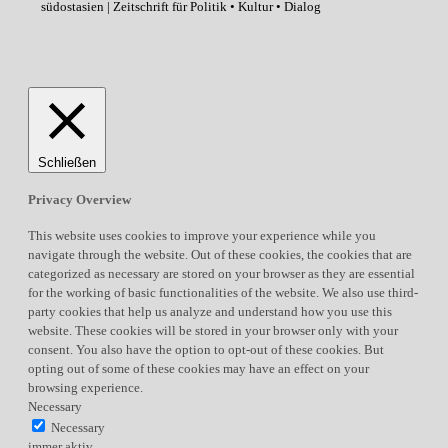
südostasien | Zeitschrift für Politik • Kultur • Dialog
Schließen
Privacy Overview
This website uses cookies to improve your experience while you
navigate through the website. Out of these cookies, the cookies that are
categorized as necessary are stored on your browser as they are essential
for the working of basic functionalities of the website. We also use third-
party cookies that help us analyze and understand how you use this
website. These cookies will be stored in your browser only with your
consent. You also have the option to opt-out of these cookies. But
opting out of some of these cookies may have an effect on your
browsing experience.
Necessary
Necessary
immer aktiv