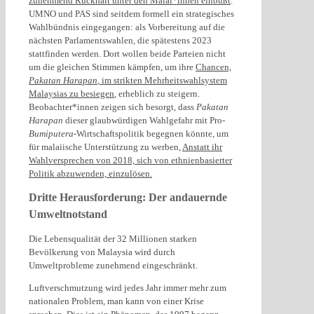
zunehmend Rückhalt unter den Malai*innen einbüßt
.
UMNO und PAS sind seitdem formell ein strategisches
Wahlbündnis eingegangen: als Vorbereitung auf die
nächsten Parlamentswahlen, die spätestens 2023
stattfinden werden. Dort wollen beide Parteien nicht
um die gleichen Stimmen kämpfen, um ihre
Chancen,
Pakatan Harapan
, im strikten Mehrheitswahlsystem
Malaysias zu besiegen
, erheblich zu steigern.
Beobachter*innen zeigen sich besorgt, dass
Pakatan
Harapan
dieser glaubwürdigen Wahlgefahr mit Pro-
Bumiputera
-Wirtschaftspolitik begegnen könnte, um
für malaiische Unterstützung zu werben,
Anstatt ihr
Wahlversprechen von 2018, sich von ethnienbasierter
Politik abzuwenden, einzulösen.
Dritte Herausforderung: Der andauernde
Umweltnotstand
Die Lebensqualität der 32 Millionen starken
Bevölkerung von Malaysia wird durch
Umweltprobleme zunehmend eingeschränkt.
Luftverschmutzung wird jedes Jahr immer mehr zum
nationalen Problem, man kann von einer Krise