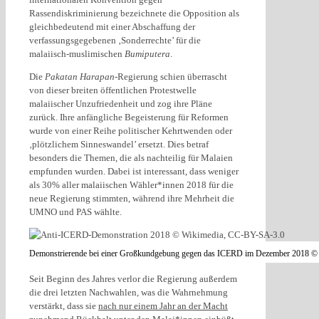
Rassendiskriminierung bezeichnete die Opposition als
gleichbedeutend mit einer Abschaffung der
verfassungsgegebenen ‚Sonderrechte’ für die
malaiisch-muslimischen
Bumiputera
.
Die
Pakatan Harapan
-Regierung schien überrascht
von dieser breiten öffentlichen Protestwelle
malaiischer Unzufriedenheit und zog ihre Pläne
zurück. Ihre anfängliche Begeisterung für Reformen
wurde von einer Reihe politischer Kehrtwenden oder
‚plötzlichem Sinneswandel’ ersetzt. Dies betraf
besonders die Themen, die als nachteilig für Malaien
empfunden wurden. Dabei ist interessant, dass weniger
als 30% aller malaiischen Wähler*innen 2018 für die
neue Regierung stimmten, während ihre Mehrheit die
UMNO und PAS wählte.
Demonstrierende bei einer Großkundgebung gegen das ICERD im Dezember 2018 
Seit Beginn des Jahres verlor die Regierung außerdem
die drei letzten Nachwahlen, was die Wahrnehmung
verstärkt, dass sie
nach nur einem Jahr an der Macht