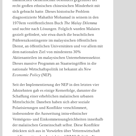
recht großen ethnischen chinesischen Minderheit mit
sich gebracht hatte. Dieses historische Problem
diagnostizierte Mahathir Mohamad in seinem in den
1970ern veröffentlichten Buch
The Malay Dilemma
und suchte nach Lösungen. Folglich wurden Malaien
gezielt gefördert, wie etwa durch die beachtlichen
Präferenzkontingente im malaysischen öffentlichen
Dienst, an öffentlichen Universitäten und vor allem mit
dem nationalen Ziel von mindestens 30%
Aktienanteilen im malaysischen Unternehmenssektor.
Dieses massive Programm an Staatseingriffen in die
nationale Wirtschaftspolitik ist bekannt als
New
Economic Policy
(NEP).
Seit der Implementierung der NEP in den letzten vier
Jahrzehnten gab es einige Kernerfolge, darunter die
Schaffung einer erheblichen malaiischen urbanen
Mittelschicht. Daneben haben sich aber soziale
Polarisierungen und Konflikte verschlimmert,
insbesondere die Ausweitung intra-ethnischer
Vermögens- und Einkommensungleichheiten innerhalb
der malaiischen Gemeinschaft selbst. Diese Konflikte
drückten sich aus in Vorwürfen über Vetternwirtschaft