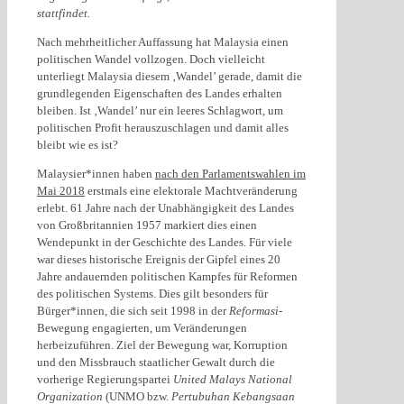
stattfindet.
Nach mehrheitlicher Auffassung hat Malaysia einen
politischen Wandel vollzogen. Doch vielleicht
unterliegt Malaysia diesem ‚Wandel’ gerade, damit die
grundlegenden Eigenschaften des Landes erhalten
bleiben. Ist ‚Wandel’ nur ein leeres Schlagwort, um
politischen Profit herauszuschlagen und damit alles
bleibt wie es ist?
Malaysier*innen haben
nach den Parlamentswahlen im
Mai 2018
erstmals eine elektorale Machtveränderung
erlebt. 61 Jahre nach der Unabhängigkeit des Landes
von Großbritannien 1957 markiert dies einen
Wendepunkt in der Geschichte des Landes. Für viele
war dieses historische Ereignis der Gipfel eines 20
Jahre andauernden politischen Kampfes für Reformen
des politischen Systems. Dies gilt besonders für
Bürger*innen, die sich seit 1998 in der
Reformasi
-
Bewegung engagierten, um Veränderungen
herbeizuführen. Ziel der Bewegung war, Korruption
und den Missbrauch staatlicher Gewalt durch die
vorherige Regierungspartei
United Malays National
Organization
(UNMO bzw.
Pertubuhan Kebangsaan