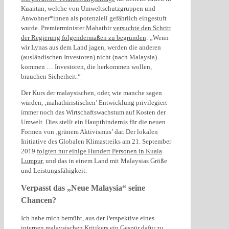
Kuantan, welche von Umweltschutzgruppen und
Anwohner*innen als potenziell gefährlich eingestuft
wurde. Premierminister Mahathir
versuchte den Schritt
der Regierung folgendermaßen zu begründen
: „Wenn
wir Lynas aus dem Land jagen, werden die anderen
(ausländischen Investoren) nicht (nach Malaysia)
kommen … Investoren, die herkommen wollen,
brauchen Sicherheit.“
Der Kurs der malaysischen, oder, wie manche sagen
würden, ‚mahathiristischen’ Entwicklung privilegiert
immer noch das Wirtschaftswachstum auf Kosten der
Umwelt. Dies stellt ein Haupthindernis für die neuen
Formen von ‚grünem Aktivismus’ dar. Der lokalen
Initiative des Globalen Klimastreiks am 21. September
2019
folgten nur einige Hundert Personen in Kuala
Lumpur
, und das in einem Land mit Malaysias Größe
und Leistungsfähigkeit.
Verpasst das „Neue Malaysia“ seine
Chancen?
Ich habe mich bemüht, aus der Perspektive eines
internen malaysischen Kritikers ein Gespür dafür zu