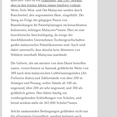
sprechen. Dies ist ein
Phänomen, das 1997 begann,
aber in den letzten Jahren immer häufiger vorkam
.
Weite Teile West- und Ost-Malaysias werden durch
Rauchnebel, den sogenannten
Haze
, eingehüllt. Der
Smog sei Folge der gängigen Praxis von
Brandrodungen für Palmölplantagen im benachbarten
Indonesien, beklagen Malaysier*innen. Dies ist eine
heuchlerische Anschuldigung, da einige der
durchführenden Unternehmen Tochtergesellschaften
großer malaysischer Palmölkonzerne sind. Auch wird
dabei unterstellt, dass absolut kein Abrennen von
Wäldern innerhalb Malaysias stattfände.
Die Gebiete, die am meisten von dem Dunst betroffen
waren, verzeichneten in Sarawak gefährliche Werte von
389 nach dem malaysischen Luftbelastungsindex (
Air
Pollution Index
) und Zählerstände von über 200 in
Selangor und Penang, wobei Stände ab 100 als
ungesund, über 200 als sehr ungesund, und 300 als
gefährlich gelten. Dies führte häufig zur
vorübergehenden Schließungen von Schulen, und
betraf seitdem mehr als 363.000 Schüler*innen.
Solche andauernden Bedingungen gefährden nicht nur
die allgemeine Gesundheit, sondern belasten auch