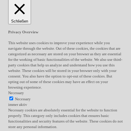
Schließen
Privacy Overview
This website uses cookies to improve your experience while you
navigate through the website. Out of these cookies, the cookies that are
categorized as necessary are stored on your browser as they are essential
for the working of basic functionalities of the website. We also use third-
party cookies that help us analyze and understand how you use this
website. These cookies will be stored in your browser only with your
consent. You also have the option to opt-out of these cookies. But
opting out of some of these cookies may have an effect on your
browsing experience.
Necessary
Necessary
immer aktiv
Necessary cookies are absolutely essential for the website to function
properly. This category only includes cookies that ensures basic
functionalities and security features of the website. These cookies do not
store any personal information.