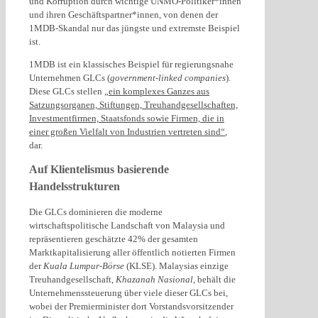
und Korruption durch wichtige UNMO-Politiker*innen
und ihren Geschäftspartner*innen, von denen der
1MDB-Skandal nur das jüngste und extremste Beispiel
ist.
1MDB ist ein klassisches Beispiel für regierungsnahe
Unternehmen GLCs (
government-linked companies
).
Diese GLCs stellen
„ein komplexes Ganzes aus
Satzungsorganen, Stiftungen, Treuhandgesellschaften,
Investmentfirmen, Staatsfonds sowie Firmen, die in
einer großen Vielfalt von Industrien vertreten sind“
,
dar.
Auf Klientelismus basierende
Handelsstrukturen
Die GLCs dominieren die moderne
wirtschaftspolitische Landschaft von Malaysia und
repräsentieren geschätzte 42% der gesamten
Marktkapitalisierung aller öffentlich notierten Firmen
der
Kuala Lumpur-Börse
(KLSE). Malaysias einzige
Treuhandgesellschaft,
Khazanah Nasional
, behält die
Unternehmenssteuerung über viele dieser GLCs bei,
wobei der Premierminister dort Vorstandsvorsitzender