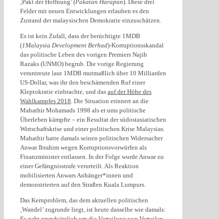
‚Pakt der Hoffnung’ (
Pakatan Harapan
). Diese drei
Felder mit neuen Entwicklungen erlauben es den
Zustand der malaysischen Demokratie einzuschätzen.
Es ist kein Zufall, dass der berüchtigte 1MDB
(
1Malaysia Development Berhad
)-Korruptionsskandal
das politische Leben des vorigen Premiers Najib
Razaks (UNMO) begrub. Die vorige Regierung
veruntreute laut 1MDB mutmaßlich über 10 Milliarden
US-Dollar, was ihr den beschämenden Ruf einer
Kleptokratie einbrachte, und das
auf der Höhe des
Wahlkampfes 2018
. Die Situation erinnert an die
Mahathir Mohamads 1998 als er ums politische
Überleben kämpfte – ein Resultat der südostasiatischen
Wirtschaftskrise und einer politischen Krise Malaysias.
Mahathir hatte damals seinen politischen Widersacher
Anwar Ibrahim wegen Korruptionsvorwürfen als
Finanzminister entlassen. In der Folge wurde Anwar zu
einer Gefängnisstrafe verurteilt. Als Reaktion
mobilisierten Anwars Anhänger*innen und
demonstrierten auf den Straßen Kuala Lumpurs.
Das Kernproblem, das dem aktuellen politischen
‚Wandel’ zugrunde liegt, ist heute dasselbe wie damals:
Es geht grundsätzlich um die Verteilung von Vorteilen