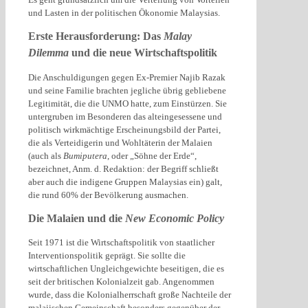
und Lasten in der politischen Ökonomie Malaysias.
Erste Herausforderung: Das
Malay
Dilemma
und die neue Wirtschaftspolitik
Die Anschuldigungen gegen Ex-Premier Najib Razak
und seine Familie brachten jegliche übrig gebliebene
Legitimität, die die UNMO hatte, zum Einstürzen. Sie
untergruben im Besonderen das alteingesessene und
politisch wirkmächtige Erscheinungsbild der Partei,
die als Verteidigerin und Wohltäterin der Malaien
(auch als
Bumiputera
, oder „Söhne der Erde“,
bezeichnet, Anm. d. Redaktion: der Begriff schließt
aber auch die indigene Gruppen Malaysias ein) galt,
die rund 60% der Bevölkerung ausmachen.
Die Malaien und die
New Economic Policy
Seit 1971 ist die Wirtschaftspolitik von staatlicher
Interventionspolitik geprägt. Sie sollte die
wirtschaftlichen Ungleichgewichte beseitigen, die es
seit der britischen Kolonialzeit gab. Angenommen
wurde, dass die Kolonialherrschaft große Nachteile der
malaiischen Gemeinschaft besonders gegenüber der