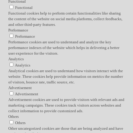
Functional
Functional
Functional cookies help to perform certain functionalities like sharing
the content of the website on social media platforms, collect feedbacks,
and other third-party features.
Performance
Performance
Performance cookies are used to understand and analyze the key
performance indexes of the website which helps in delivering a better
user experience for the visitors.
Analytics
Analytics
Analytical cookies are used to understand how visitors interact with the
website. These cookies help provide information on metrics the number
of visitors, bounce rate, traffic source, etc.
Advertisement
Advertisement
Advertisement cookies are used to provide visitors with relevant ads and
marketing campaigns. These cookies track visitors across websites and
collect information to provide customized ads.
Others
Others
Other uncategorized cookies are those that are being analyzed and have