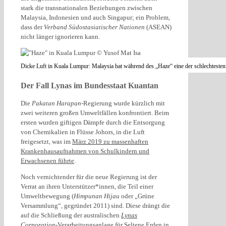
stark die transnationalen Beziehungen zwischen
Malaysia, Indonesien und auch Singapur; ein Problem,
dass der
Verband Südostasiatischer Nationen
(ASEAN)
nicht länger ignorieren kann.
Dicke Luft in Kuala Lumpur: Malaysia hat während des „Haze“ eine der schlechtesten
Der Fall Lynas im Bundesstaat Kuantan
Die
Pakatan Harapan
-Regierung wurde kürzlich mit
zwei weiteren großen Umweltfällen konfrontiert. Beim
ersten wurden giftigen Dämpfe durch die Entsorgung
von Chemikalien in Flüsse Johors, in die Luft
freigesetzt, was im
März 2019 zu massenhaften
Krankenhausaufnahmen von Schulkindern und
Erwachsenen führte
.
Noch vernichtender für die neue Regierung ist der
Verrat an ihren Unterstützer*innen, die Teil einer
Umweltbewegung (
Himpunan Hijau
oder „Grüne
Versammlung“, gegründet 2011) sind. Diese drängt die
auf die Schließung der australischen
Lynas
Corporation
-Verarbeitungsanlage
für Seltene Erden in