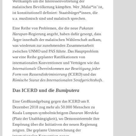
Wettkampfs um die Interessenvertretung der
malaiischen Bevölkerung kämpften. Wer ‚Malai*in’ ist,
ist konstitutionell definiert: Staatsbürger*innen, die
u.a. muslimisch sind und malaiisch sprechen.
Eine Reihe von Problemen, die die neue
Pakatan
Harapan
-Regierung angeht, haben dafür gesorgt, dass
Ärger innerhalb der malaiischen Wählerschaft aufkam,
was wiederum zur zunehmenden Zusammenarbeit
zwischen UNMO und PAS führte. Das Hauptproblem
war eine Reihe geplanter Ratifikationen von
internationalen Konventionen und Verträgen wie das
Internationale Übereinkommen zur Beseitigung jeder
Form von Rassendiskriminierung
(ICERD) und das
Römische Statut des Internationalen Strafgerichtshofs
.
Das ICERD und die
Bumiputera
Eine Großkundgebung gegen das ICERD am 8.
Dezember 2018 zog mehr als 50.000 Menschen zu
Kuala Lumpurs symbolträchtigem
Dataran Merdeka
(Platz der Unabhängigkeit), wo Demonstrierende ihre
Empörung über die Initiativen der neuen Regierung
zeigten. Die geplante Unterzeichnung der
internationalen Konvention gegen