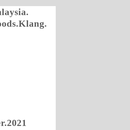
laysia.
oods.Klang.
r.2021