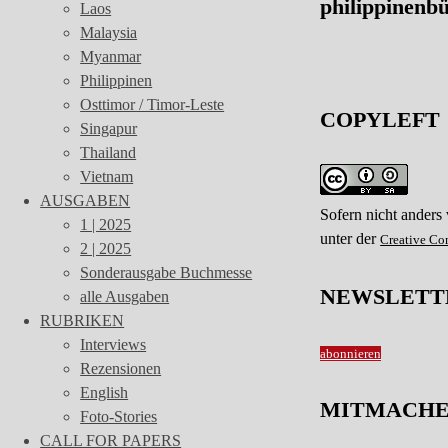
philippinenb
Laos
Malaysia
Myanmar
Philippinen
Osttimor / Timor-Leste
COPYLEFT
Singapur
Thailand
Vietnam
AUSGABEN
Sofern nicht anders
1 | 2025
unter der
Creative C
2 | 2025
Sonderausgabe Buchmesse
NEWSLETT
alle Ausgaben
RUBRIKEN
Interviews
abonnieren
Rezensionen
English
MITMACH
Foto-Stories
CALL FOR PAPERS