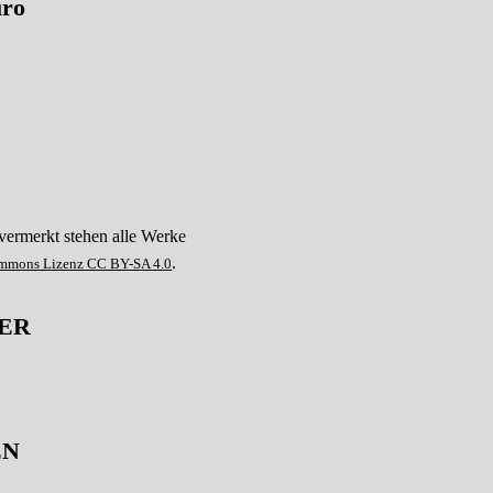
üro
 vermerkt stehen alle Werke
.
ommons Lizenz CC BY-SA 4.0
ER
EN