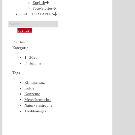
English
Foto-Stories
CALL FOR PAPERS
Spenden
Pia Bosch
Kategorie
1 | 2020
Philippinen
Tags
Klimaschutz
Kohle
Konzerne
Menschenrechte
Naturkatastrophe
Treibhausgas