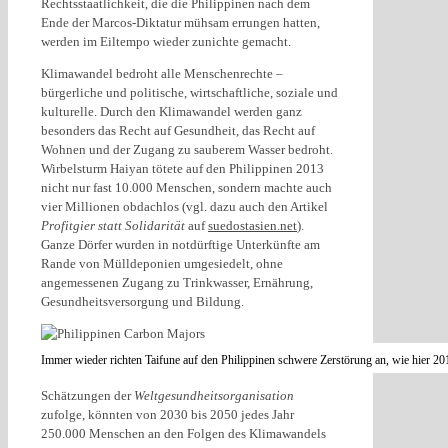
Rechtsstaatlichkeit, die die Philippinen nach dem
Ende der Marcos-Diktatur mühsam errungen hatten,
werden im Eiltempo wieder zunichte gemacht.
Klimawandel bedroht alle Menschenrechte –
bürgerliche und politische, wirtschaftliche, soziale und
kulturelle. Durch den Klimawandel werden ganz
besonders das Recht auf Gesundheit, das Recht auf
Wohnen und der Zugang zu sauberem Wasser bedroht.
Wirbelsturm Haiyan tötete auf den Philippinen 2013
nicht nur fast 10.000 Menschen, sondern machte auch
vier Millionen obdachlos (vgl. dazu auch den Artikel
Profitgier statt Solidarität
auf
suedostasien.net
).
Ganze Dörfer wurden in notdürftige Unterkünfte am
Rande von Mülldeponien umgesiedelt, ohne
angemessenen Zugang zu Trinkwasser, Ernährung,
Gesundheitsversorgung und Bildung.
Immer wieder richten Taifune auf den Philippinen schwere Zerstörung an, wie hier 
Schätzungen der
Weltgesundheitsorganisation
zufolge, könnten von 2030 bis 2050 jedes Jahr
250.000 Menschen an den Folgen des Klimawandels