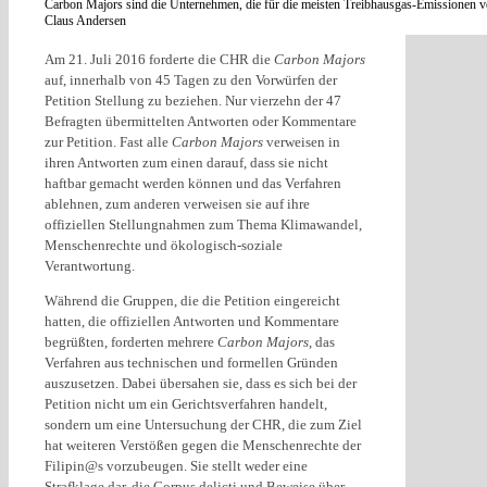
Carbon Majors sind die Unternehmen, die für die meisten Treibhausgas-Emissionen v
Claus Andersen
Am 21. Juli 2016 forderte die CHR die
Carbon Majors
auf, innerhalb von 45 Tagen zu den Vorwürfen der
Petition Stellung zu beziehen. Nur vierzehn der 47
Befragten übermittelten Antworten oder Kommentare
zur Petition. Fast alle
Carbon Majors
verweisen in
ihren Antworten zum einen darauf, dass sie nicht
haftbar gemacht werden können und das Verfahren
ablehnen, zum anderen verweisen sie auf ihre
offiziellen Stellungnahmen zum Thema Klimawandel,
Menschenrechte und ökologisch-soziale
Verantwortung.
Während die Gruppen, die die Petition eingereicht
hatten, die offiziellen Antworten und Kommentare
begrüßten, forderten mehrere
Carbon Majors
, das
Verfahren aus technischen und formellen Gründen
auszusetzen. Dabei übersahen sie, dass es sich bei der
Petition nicht um ein Gerichtsverfahren handelt,
sondern um eine Untersuchung der CHR, die zum Ziel
hat weiteren Verstößen gegen die Menschenrechte der
Filipin@s vorzubeugen. Sie stellt weder eine
Strafklage dar, die Corpus delicti und Beweise über