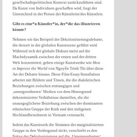
gesellschaftspolitischen Kontext zurückzuführen sind.
Da Kunst von Individuen geschaffen wird, liegt der
Unterschied in der Person der Künstlerin/des Künstlers.
Gibt es eine*n Künstler*in, der*die das illustrieren
könnte?
Nehmen wir das Beispiel der Dekolonisierungsdebatte,
die derzeit in der globalen Kunstszene geführt wird.
Während sich der globale Diskurs meist auf die
Machtdynamik zwischen der ersten und der dritten
Welt konzentriert, gehen einige Kunstwerke wie
How
to Improve the World
von Nguyễn Trinh Thi über diese
Art der Debatte hinaus. Diese Film-Essay/Installation
arbeitet mit Bildern und Tönen, die die dialektischen
Beziehungen zwischen erstrangigen und
‚untergeordneten‘ Medien vor dem Hintergrund
dekonstruierter Verhältnisse darstellen, die die
unausgeglichene Beziehung zwischen der dominanten
ethnischen Gruppe der Kinh und den indigenen
Hochlandbewohnern in Vietnam verursacht.
Indem das Kunstwerk die Stimmen der marginalisierten
Gruppe in den Vordergrund rückt, verschiebt es den
Fokus der Dekolonisierung auf die ‚Untergeordneten‘