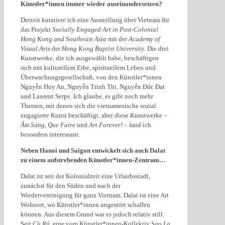
Künstler*innen immer wieder auseinandersetzen?
Derzeit kuratiere ich eine Ausstellung über Vietnam für
das Projekt
Socially Engaged Art in Post-Colonial
Hong Kong and Southeast Asia
mit der
Academy of
Visual Arts
der
Hong Kong Baptist University
. Die drei
Kunstwerke, die ich ausgewählt habe, beschäftigen
sich mit kulturellem Erbe, spirituellem Leben und
Überwachungsgesellschaft, von den Künstler*innen
Nguyễn Huy An, Nguyễn Trinh Thi, Nguyễn Đức Đạt
und Laurent Serpe. Ich glaube, es gibt noch mehr
Themen, mit denen sich die vietnamesische sozial
engagierte Kunst beschäftigt, aber diese Kunstwerke –
Âm Sáng
,
Que Faire
und
Art Forever!
– fand ich
besonders interessant.
Neben Hanoi und Saigon entwickelt sich auch Dalat
zu einem aufstrebenden Künstler*innen-Zentrum…
Dalat ist seit der Kolonialzeit eine Urlaubsstadt,
zunächst für den Süden und nach der
Wiedervereinigung für ganz Vietnam. Dalat ist eine Art
Wohnort, wo Künstler*innen ungestört schaffen
können. Aus diesem Grund war es jedoch relativ still.
Seit
Cù Rú
, eine vom Künstler*innen-Kollektiv
Sao La