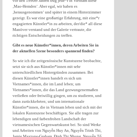
vor den 1990er Jahren trug jede*r in Vietnam diese
‚Mao-Hemden‘. Aber egal, wir haben es
‚herausgenommen‘ und später in einem Hinterzimmer
gezeigt. Es war eine großartige Erfahrung, mit eine*r
engagierten Künstler*in zu arbeiten, der/die* all diese
Manöver verstand und der Galerie vertraute, die
richtigen Entscheidungen zu treffen.
Gibt es neue Künstler*innen, deren Arbeiten Sie in
der aktuellen Szene besonders spannend finden?
So wie ich die zeitgenössische Kunstszene beobachte,
setzt sie sich aus Künstler*innen mit sehr
unterschiedlichen Hintergründen zusammen. Bei
diesen Künstler*innen handelt es sich um
Vietnames*innen, die im Land leben; um
Vietnames*innen, die das Land gezwungenermaßen
verließen oder freiwillig gingen, um zu studieren, und
dann zurückkehrten; und um internationale
Künstler*innen, die in Vietnam leben und sich mit der
lokalen Kunstszene beschäftigen. Sie alle tragen zur
lebendigen und farbenfrohen Landschaft der
vietnamesischen Gegenwartskunst bei. So sind Werke
und Arbeiten von Nguyễn Huy An, Nguyễn Trinh Thi,
Jamie Maxtone-Graham, Đinh Thị Nhung, Nguyễn Tố