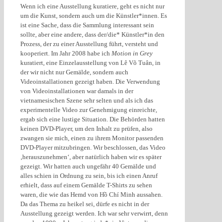
Wenn ich eine Ausstellung kuratiere, geht es nicht nur
um die Kunst, sondern auch um die Künstler*innen. Es
ist eine Sache, dass die Sammlung interessant sein
sollte, aber eine andere, dass der/die* Künstler*in den
Prozess, der zu einer Ausstellung führt, versteht und
kooperiert. Im Jahr 2008 habe ich
Motion in Grey
kuratiert, eine Einzelausstellung von Lê Võ Tuân, in
der wir nicht nur Gemälde, sondern auch
Videoinstallationen gezeigt haben. Die Verwendung
von Videoinstallationen war damals in der
vietnamesischen Szene sehr selten und als ich das
experimentelle Video zur Genehmigung einreichte,
ergab sich eine lustige Situation. Die Behörden hatten
keinen DVD-Player, um den Inhalt zu prüfen, also
zwangen sie mich, einen zu ihrem Monitor passenden
DVD-Player mitzubringen. Wir beschlossen, das Video
‚herauszunehmen‘, aber natürlich haben wir es später
gezeigt. Wir hatten auch ungefähr 40 Gemälde und
alles schien in Ordnung zu sein, bis ich einen Anruf
erhielt, dass auf einem Gemälde T-Shirts zu sehen
waren, die wie das Hemd von Hồ Chí Minh aussahen.
Da das Thema zu heikel sei, dürfe es nicht in der
Ausstellung gezeigt werden. Ich war sehr verwirrt, denn