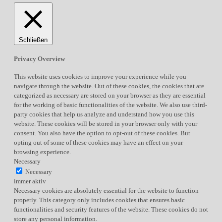
Schließen
Privacy Overview
This website uses cookies to improve your experience while you
navigate through the website. Out of these cookies, the cookies that are
categorized as necessary are stored on your browser as they are essential
for the working of basic functionalities of the website. We also use third-
party cookies that help us analyze and understand how you use this
website. These cookies will be stored in your browser only with your
consent. You also have the option to opt-out of these cookies. But
opting out of some of these cookies may have an effect on your
browsing experience.
Necessary
Necessary
immer aktiv
Necessary cookies are absolutely essential for the website to function
properly. This category only includes cookies that ensures basic
functionalities and security features of the website. These cookies do not
store any personal information.