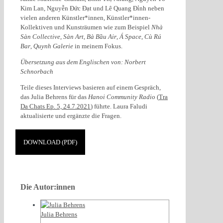
Kim Lan, Nguyễn Đức Đạt und Lê Quang Đỉnh neben
vielen anderen Künstler*innen, Künstler*innen-
Kollektiven und Kunsträumen wie zum Beispiel
Nhà
Sàn Collective
,
Sàn Art
,
Bà Bầu Air
,
Á Space
,
Cù Rú
Bar
,
Quynh Galerie
in meinem Fokus.
Übersetzung aus dem Englischen von: Norbert
Schnorbach
Teile dieses Interviews basieren auf einem Gespräch,
das Julia Behrens für das
Hanoi Community Radio
(
Tra
Da Chats Ep. 5, 24.7.2021
) führte. Laura Faludi
aktualisierte und ergänzte die Fragen.
DOWNLOAD (PDF)
Die Autor:innen
Julia Behrens