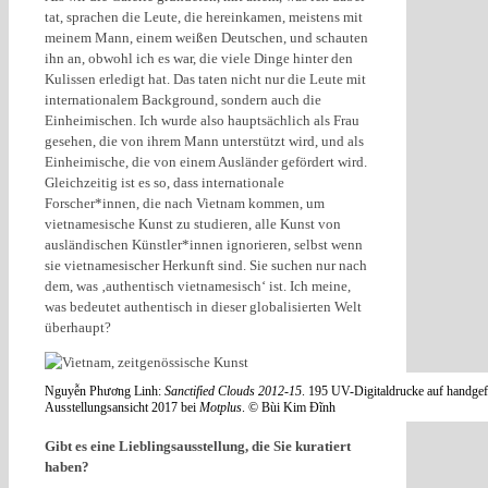
tat, sprachen die Leute, die hereinkamen, meistens mit
meinem Mann, einem weißen Deutschen, und schauten
ihn an, obwohl ich es war, die viele Dinge hinter den
Kulissen erledigt hat. Das taten nicht nur die Leute mit
internationalem Background, sondern auch die
Einheimischen. Ich wurde also hauptsächlich als Frau
gesehen, die von ihrem Mann unterstützt wird, und als
Einheimische, die von einem Ausländer gefördert wird.
Gleichzeitig ist es so, dass internationale
Forscher*innen, die nach Vietnam kommen, um
vietnamesische Kunst zu studieren, alle Kunst von
ausländischen Künstler*innen ignorieren, selbst wenn
sie vietnamesischer Herkunft sind. Sie suchen nur nach
dem, was ‚authentisch vietnamesisch‘ ist. Ich meine,
was bedeutet authentisch in dieser globalisierten Welt
überhaupt?
Nguyễn Phương Linh:
Sanctified Clouds 2012-15
. 195 UV-Digitaldrucke auf handgef
Ausstellungsansicht 2017 bei
Motplus
. © Bùi Kim Đĩnh
Gibt es eine Lieblingsausstellung, die Sie kuratiert
haben?