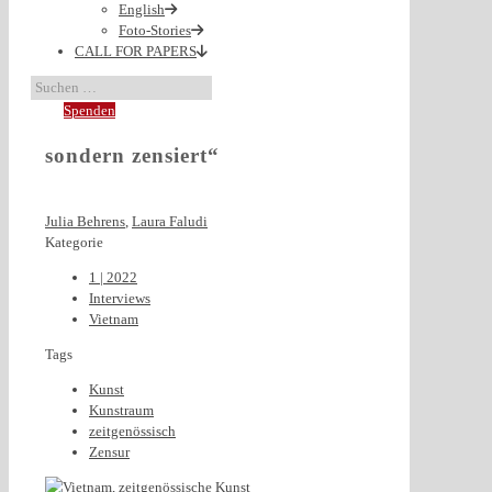
English
Foto-Stories
CALL FOR PAPERS
Spenden
sondern zensiert“
Julia Behrens
,
Laura Faludi
Kategorie
1 | 2022
Interviews
Vietnam
Tags
Kunst
Kunstraum
zeitgenössisch
Zensur