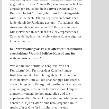
gegründete Künstler*innen-Bar, von Saigon nach Dalat
umgezogen ist, ist die Stadt aktiver geworden. Die
Kunstwoche
Nổ Cái Bùm
, die zuerst in Huế organisiert
wurde, sollte nach Dalat verlegt werden, wurde aber
leider durch die Pandemie gestoppt. Trotzdem ist die
Anwesenheit von
Sao La
und
Cù Rú
sowie anderen
Künstler*innen in der Stadt ein viel versprechendes
Zeichen dafür, dass noch viele weitere Kunstereignisse
kommen werden.
Der Veranstaltungsort ist also offensichtlich ziemlich
entscheidend. Was sind beliebte Kunsträume für
zeitgenössische Kunst?
Was die Räume betrifft, so hängt viel von der
Künstlerin/ dem Künstler, dem Künstler*innen-
Kollektiv und der Einrichtung ab. Ich konzentriere
mich in erster Linie auf die unabhängige Kunstszene,
die seit langem im Untergrund stattfindet. Die meisten
unabhängigen Kunsträume können in zwei Gruppen
eingeteilt werden: die kommerziellen und die
experimentellen. Neben kommerziellen Galerien, unter
denen die
Quynh Galerie
eine herausragende Rolle
spielt, gibt es Orte für kritische, kreative und