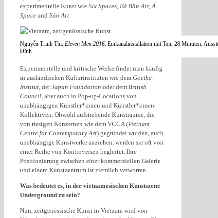
experimentelle Kunst wie
Six Spaces
,
Bà Bầu Air
,
Á
Space
und
Sàn Art
.
Nguyễn Trinh Thi:
Eleven Men 2016
. Einkanalinstallation mit Ton, 28 Minuten. Auss
Đĩnh
Experimentelle und kritische Werke findet man häufig
in ausländischen Kulturinstituten wie dem
Goethe-
Institut
, der
Japan Foundation
oder dem
British
Council
, aber auch in Pop-up-Locations von
unabhängigen Künstler*innen und Künstler*innen-
Kollektiven. Obwohl aufstrebende Kunsträume, die
von riesigen Konzernen wie dem VCCA (
Vietnam
Centre for Contemporary Art
) gegründet wurden, auch
unabhängige Kunstwerke anziehen, werden sie oft von
einer Reihe von Kontroversen begleitet. Ihre
Positionierung zwischen einer kommerziellen Galerie
und einem Kunstzentrum ist ziemlich verworren.
Was bedeutet es, in der vietnamesischen Kunstszene
Underground zu sein?
Nun, zeitgenössische Kunst in Vietnam wird von