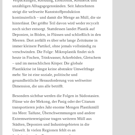
Verpackungen, Kleidung, Elektronik, Kosmetik und
unzähligen Alltagsgegenständen. Seit Jahrzehnten
steigt die weltweite Kunststoffproduktion
kontinuierlich – und damit die Menge an Müll, die sie
hinterlässt. Der größte Teil davon wird weder recycelt
noch sicher entsorgt. Stattdessen landet Plastik auf
Deponien, in Böden, in Flüssen und schließlich in den
Meeren. Dort zerfällt es über sehr lange Zeiträume in
immer kleinere Partikel, ohne jemals vollständig zu
verschwinden. Die Folge: Mikroplastik findet sich
heute in Fischen, Trinkwasser, Ackerböden, Gletschern
– und im menschlichen Körper. Die globale
Plastikkrise ist längst keine abstrakte Umweltfrage
mehr. Sie ist eine soziale, politische und
gesundheitliche Herausforderung von weltweiter
Dimension, die uns alle betrifft.
Besonders sichtbar werden die Folgen in Südostasien.
Flüsse wie der Mekong, der Pasig oder der Citarum
transportieren jedes Jahr enorme Mengen Plastikmüll
ins Meer. Taifune, Überschwemmungen und andere
Extremwetterereignisse tragen weiteren Müll aus
Städten, Deponien und Industriegebieten in die
Umwelt. In vielen Regionen fehlt es an