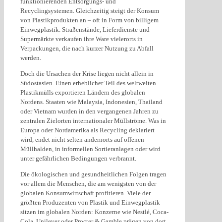
funktionierenden Entsorgungs- und
Recyclingsystemen. Gleichzeitig steigt der Konsum
von Plastikprodukten an – oft in Form von billigem
Einwegplastik. Straßenstände, Lieferdienste und
Supermärkte verkaufen ihre Ware vielerorts in
Verpackungen, die nach kurzer Nutzung zu Abfall
werden.
Doch die Ursachen der Krise liegen nicht allein in
Südostasien. Einen erheblicher Teil des weltweiten
Plastikmülls exportieren Ländern des globalen
Nordens. Staaten wie Malaysia, Indonesien, Thailand
oder Vietnam wurden in den vergangenen Jahren zu
zentralen Zielorten internationaler Müllströme. Was in
Europa oder Nordamerika als Recycling deklariert
wird, endet nicht selten andernorts auf offenen
Müllhalden, in informellen Sortieranlagen oder wird
unter gefährlichen Bedingungen verbrannt.
Die ökologischen und gesundheitlichen Folgen tragen
vor allem die Menschen, die am wenigsten von der
globalen Konsumwirtschaft profitieren. Viele der
größten Produzenten von Plastik und Einwegplastik
sitzen im globalen Norden: Konzerne wie Nestlé, Coca-
Cola, Unilever oder Procter & Gamble prägen von dort