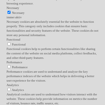
browsing experience.
Necessary
Necessary
immer aktiv
Necessary cookies are absolutely essential for the website to function
properly. This category only includes cookies that ensures basic
functionalities and security features of the website. These cookies do not
store any personal information.
Functional
Functional
Functional cookies help to perform certain functionalities like sharing
the content of the website on social media platforms, collect feedbacks,
and other third-party features.
Performance
Performance
Performance cookies are used to understand and analyze the key
performance indexes of the website which helps in delivering a better
user experience for the visitors.
Analytics
Analytics
Analytical cookies are used to understand how visitors interact with the
website. These cookies help provide information on metrics the number
of visitors, bounce rate, traffic source, etc.