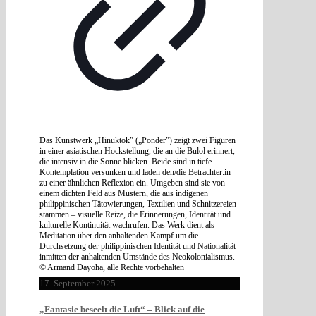
Das Kunstwerk „Hinuktok” („Ponder”) zeigt zwei Figuren
in einer asiatischen Hockstellung, die an die Bulol erinnert,
die intensiv in die Sonne blicken. Beide sind in tiefe
Kontemplation versunken und laden den/die Betrachter:in
zu einer ähnlichen Reflexion ein. Umgeben sind sie von
einem dichten Feld aus Mustern, die aus indigenen
philippinischen Tätowierungen, Textilien und Schnitzereien
stammen – visuelle Reize, die Erinnerungen, Identität und
kulturelle Kontinuität wachrufen. Das Werk dient als
Meditation über den anhaltenden Kampf um die
Durchsetzung der philippinischen Identität und Nationalität
inmitten der anhaltenden Umstände des Neokolonialismus.
© Armand Dayoha, alle Rechte vorbehalten
17. September 2025
„Fantasie beseelt die Luft“ – Blick auf die