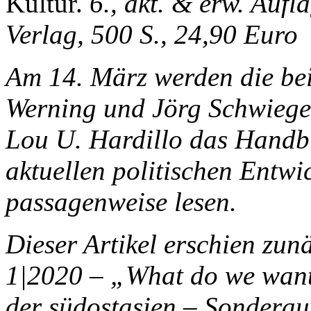
Kultur.
6., akt. & erw. Aufl
Verlag, 500 S., 24,90 Euro
Am 14. März
werden die be
Werning und Jörg Schwiege
Lou U. Hardillo das Handb
aktuellen politischen Entwi
passagenweise lesen.
Dieser Artikel erschien zun
1|2020 – „What do we want
der
südostasien – Sondera